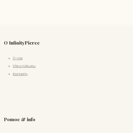
O InfinityPierce
O nás
Vše o nákupu
Kontakty
Pomoc & info