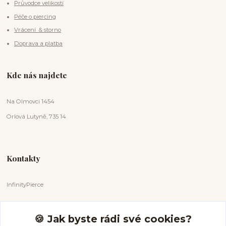
Průvodce velikostí
Péče o piercing
Vrácení & storno
Doprava a platba
Kde nás najdete
Na Olmovci 1454
Orlová Lutyně, 735 14
Kontakty
InfinityPierce
Markéta Badurová
+420 731 681 038
🍪 Jak byste rádi své cookies?
(Po-Ne, 9-18 hod.)