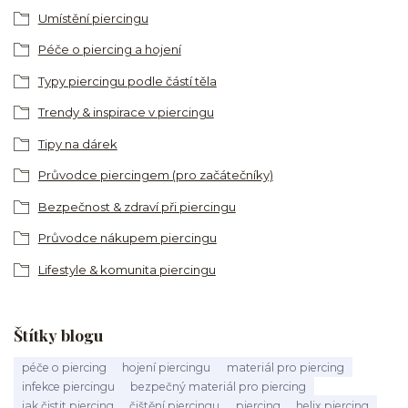
Umístění piercingu
Péče o piercing a hojení
Typy piercingu podle částí těla
Trendy & inspirace v piercingu
Tipy na dárek
Průvodce piercingem (pro začátečníky)
Bezpečnost & zdraví při piercingu
Průvodce nákupem piercingu
Lifestyle & komunita piercingu
Štítky blogu
péče o piercing
hojení piercingu
materiál pro piercing
infekce piercingu
bezpečný materiál pro piercing
jak čistit piercing
čištění piercingu
piercing
helix piercing