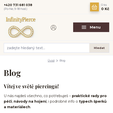
+420 731 681 038
0
ks
0 Kč
(Po-Ne, 9-18 hod.)
Menu
Hledat
Úvod
Blog
Blog
Vítej ve světě piercingů!
U nás najdeš všechno, co potřebuješ –
praktické rady pro
péči
,
návody na hojení
, i podrobné info o
typech šperků
a materiálech
.