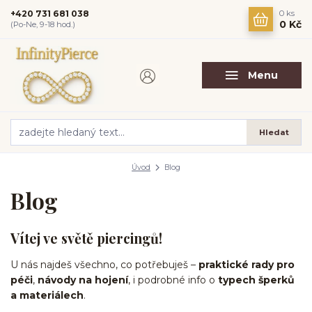
+420 731 681 038
0
ks
0 Kč
(Po-Ne, 9-18 hod.)
Menu
Hledat
Úvod
Blog
Blog
Vítej ve světě piercingů!
U nás najdeš všechno, co potřebuješ –
praktické rady pro
péči
,
návody na hojení
, i podrobné info o
typech šperků
a materiálech
.