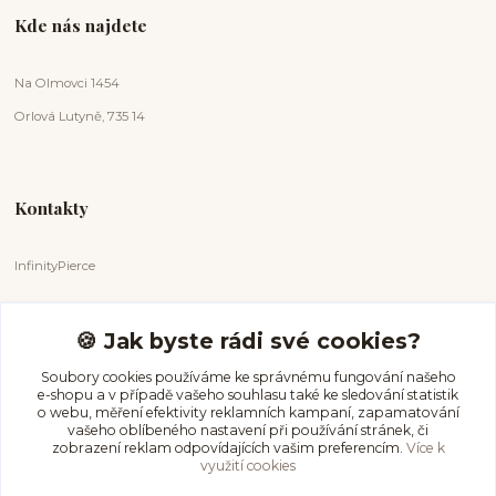
Kde nás najdete
Na Olmovci 1454
Orlová Lutyně, 735 14
Kontakty
InfinityPierce
Markéta Badurová
+420 731 681 038
🍪 Jak byste rádi své cookies?
(Po-Ne, 9-18 hod.)
Soubory cookies používáme ke správnému fungování našeho
e-shopu a v případě vašeho souhlasu také ke sledování statistik
info@infinitypierce.cz
o webu, měření efektivity reklamních kampaní, zapamatování
vašeho oblíbeného nastavení při používání stránek, či
zobrazení reklam odpovídajících vašim preferencím.
Více k
využití cookies