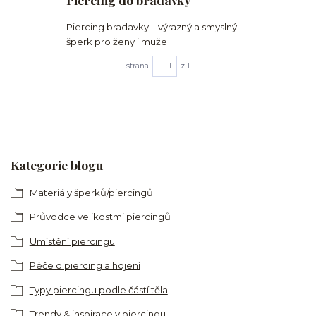
Piercing bradavky – výrazný a smyslný
šperk pro ženy i muže
strana
z 1
Kategorie blogu
Materiály šperků/piercingů
Průvodce velikostmi piercingů
Umístění piercingu
Péče o piercing a hojení
Typy piercingu podle částí těla
Trendy & inspirace v piercingu