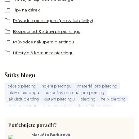
Tipy na dárek
Průvodce piercingem (pro začátečníky)
Bezpečnost & zdraví při piercingu
Průvodce nákupem piercingu
Lifestyle & komunita piercingu
Štítky blogu
péče o piercing
hojení piercingu
materiál pro piercing
infekce piercingu
bezpečný materiál pro piercing
jak čistit piercing
čištění piercingu
piercing
helix piercing
bolest piercingu
typy piercingů
jak změřit piercing
výběr piercingu
tragus piercing
nosní piercing
septum piercing
módní piercing
intimní piercing
Potřebujete poradit?
hygiena piercingu
tipy pro piercing
piercing pro začátečníky
body piercing
ušní piercing
piercing rady
nový piercing
Markéta Badurová
piercing ucha
chirurgická ocel 316L
první piercing