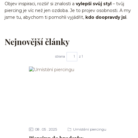
Objev inspiraci, rozšiř si znalosti a
vylepši svůj styl
– tvůj
piercing je víc než jen ozdoba. Je to projev osobnosti. A my
jsme tu, abychom ti pomohli vyjádřit,
kdo doopravdy jsi
.
Nejnovější články
strana
z 1
08
05
2025
Umístění piercingu
Piercing do bradavky