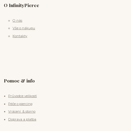
O InfinityPierce
O nás
Vše o nákupu
Kontakty
Pomoc & info
Průvodce velikostí
Péče o piercing
Vrácení & storno
Doprava a platba