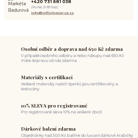
+420 731 681 038
spravná velikost piercingu
měření piercingu
šperky do nosu
(Po-Ne, 9-18 hod.)
jak pečovat o piercing
medusa piercing
solný roztok piercing
info@infinitypierce.cz
pupík
piercing tipy
body art
piercing nosu
chirurgická ocel piercing
hypoalergenní materiál
ocelové šperky
titan šperky
luxusní piercing
velikost piercingu
piercing do ucha
conch piercing
hojení piercingu do ucha
forward helix
industrial piercing
Osobní odběr a doprava nad 650 Kč zdarma
V případě osobního odběru a nebo nákupu nad 650 Kč
máte dopravu od nás zdarma
Materiály s certifikací
Veškeré materiály našich šperků jsou certifikovány a
testovány
10% SLEVA pro registrované
Pro registrované sleva 10% na veškeré zboží
Dárkové balení zdarma
Objednávky nad 300 Kč balíme do luxusní dárkové krabičky