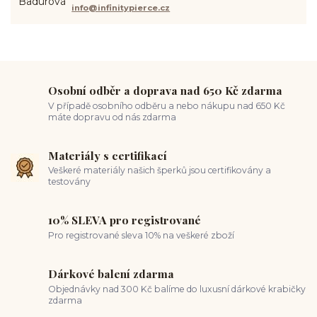
jak pečovat o piercing
medusa piercing
solný roztok piercing
info@infinitypierce.cz
pupík
piercing tipy
body art
piercing nosu
chirurgická ocel piercing
hypoalergenní materiál
ocelové šperky
titan šperky
luxusní piercing
velikost piercingu
piercing do ucha
conch piercing
hojení piercingu do ucha
forward helix
industrial piercing
Osobní odběr a doprava nad 650 Kč zdarma
V případě osobního odběru a nebo nákupu nad 650 Kč
máte dopravu od nás zdarma
Materiály s certifikací
Veškeré materiály našich šperků jsou certifikovány a
testovány
10% SLEVA pro registrované
Pro registrované sleva 10% na veškeré zboží
Dárkové balení zdarma
Objednávky nad 300 Kč balíme do luxusní dárkové krabičky
zdarma