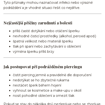
Tyto příznaky mohou naznačovat infekci nebo výrazné
podráždění a je vhodné situaci řešit co nejdříve.
Nejčastější příčiny zarudnutí a bolesti
příliš časté dotýkání nebo otáčení šperku
nevhodné čisticí prostředky (alkohol, peroxid apod.)
špatná velikost nebo materiál šperku
tlak při spaní nebo zachytávání o oblečení
výměna šperku příliš brzy
Jak postupovat při podrážděném piercingu
čistit piercing jemně a pravidelně dle doporučení
nedotýkat se ho zbytečně rukama
neotáčet šperk během hojení
vyhnout se kosmetice a make-upu v okolí
nosit pohodlné oblečení a omezit tlak
Pokud se stav do několika dnů nezlepšuje nebo se zhoršuje,