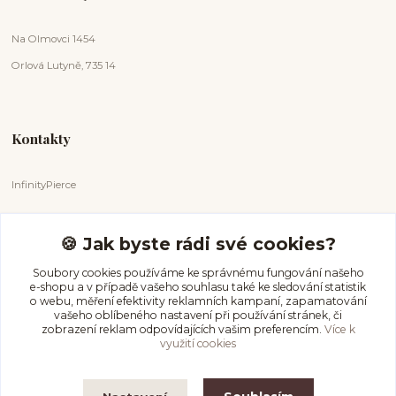
Na Olmovci 1454
Orlová Lutyně, 735 14
Kontakty
InfinityPierce
Markéta Badurová
+420 731 681 038
🍪 Jak byste rádi své cookies?
(Po-Ne, 9-18 hod.)
Soubory cookies používáme ke správnému fungování našeho
e-shopu a v případě vašeho souhlasu také ke sledování statistik
info@infinitypierce.cz
o webu, měření efektivity reklamních kampaní, zapamatování
vašeho oblíbeného nastavení při používání stránek, či
zobrazení reklam odpovídajících vašim preferencím.
Více k
využití cookies