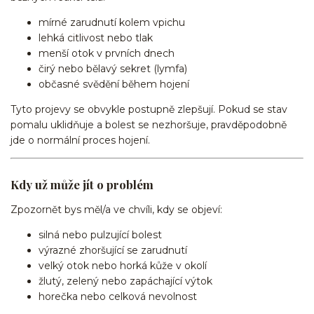
mírné zarudnutí kolem vpichu
lehká citlivost nebo tlak
menší otok v prvních dnech
čirý nebo bělavý sekret (lymfa)
občasné svědění během hojení
Tyto projevy se obvykle postupně zlepšují. Pokud se stav
pomalu uklidňuje a bolest se nezhoršuje, pravděpodobně
jde o normální proces hojení.
Kdy už může jít o problém
Zpozornět bys měl/a ve chvíli, kdy se objeví:
silná nebo pulzující bolest
výrazné zhoršující se zarudnutí
velký otok nebo horká kůže v okolí
žlutý, zelený nebo zapáchající výtok
horečka nebo celková nevolnost