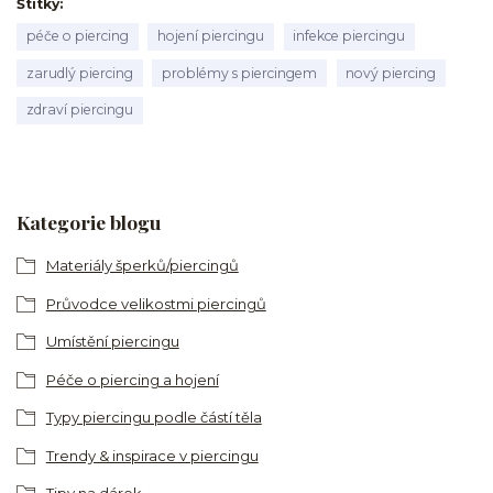
Štítky
péče o piercing
hojení piercingu
infekce piercingu
zarudlý piercing
problémy s piercingem
nový piercing
zdraví piercingu
Kategorie blogu
Materiály šperků/piercingů
Průvodce velikostmi piercingů
Umístění piercingu
Péče o piercing a hojení
Typy piercingu podle částí těla
Trendy & inspirace v piercingu