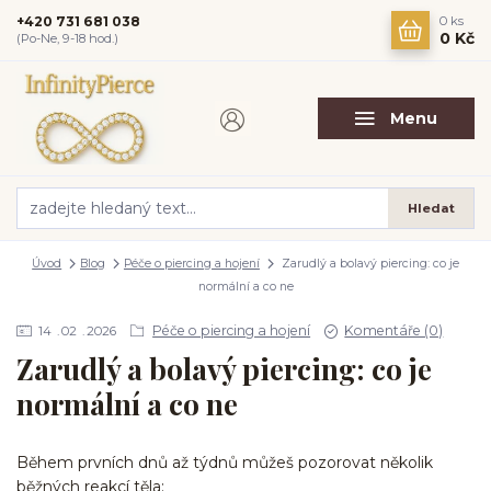
+420 731 681 038
0
ks
0 Kč
(Po-Ne, 9-18 hod.)
Menu
Hledat
Úvod
Blog
Péče o piercing a hojení
Zarudlý a bolavý piercing: co je
normální a co ne
Péče o piercing a hojení
Komentáře (0)
14
02
2026
Zarudlý a bolavý piercing: co je
normální a co ne
Během prvních dnů až týdnů můžeš pozorovat několik
běžných reakcí těla: