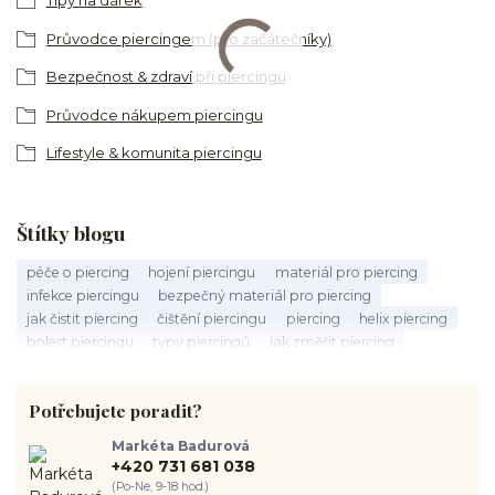
Tipy na dárek
Průvodce piercingem (pro začátečníky)
Bezpečnost & zdraví při piercingu
Průvodce nákupem piercingu
Lifestyle & komunita piercingu
Štítky blogu
péče o piercing
hojení piercingu
materiál pro piercing
infekce piercingu
bezpečný materiál pro piercing
jak čistit piercing
čištění piercingu
piercing
helix piercing
bolest piercingu
typy piercingů
jak změřit piercing
výběr piercingu
tragus piercing
nosní piercing
septum piercing
módní piercing
intimní piercing
Potřebujete poradit?
hygiena piercingu
tipy pro piercing
piercing pro začátečníky
body piercing
ušní piercing
piercing rady
nový piercing
Markéta Badurová
piercing ucha
chirurgická ocel 316L
první piercing
+420 731 681 038
spravná velikost piercingu
měření piercingu
šperky do nosu
(Po-Ne, 9-18 hod.)