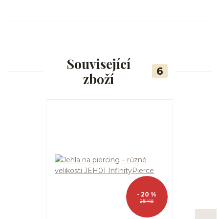
Související
6
zboží
- 20 %
25 Kč