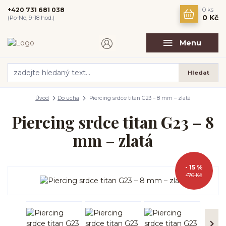
+420 731 681 038
0
ks
0 Kč
(Po-Ne, 9-18 hod.)
Menu
Hledat
Úvod
Do ucha
Piercing srdce titan G23 – 8 mm – zlatá
Piercing srdce titan G23 – 8
mm – zlatá
- 15 %
470 Kč