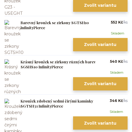
Zvolit variantu
Barevný kroužek se zirkony SGTSH10
552 Kč
/
ks
InfinityPierce
Skladem
Zvolit variantu
Krásný kroužek se zirkony různých barev
540 Kč
/
ks
SGSHS10 InfinityPierce
Skladem
Zvolit variantu
Kroužek zdobený sedmi čirými kamínky
346 Kč
/
ks
SGTSH31 InfinityPierce
Skladem
Zvolit variantu