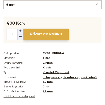
400 Kč
/
ks
Přidat do košíku
Číslo produktu:
CYBELEKR01-4
Materiál:
Titan
Druh kamene:
Zirkon
Typ zavírání:
Kloub
Typ:
Kroužek/Segment
Umístění:
ucho, nos, rty, bradavka, jazyk, obočí
Tloušťka tyčinky:
1,2 mm
Barva krystalu:
Čirá
Průměr kamínku:
1,2 mm
Hlídat cenu / dostupnost