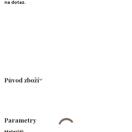
na dotaz.
srdce/kroužek/segment/ring/segmentový kroužek/clicker/Do
ucha/pupíkovka//pupek/pupík/helix/lobe/ušní
lalůček/tragus/conch/daith/rook/anti tragus/forward helix/snug/flat/Do
nosu/nostril/septum/bridge/do rtů/lower labret/madonna/angel bites/snake
bites/spides of viper bites/medusa/do pupíku/do pupku/do
bradavky/bradavka/do obočí/titan/G23
Původ zboží
Parametry
Materiál