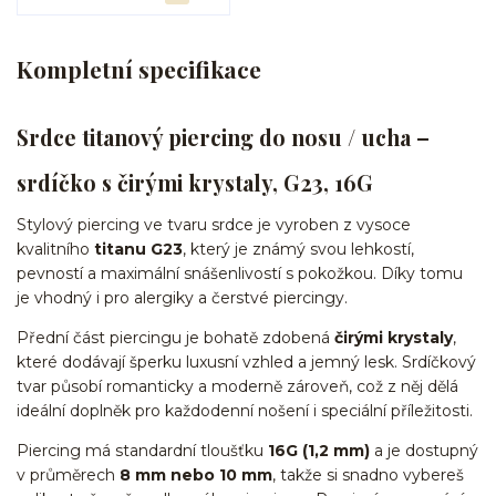
Kompletní specifikace
Srdce titanový piercing do nosu / ucha –
srdíčko s čirými krystaly, G23, 16G
Stylový piercing ve tvaru srdce je vyroben z vysoce
kvalitního
titanu G23
, který je známý svou lehkostí,
pevností a maximální snášenlivostí s pokožkou. Díky tomu
je vhodný i pro alergiky a čerstvé piercingy.
Přední část piercingu je bohatě zdobená
čirými krystaly
,
které dodávají šperku luxusní vzhled a jemný lesk. Srdíčkový
tvar působí romanticky a moderně zároveň, což z něj dělá
ideální doplněk pro každodenní nošení i speciální příležitosti.
Piercing má standardní tloušťku
16G (1,2 mm)
a je dostupný
v průměrech
8 mm nebo 10 mm
, takže si snadno vybereš