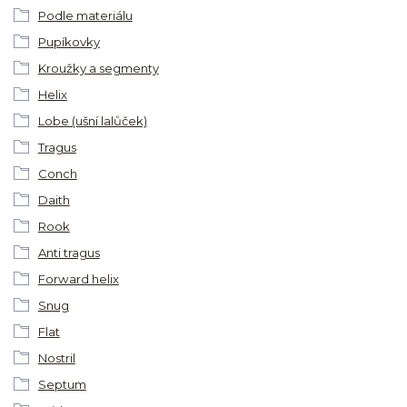
Podle materiálu
Pupíkovky
Kroužky a segmenty
Helix
Lobe (ušní lalůček)
Tragus
Conch
Daith
Rook
Anti tragus
Forward helix
Snug
Flat
Nostril
Septum