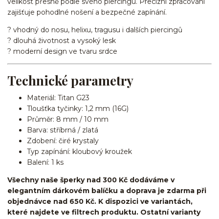
velikost přesně podle svého piercingu. Precizní zpracování
zajišťuje pohodlné nošení a bezpečné zapínání.
? vhodný do nosu, helixu, tragusu i dalších piercingů
? dlouhá životnost a vysoký lesk
? moderní design ve tvaru srdce
Technické parametry
Materiál: Titan G23
Tloušťka tyčinky: 1,2 mm (16G)
Průměr: 8 mm / 10 mm
Barva: stříbrná / zlatá
Zdobení: čiré krystaly
Typ zapínání: kloubový kroužek
Balení: 1 ks
Všechny naše šperky nad 300 Kč dodáváme v
elegantním dárkovém balíčku a doprava je zdarma při
objednávce nad 650 Kč. K dispozici ve variantách,
které najdete ve filtrech produktu. Ostatní varianty