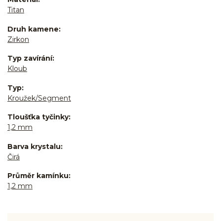
Titan
Druh kamene
Zirkon
Typ zavírání
Kloub
Typ
Kroužek/Segment
Tloušťka tyčinky
1,2 mm
Barva krystalu
Čirá
Průměr kamínku
1,2 mm