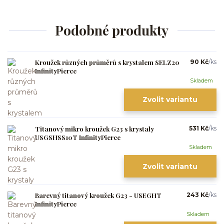
Podobné produkty
Kroužek různých průměrů s krystalem SELZ20
90 Kč
/
ks
InfinityPierce
Skladem
Zvolit variantu
Titanový mikro kroužek G23 s krystaly
531 Kč
/
ks
USGSHSS10T InfinityPierce
Skladem
Zvolit variantu
Barevný titanový kroužek G23 - USEGHT
243 Kč
/
ks
InfinityPierce
Skladem