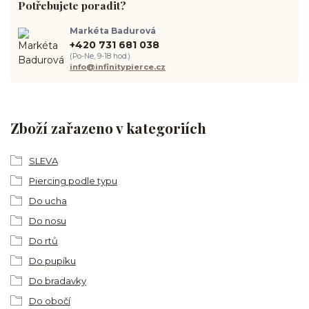
Potřebujete poradit?
Markéta Badurová
+420 731 681 038
(Po-Ne, 9-18 hod.)
info@infinitypierce.cz
Zboží zařazeno v kategoriích
SLEVA
Piercing podle typu
Do ucha
Do nosu
Do rtů
Do pupíku
Do bradavky
Do obočí