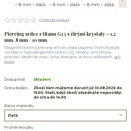
Ohodnotit produkt
Piercing srdce z titanu G23 s čirými krystaly – 1,2
mm, 8 mm / 10 mm
Elegantní titanový piercing ve tvaru srdce osazený čirými krystaly.
Vyroben z hypoalergenního titanu G23, vhodný i pro citlivou
pokožku. Ideální do nosu i ucha, dostupný ve dvou velikostech.
celý
popis
Dostupnost
Skladem
Doba dodání
Zboží Vám můžeme doručit již 10.08.2026 do
15:00. Stačí, když zboží objednáte nejpozději
do zítra do 14:00
Barva materiálu
Průměr kroužku