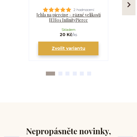
2 hodnocení
Jehla na piercing – různé velikosti
Kanyla
JEH01 InfinityPierce
I
Skladem
20 Kč
/
ks
Zvolit variantu
Zv
Nepropásněte novinky,