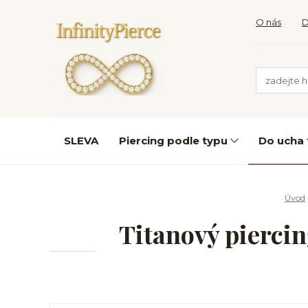
O nás
D
SLEVA
Piercing podle typu
Do ucha
Úvod
Titanový piercin