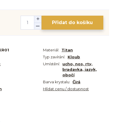
Přidat do košíku
KR01
Materiál:
Titan
Typ zavírání:
Kloub
t
Umístění:
ucho, nos, rty,
bradavka, jazyk,
obočí
Barva krystalu:
Čirá
m
Hlídat cenu / dostupnost