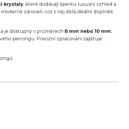
i krystaly
, které dodávají šperku luxusní vzhled a
a moderně zároveň, což z něj dělá ideální doplněk
a je dostupný v průměrech
8 mm nebo 10 mm
,
vého piercingu. Precizní zpracování zajišťuje
rcingů