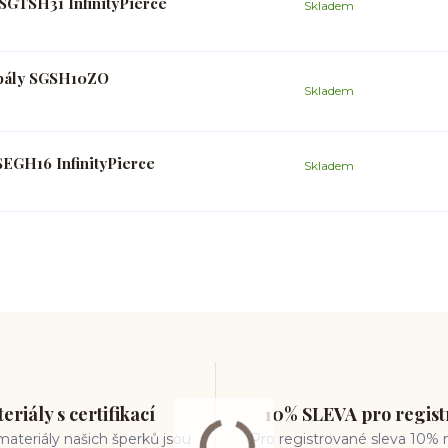
SGTSH31 InfinityPierce
Skladem
opály SGSH10ZO
Skladem
SEGH16 InfinityPierce
Skladem
eriály s certifikací
10% SLEVA pro regis
ateriály našich šperků jsou
Pro registrované sleva 10% 