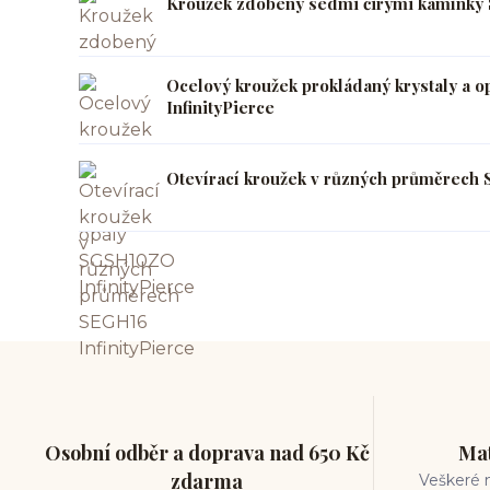
Kroužek zdobený sedmi čirými kamínky 
Ocelový kroužek prokládaný krystaly a 
InfinityPierce
Otevírací kroužek v různých průměrech 
Osobní odběr a doprava nad 650 Kč
Mat
zdarma
Veškeré m