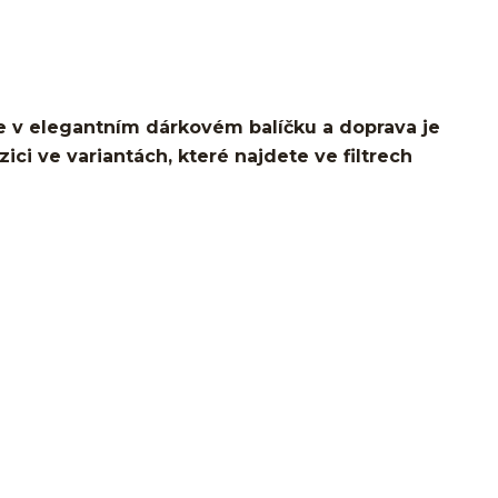
 v elegantním dárkovém balíčku a doprava je
ci ve variantách, které najdete ve filtrech
o ucha/pupíkovka//pupek/pupík/helix/lobe/ušní
snug/flat/Do nosu/nostril/septum/bridge/do rtů/lower
bites/medusa/do pupíku/do pupku/do bradavky/bradavka/do