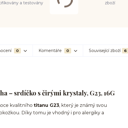
tifikovány a testovány
zboží
ocení
Komentáře
Související zboží
0
0
6
ha – srdíčko s čirými krystaly, G23, 16G
soce kvalitního
titanu G23
, který je známý svou
pokožkou. Díky tomu je vhodný i pro alergiky a