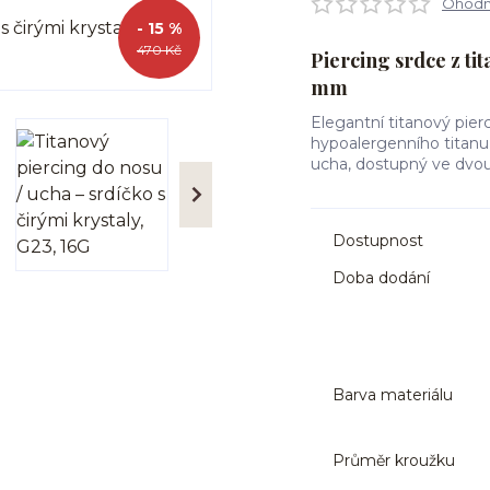
Ohodno
- 15 %
470 Kč
Piercing srdce z ti
mm
Elegantní titanový pier
hypoalergenního titanu 
ucha, dostupný ve dvou
Dostupnost
Doba dodání
Barva materiálu
Průměr kroužku