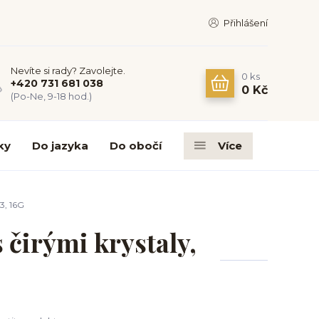
Přihlášení
Nevíte si rady? Zavolejte.
0
ks
+420 731 681 038
0 Kč
(Po-Ne, 9-18 hod.)
ky
Do jazyka
Do obočí
Více
3, 16G
 čirými krystaly,