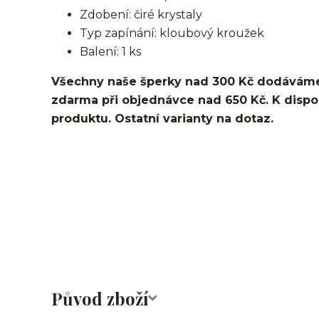
Zdobení: čiré krystaly
Typ zapínání: kloubový kroužek
Balení: 1 ks
Všechny naše šperky nad 300 Kč dodáváme
zdarma při objednávce nad 650 Kč. K dispozi
produktu. Ostatní varianty na dotaz.
srdce/kroužek/segment/ring/segmentový kroužek/clicker/D
lalůček/tragus/conch/daith/rook/anti tragus/forward helix/
labret/madonna/angel bites/snake bites/spides of viper 
obočí/titan/G23
Původ zboží