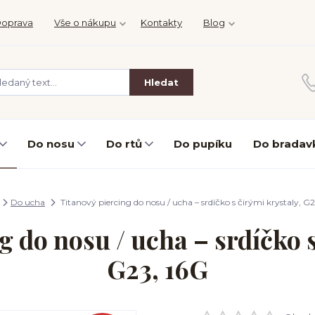
oprava
Vše o nákupu
Kontakty
Blog
Hledat
Do nosu
Do rtů
Do pupíku
Do bradav
Do ucha
Titanový piercing do nosu / ucha – srdíčko s čirými krystaly, G2
g do nosu / ucha – srdíčko s
G23, 16G