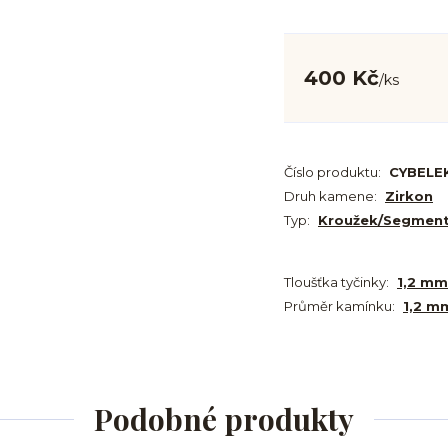
400 Kč
/
ks
Číslo produktu:
CYBELE
Druh kamene:
Zirkon
Typ:
Kroužek/Segmen
Tloušťka tyčinky:
1,2 mm
Průměr kamínku:
1,2 m
Podobné produkty