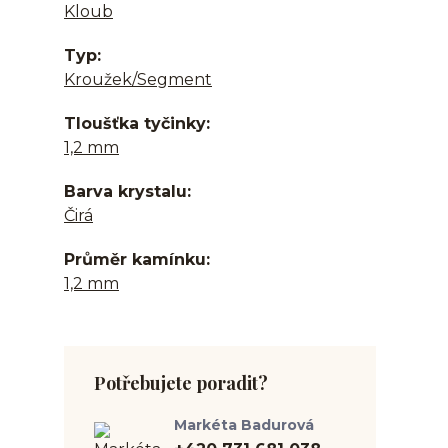
Kloub
Typ
Kroužek/Segment
Tloušťka tyčinky
1,2 mm
Barva krystalu
Čirá
Průměr kamínku
1,2 mm
Potřebujete poradit?
Markéta Badurová