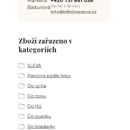
+420 731 681 038
(Po-Ne, 9-18 hod.)
info@infinitypierce.cz
Zboží zařazeno v
kategoriích
SLEVA
Piercing podle typu
Do ucha
Do nosu
Do rtů
Do pupíku
Do bradavky