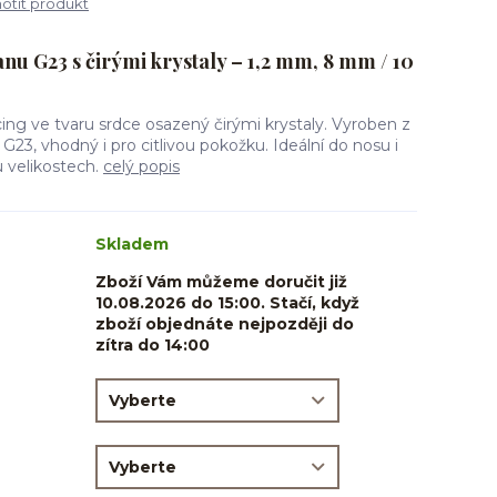
tit produkt
tanu G23 s čirými krystaly – 1,2 mm, 8 mm / 10
cing ve tvaru srdce osazený čirými krystaly. Vyroben z
G23, vhodný i pro citlivou pokožku. Ideální do nosu i
 velikostech.
celý popis
Skladem
Zboží Vám můžeme doručit již
10.08.2026 do 15:00. Stačí, když
zboží objednáte nejpozději do
zítra do 14:00