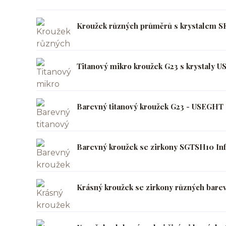
Kroužek různých průměrů s krystalem SE
Titanový mikro kroužek G23 s krystaly U
Barevný titanový kroužek G23 - USEGHT I
Barevný kroužek se zirkony SGTSH10 Inf
Krásný kroužek se zirkony různých bare