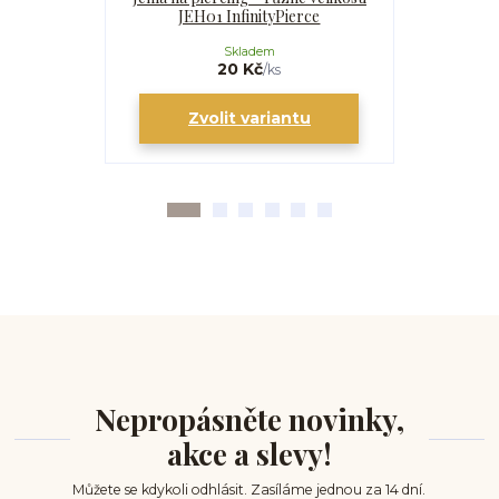
JEH01 InfinityPierce
I
Skladem
20 Kč
/
ks
Zvolit variantu
Zv
Nepropásněte novinky,
akce a slevy!
Můžete se kdykoli odhlásit. Zasíláme jednou za 14 dní.