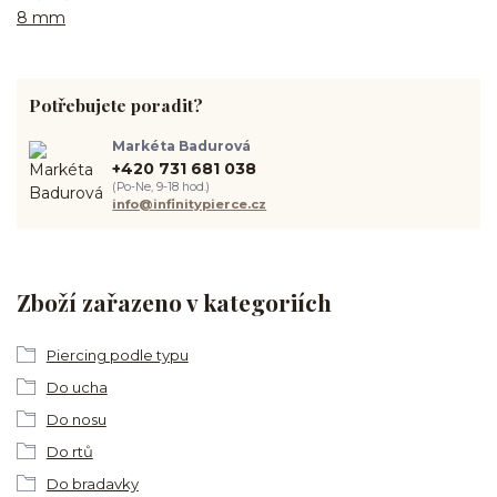
8 mm
Potřebujete poradit?
Markéta Badurová
+420 731 681 038
(Po-Ne, 9-18 hod.)
info@infinitypierce.cz
Zboží zařazeno v kategoriích
Piercing podle typu
Do ucha
Do nosu
Do rtů
Do bradavky