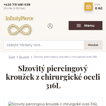
+420 731 681 038
0
ks
0 Kč
(Po-Ne, 9-18 hod.)
Menu
Hledat
Úvod
Do ucha
Slzovitý piercingový kroužek z chirurgické oceli 316L
Slzovitý piercingový
kroužek z chirurgické oceli
316L