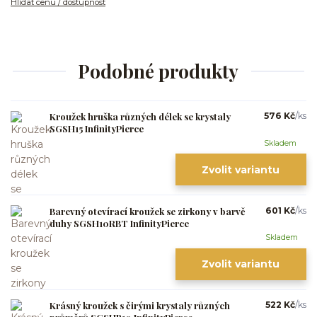
Hlídat cenu / dostupnost
Podobné produkty
Kroužek hruška různých délek se krystaly
576 Kč
/
ks
SGSH15 InfinityPierce
Skladem
Zvolit variantu
Barevný otevírací kroužek se zirkony v barvě
601 Kč
/
ks
duhy SGSH10RBT InfinityPierce
Skladem
Zvolit variantu
Krásný kroužek s čirými krystaly různých
522 Kč
/
ks