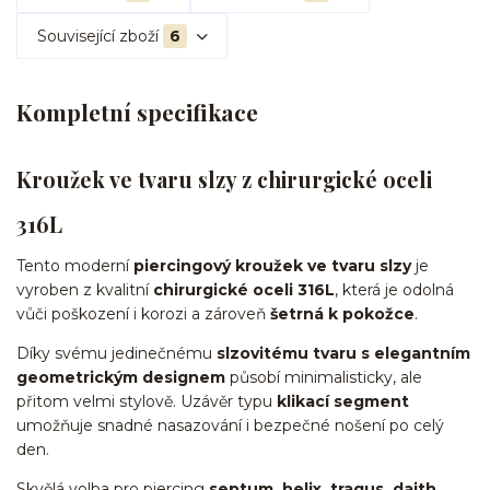
Související zboží
6
Kompletní specifikace
Kroužek ve tvaru slzy z chirurgické oceli
316L
Tento moderní
piercingový kroužek ve tvaru slzy
je
vyroben z kvalitní
chirurgické oceli 316L
, která je odolná
vůči poškození i korozi a zároveň
šetrná k pokožce
.
Díky svému jedinečnému
slzovitému tvaru s elegantním
geometrickým designem
působí minimalisticky, ale
přitom velmi stylově. Uzávěr typu
klikací segment
umožňuje snadné nasazování i bezpečné nošení po celý
den.
Skvělá volba pro piercing
septum, helix, tragus, daith,