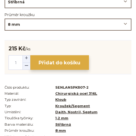
Průměr kroužku
215 Kč
/
ks
Přidat do košíku
Číslo produktu:
SENLANSPKR07-2
Materiál:
Chirurgická ocel 316L
Typ zavírání:
Kloub
Typ:
Kroužek/Segment
Umístění:
Daith, Nostril, Septum
Tloušťka tyčinky:
1,2 mm
Barva materiálu:
Stříbrná
Průměr kroužku:
8 mm