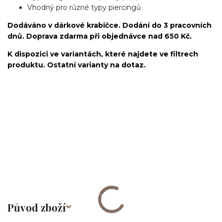
Vhodný pro různé typy piercingů
Dodáváno v dárkové krabičce. Dodání do 3 pracovních
dnů. Doprava zdarma při objednávce nad 650 Kč.
K dispozici ve variantách, které najdete ve filtrech
produktu. Ostatní varianty na dotaz.
slza/kroužek/segment/ring/segmentový kroužek/clicker/Do
ucha/pupíkovka//pupek/pupík/helix/lobe/ušní
lalůček/tragus/conch/daith/rook/anti tragus/forward
helix/snug/flat/Do nosu/nostril/septum/bridge/do rtů/lower
labret/madonna/angel bites/snake bites/spides of viper
bites/medusa/do pupíku/do pupku/do bradavky/bradavka/do
obočí/chirurgická ocel/316L
Původ zboží