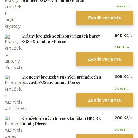
průměrů SGSHB10 InfinityPierce
Skladem
Zvolit variantu
Krásný kroužek se zirkony různých barev
540 Kč
/
ks
SGSHS10 InfinityPierce
Skladem
Zvolit variantu
Kroucený kroužek v různých průměrech a
306 Kč
/
ks
barvách SGSH19 InfinityPierce
Skladem
Zvolit variantu
Kroužek různých barev s kuličkou HBCRB
200 Kč
/
ks
InfinityPierce
Skladem