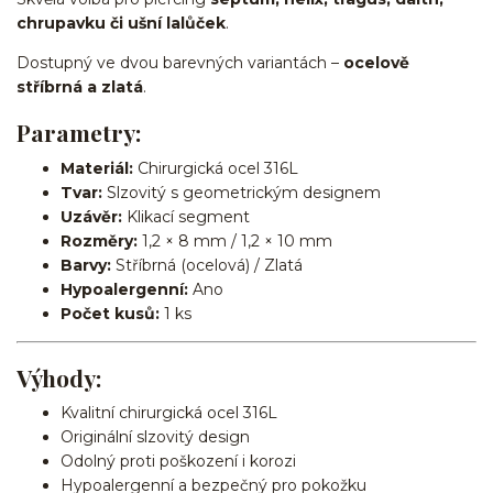
chrupavku či ušní lalůček
.
Dostupný ve dvou barevných variantách –
ocelově
stříbrná a zlatá
.
Parametry:
Materiál:
Chirurgická ocel 316L
Tvar:
Slzovitý s geometrickým designem
Uzávěr:
Klikací segment
Rozměry:
1,2 × 8 mm / 1,2 × 10 mm
Barvy:
Stříbrná (ocelová) / Zlatá
Hypoalergenní:
Ano
Počet kusů:
1 ks
Výhody:
Kvalitní chirurgická ocel 316L
Originální slzovitý design
Odolný proti poškození i korozi
Hypoalergenní a bezpečný pro pokožku