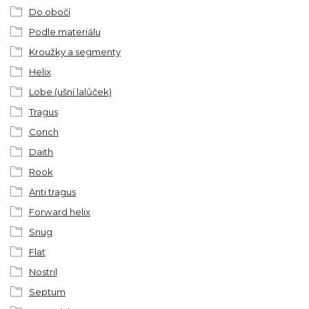
Do obočí
Podle materiálu
Kroužky a segmenty
Helix
Lobe (ušní lalůček)
Tragus
Conch
Daith
Rook
Anti tragus
Forward helix
Snug
Flat
Nostril
Septum