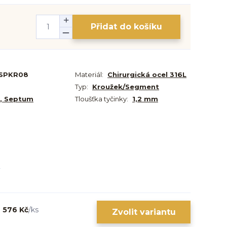
Přidat do košíku
SPKR08
Materiál:
Chirurgická ocel 316L
Typ:
Kroužek/Segment
l, Septum
Tloušťka tyčinky:
1,2 mm
576 Kč
/
ks
Zvolit variantu