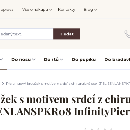
oprava
Vše o nákupu
Kontakty
Blog
Hledat
Do nosu
Do rtů
Do pupíku
Do bradav
Piercingový kroužek s motivem srdcí z chirurgické oceli 316L SENLANSPKR
žek s motivem srdcí z chiru
ENLANSPKR08 InfinityPier