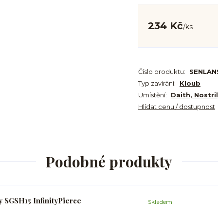
234 Kč
/
ks
Číslo produktu:
SENLAN
Typ zavírání:
Kloub
Umístění:
Daith, Nostri
Hlídat cenu / dostupnost
Podobné produkty
y SGSH15 InfinityPierce
Skladem