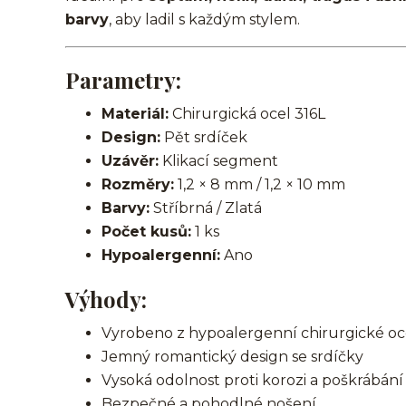
barvy
, aby ladil s každým stylem.
Parametry:
Materiál:
Chirurgická ocel 316L
Design:
Pět srdíček
Uzávěr:
Klikací segment
Rozměry:
1,2 × 8 mm / 1,2 × 10 mm
Barvy:
Stříbrná / Zlatá
Počet kusů:
1 ks
Hypoalergenní:
Ano
Výhody:
Vyrobeno z hypoalergenní chirurgické oce
Jemný romantický design se srdíčky
Vysoká odolnost proti korozi a poškrábání
Bezpečné a pohodlné nošení