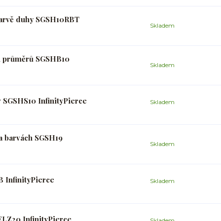
 barvě duhy SGSH10RBT
Skladem
ých průměrů SGSHB10
Skladem
v SGSHS10 InfinityPierce
Skladem
a barvách SGSH19
Skladem
 InfinityPierce
Skladem
LZ20 InfinityPierce
Skladem