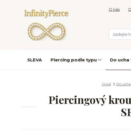
O nás
D
SLEVA
Piercing podle typu
Do ucha
Úvod
Do ucha
Piercingový krou
S