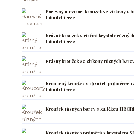
Barevný otevírací kroužek se zirkony v
InfinityPierce
Krásný kroužek s čirými krystaly různ
InfinityPierce
Krásný kroužek se zirkony různých bare
Kroucený kroužek v různých průměrech 
InfinityPierce
Kroužek různých barev s kuličkou HBCRB
Kroužek různých průměrů s krystalem SE