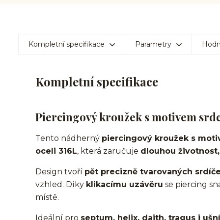
Kompletní specifikace
Parametry
Hodn
Kompletní specifikace
Piercingový kroužek s motivem srdcí
Tento nádherný
piercingový kroužek s moti
oceli 316L
, která zaručuje
dlouhou životnost,
Design tvoří
pět precizně tvarovaných srdíč
vzhled. Díky
klikacímu uzávěru
se piercing sn
místě.
Ideální pro
septum, helix, daith, tragus i ušn