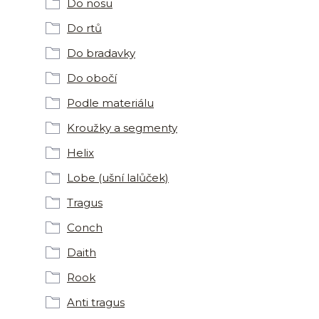
Do nosu
Do rtů
Do bradavky
Do obočí
Podle materiálu
Kroužky a segmenty
Helix
Lobe (ušní lalůček)
Tragus
Conch
Daith
Rook
Anti tragus