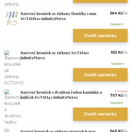
Barevný kroužek se zirkony tloušťky 1 mm
564 Kč
/
ks
SGTSHS10 InfinityPierce
Skladem
Zvolit variantu
Barevný kroužek se zirkony SGTSH10
552 Kč
/
ks
InfinityPierce
Skladem
Zvolit variantu
Barevný kroužek s dvojitou řadou kamínků a
7 % sleva
757 Kč
/
ks
kuliček SGTSH43 InfinityPierce
Skladem
Zvolit variantu
Krásný kroužek se zirkony různých barev
540 Kč
/
ks