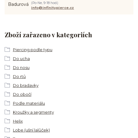
(Po-Ne, 9-18 hod.)
info@infinitypierce.cz
Zboží zařazeno v kategoriích
Piercing podle typu
Do ucha
Do nosu
Do rtů
Do bradavky
Do obočí
Podle materiálu
Kroužky a segmenty
Helix
Lobe (ušní lalůček)