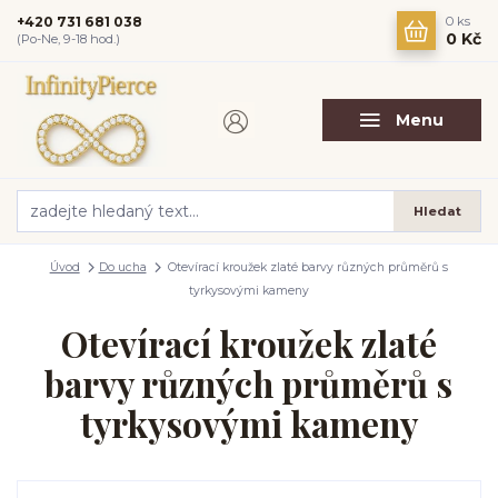
+420 731 681 038
0
ks
0 Kč
(Po-Ne, 9-18 hod.)
Menu
Hledat
Úvod
Do ucha
Otevírací kroužek zlaté barvy různých průměrů s
tyrkysovými kameny
Otevírací kroužek zlaté
barvy různých průměrů s
tyrkysovými kameny