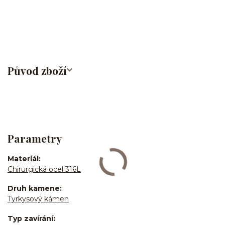
bites/medusa/do pupíku/do pupku/do bradavky/bradavka/do
obočí/chirurgická ocel/316L
Původ zboží
Parametry
Materiál
Chirurgická ocel 316L
Druh kamene
Tyrkysový kámen
Typ zavírání