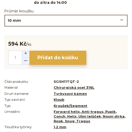
do zítra do 14:00
Průměr kroužku
594 Kč
/
ks
Přidat do košíku
Číslo produktu:
SGSH11TQT-2
Materiál:
Chirurgická ocel 316L
Druh kamene:
Tyrkysový kámen
Typ zavírání:
Kloub
Typ:
Kroužek/Segment
Umístění:
Forward helix, Anti-tragus, Pupík,
Conch, Helix, Ušní lalůček, Nosní dírka,
Rook, Snug, Tragus
Tloušťka tyčinky:
1,2 mm