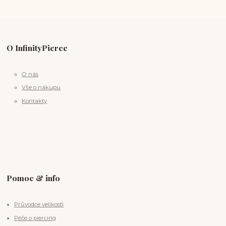
O InfinityPierce
O nás
Vše o nákupu
Kontakty
Pomoc & info
Průvodce velikostí
Péče o piercing