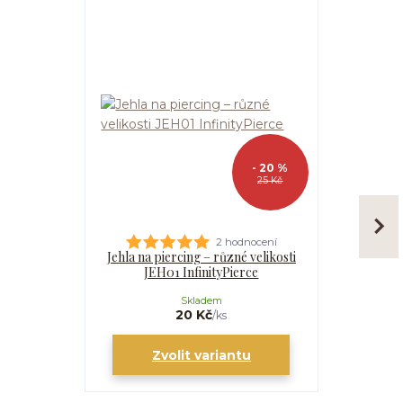
- 20 %
25 Kč
2 hodnocení
Jehla na piercing – různé velikosti
Kanyla
JEH01 InfinityPierce
I
Skladem
20 Kč
/
ks
Zvolit variantu
Zv