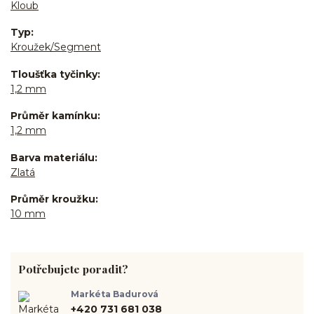
Kloub
Typ
Kroužek/Segment
Tloušťka tyčinky
1,2 mm
Průměr kamínku
1,2 mm
Barva materiálu
Zlatá
Průměr kroužku
10 mm
Potřebujete poradit?
Markéta Badurová
+420 731 681 038