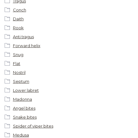
Tragus
Conch
Daith
Rook
Anti tragus
Forward helix
Snug
Flat
Nostril
Septum
Lower labret
Madonna
Angel bites
Snake bites
Spider of viper bites
Medusa