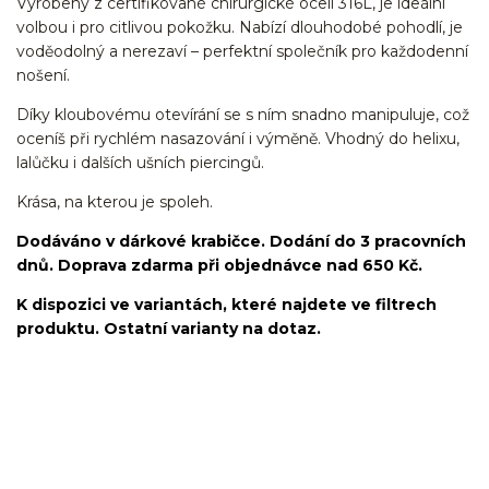
Vyrobený z certifikované chirurgické oceli 316L, je ideální
volbou i pro citlivou pokožku. Nabízí dlouhodobé pohodlí, je
voděodolný a nerezaví – perfektní společník pro každodenní
nošení.
Díky kloubovému otevírání se s ním snadno manipuluje, což
oceníš při rychlém nasazování i výměně. Vhodný do helixu,
lalůčku i dalších ušních piercingů.
Krása, na kterou je spoleh.
Dodáváno v dárkové krabičce. Dodání do 3 pracovních
dnů. Doprava zdarma při objednávce nad 650 Kč.
K dispozici ve variantách, které najdete ve filtrech
produktu. Ostatní varianty na dotaz.
kroužek/segment/ring/segmentový kroužek/clicker/Do
ucha/pupíkovka//pupek/pupík/helix/lobe/ušní
lalůček/tragus/conch/daith/rook/anti tragus/forward
helix/snug/flat/Do nosu/nostril/septum/bridge/do rtů/lower
labret/madonna/angel bites/snake bites/spides of viper