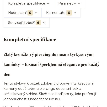
Kompletní specifikace
Parametry
Hodnocení
0
Komentáře
0
Související zboží
6
Kompletní specifikace
Zl
atý kroužkový piercing do nosu s tyrkysovými
kamínky – luxusní šperk
Jemná elegance pro každý
den
Tento stylový kroužek zdobený drobnými tyrkysovými
kameny dodá tvému piercingu decentní lesk a
sofistikovaný vzhled. Skvěle se hodí pro ty, kdo preferují
jednoduchost s nádechem luxusu.