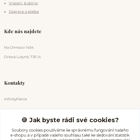
Vrácení & storno
Doprava a platba
Kde nás najdete
Na Olmovci 1454
Orlová Lutyně, 735 14
Kontakty
InfinityPierce
Markéta Badurová
+420 731 681 038
🍪 Jak byste rádi své cookies?
(Po-Ne, 9-18 hod.)
Soubory cookies používáme ke správnému fungování našeho
e-shopu a v případě vašeho souhlasu také ke sledování statistik
info@infinitypierce.cz