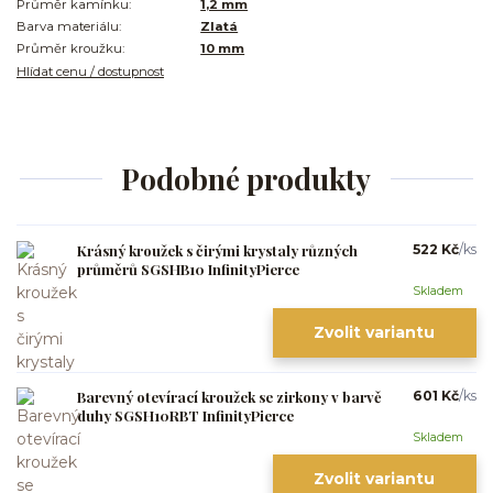
Průměr kamínku:
1,2 mm
Barva materiálu:
Zlatá
Průměr kroužku:
10 mm
Hlídat cenu / dostupnost
Podobné produkty
Krásný kroužek s čirými krystaly různých
522 Kč
/
ks
průměrů SGSHB10 InfinityPierce
Skladem
Zvolit variantu
Barevný otevírací kroužek se zirkony v barvě
601 Kč
/
ks
duhy SGSH10RBT InfinityPierce
Skladem
Zvolit variantu