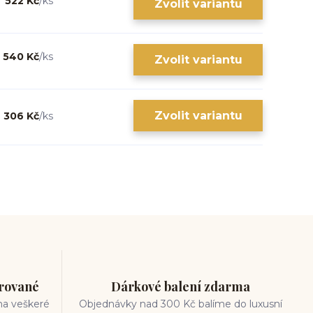
522 Kč
/
ks
Zvolit variantu
540 Kč
/
ks
Zvolit variantu
Zvolit variantu
306 Kč
/
ks
trované
Dárkové balení zdarma
na veškeré
Objednávky nad 300 Kč balíme do luxusní