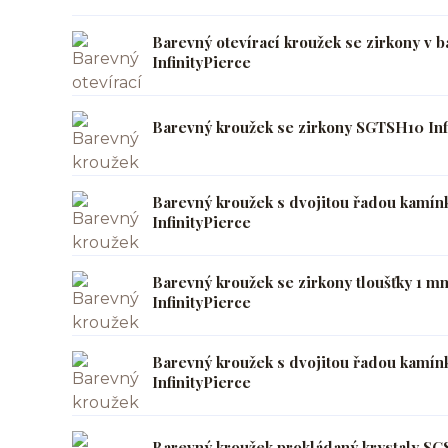
Barevný otevírací kroužek se zirkony v
InfinityPierce
Barevný kroužek se zirkony SGTSH10 Inf
Barevný kroužek s dvojitou řadou kamín
InfinityPierce
Barevný kroužek se zirkony tloušťky 1
InfinityPierce
Barevný kroužek s dvojitou řadou kamí
InfinityPierce
Barevný kroužek prokládaný krystaly SG