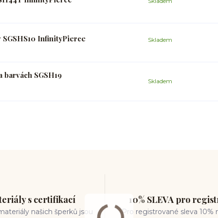
Skladem
v SGSHS10 InfinityPierce
Skladem
a barvách SGSH19
Skladem
eriály s certifikací
10% SLEVA pro regis
ateriály našich šperků jsou
Pro registrované sleva 10% 