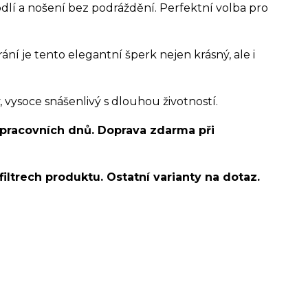
dlí a nošení bez podráždění. Perfektní volba pro
 je tento elegantní šperk nejen krásný, ale i
ysoce snášenlivý s dlouhou životností.
 pracovních dnů. Doprava zdarma při
filtrech produktu. Ostatní varianty na dotaz.
o ucha/pupíkovka//pupek/pupík/helix/lobe/ušní
d helix/snug/flat/Do nosu/nostril/septum/bridge/do
spides of viper bites/medusa/do pupíku/do pupku/do