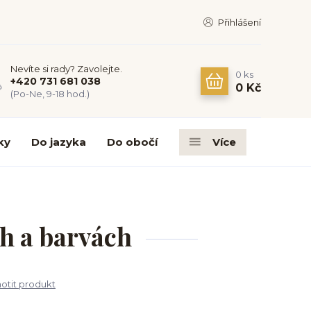
Přihlášení
Nevíte si rady? Zavolejte.
0
ks
+420 731 681 038
0 Kč
(Po-Ne, 9-18 hod.)
ky
Do jazyka
Do obočí
Více
h a barvách
tit produkt