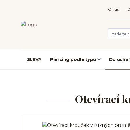
O nás
D
SLEVA
Piercing podle typu
Do ucha
Otevírací 