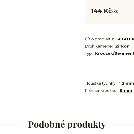
144 Kč
/
ks
Číslo produktu:
SEGHT1
Druh kamene:
Zirkon
Typ:
Kroužek/Segmen
Tloušťka tyčinky:
1,2 mm
Průměr kroužku:
8 mm
Podobné produkty