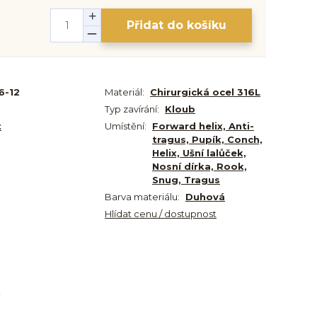
Přidat do košíku
6-12
Materiál:
Chirurgická ocel 316L
Typ zavírání:
Kloub
t
Umístění:
Forward helix, Anti-
tragus, Pupík, Conch,
Helix, Ušní lalůček,
Nosní dírka, Rook,
Snug, Tragus
Barva materiálu:
Duhová
Hlídat cenu / dostupnost