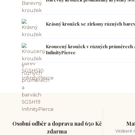
Krásný kroužek se zirkony různých bare
Kroucený kroužek v různých průměrech 
InfinityPierce
Osobní odběr a doprava nad 650 Kč
Mat
zdarma
Veškeré m