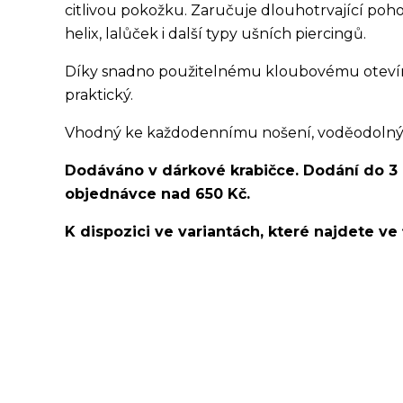
citlivou pokožku. Zaručuje dlouhotrvající poho
helix, lalůček i další typy ušních piercingů.
Díky snadno použitelnému kloubovému otevírání
praktický.
Vhodný ke každodennímu nošení, voděodolný, v
Dodáváno v dárkové krabičce. Dodání do 3
objednávce nad 650 Kč.
K dispozici ve variantách, které najdete ve 
kroužek/segment/ring/segmentový kroužek/clicker/D
lalůček/tragus/conch/daith/rook/anti tragus/forwar
rtů/lower labret/madonna/angel bites/snake bites/
bradavky/bradavka/do obočí/chirurgická ocel/316L