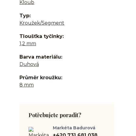
Kloub
Typ
Kroužek/Segment
Tloušťka tyčinky
1,2 mm
Barva materiálu
Duhová
Průměr kroužku
8 mm
Potřebujete poradit?
Markéta Badurová
+420 731 681 038