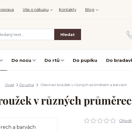
oprava
Vše o nákupu
Kontakty
Blog
Hledat
Do nosu
Do rtů
Do pupíku
Do bradav
Úvod
Do ucha
Otevírací kroužek v různých průměrech a barvách
kroužek v různých průměrec
Ohodno