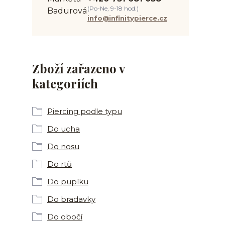
(Po-Ne, 9-18 hod.)
info@infinitypierce.cz
Zboží zařazeno v
kategoriích
Piercing podle typu
Do ucha
Do nosu
Do rtů
Do pupíku
Do bradavky
Do obočí