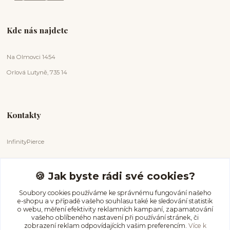
Kde nás najdete
Na Olmovci 1454
Orlová Lutyně, 735 14
Kontakty
InfinityPierce
Markéta Badurová
+420 731 681 038
🍪 Jak byste rádi své cookies?
(Po-Ne, 9-18 hod.)
Soubory cookies používáme ke správnému fungování našeho
e-shopu a v případě vašeho souhlasu také ke sledování statistik
info@infinitypierce.cz
o webu, měření efektivity reklamních kampaní, zapamatování
vašeho oblíbeného nastavení při používání stránek, či
zobrazení reklam odpovídajících vašim preferencím.
Více k