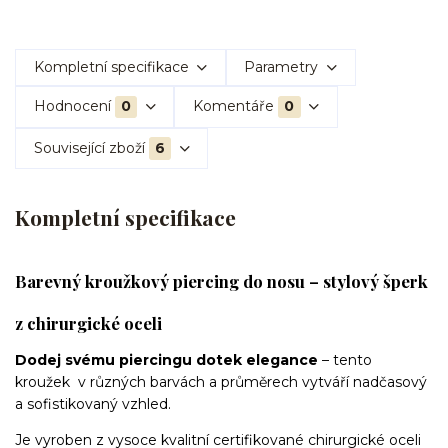
Kompletní specifikace
Parametry
Hodnocení
0
Komentáře
0
Související zboží
6
Kompletní specifikace
Barevný kroužkový piercing do nosu – stylový šperk
z chirurgické oceli
Dodej svému piercingu dotek elegance
– tento
kroužek v různých barvách a průměrech vytváří nadčasový
a sofistikovaný vzhled.
Je vyroben z vysoce kvalitní certifikované chirurgické oceli