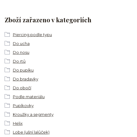
Zboží zařazeno v kategoriích
Piercing podle typu
Do ucha
Do nosu
Do rtů
Do pupíku
Do bradavky
Do obočí
Podle materiálu
Pupíkovky
Kroužky a segmenty
Helix
Lobe (ušní lalůček)