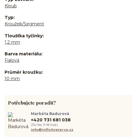
Kloub
Typ
Kroužek/Segment
Tloušťka tyčinky
1,2 mm
Barva materiálu
Fialová
Průměr kroužku
10 mm
Potřebujete poradit?
Markéta Badurová
+420 731 681 038
(Po-Ne, 9-18 hod.)
info@infinitypierce.cz