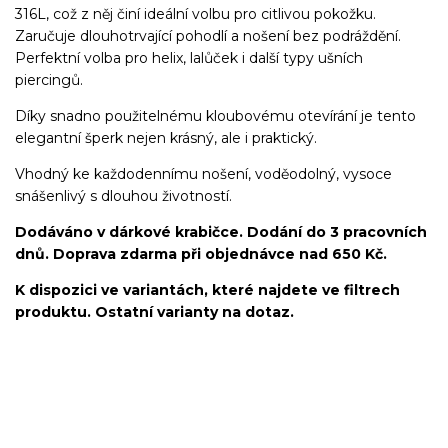
316L, což z něj činí ideální volbu pro citlivou pokožku.
Zaručuje dlouhotrvající pohodlí a nošení bez podráždění.
Perfektní volba pro helix, lalůček i další typy ušních
piercingů.
Díky snadno použitelnému kloubovému otevírání je tento
elegantní šperk nejen krásný, ale i praktický.
Vhodný ke každodennímu nošení, voděodolný, vysoce
snášenlivý s dlouhou životností.
Dodáváno v dárkové krabičce. Dodání do 3 pracovních
dnů. Doprava zdarma při objednávce nad 650 Kč.
K dispozici ve variantách, které najdete ve filtrech
produktu. Ostatní varianty na dotaz.
kroužek/segment/ring/segmentový kroužek/clicker/Do
ucha/pupíkovka//pupek/pupík/helix/lobe/ušní
lalůček/tragus/conch/daith/rook/anti tragus/forward
helix/snug/flat/Do nosu/nostril/septum/bridge/do rtů/lower
labret/madonna/angel bites/snake bites/spides of viper