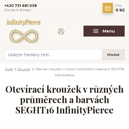
+420 731 681 038
0
ks
0 Kč
(Po-Ne, 9-18 hod.)
Menu
Hledat
Úvod
Do ucha
Otevírací kroužek v různých průměrech a barvách SEGHT16
InfinityPierce
Otevírací kroužek v různých
průměrech a barvách
SEGHT16 InfinityPierce