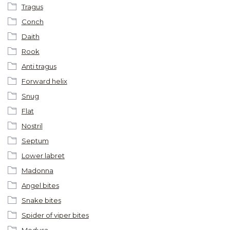
Tragus
Conch
Daith
Rook
Anti tragus
Forward helix
Snug
Flat
Nostril
Septum
Lower labret
Madonna
Angel bites
Snake bites
Spider of viper bites
Medusa