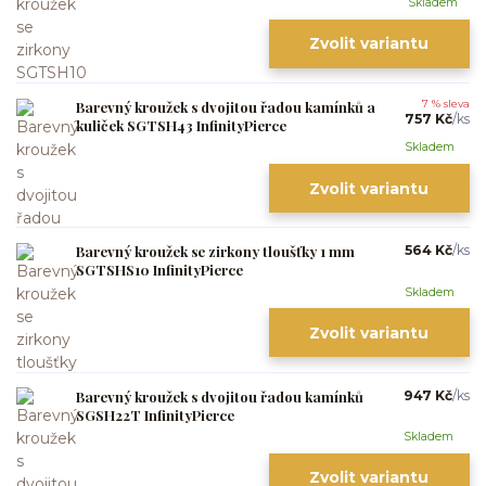
Skladem
Zvolit variantu
Barevný kroužek s dvojitou řadou kamínků a
7 % sleva
757 Kč
/
ks
kuliček SGTSH43 InfinityPierce
Skladem
Zvolit variantu
Barevný kroužek se zirkony tloušťky 1 mm
564 Kč
/
ks
SGTSHS10 InfinityPierce
Skladem
Zvolit variantu
Barevný kroužek s dvojitou řadou kamínků
947 Kč
/
ks
SGSH22T InfinityPierce
Skladem
Zvolit variantu