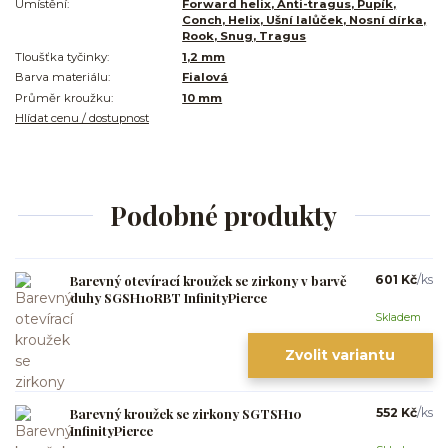
Umístění:
Forward helix, Anti-tragus, Pupík,
Conch, Helix, Ušní lalůček, Nosní dírka,
Rook, Snug, Tragus
Tloušťka tyčinky:
1,2 mm
Barva materiálu:
Fialová
Průměr kroužku:
10 mm
Hlídat cenu / dostupnost
Podobné produkty
Barevný otevírací kroužek se zirkony v barvě
601 Kč
/
ks
duhy SGSH10RBT InfinityPierce
Skladem
Zvolit variantu
Barevný kroužek se zirkony SGTSH10
552 Kč
/
ks
InfinityPierce