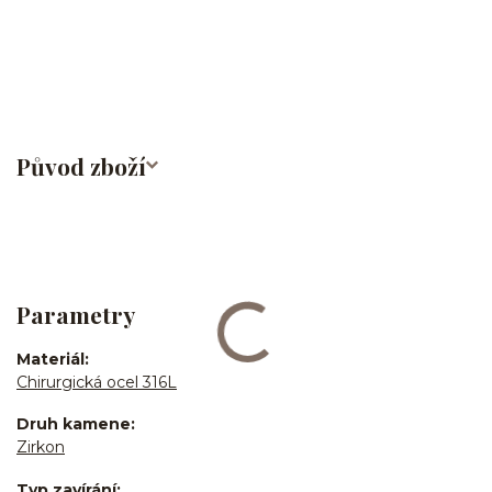
bites/medusa/do pupíku/do pupku/do bradavky/bradavka/do
obočí/chirurgická ocel/316L
Původ zboží
Parametry
Materiál
Chirurgická ocel 316L
Druh kamene
Zirkon
Typ zavírání