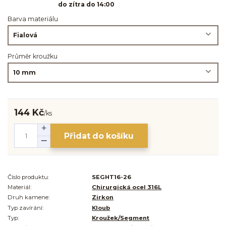
do zítra do 14:00
Barva materiálu
Průměr kroužku
144 Kč
/
ks
Přidat do košíku
Číslo produktu:
SEGHT16-26
Materiál:
Chirurgická ocel 316L
Druh kamene:
Zirkon
Typ zavírání:
Kloub
Typ:
Kroužek/Segment