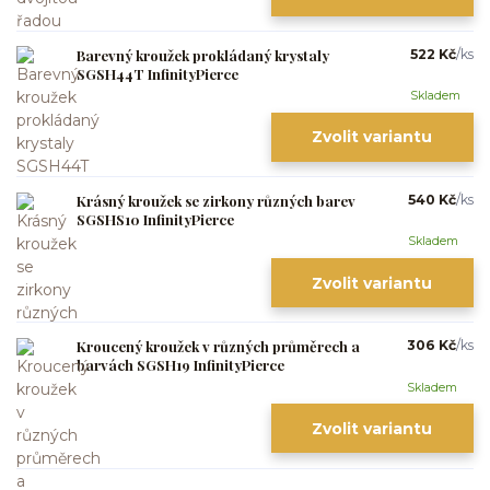
Barevný kroužek prokládaný krystaly
522 Kč
/
ks
SGSH44T InfinityPierce
Skladem
Zvolit variantu
Krásný kroužek se zirkony různých barev
540 Kč
/
ks
SGSHS10 InfinityPierce
Skladem
Zvolit variantu
Kroucený kroužek v různých průměrech a
306 Kč
/
ks
barvách SGSH19 InfinityPierce
Skladem
Zvolit variantu