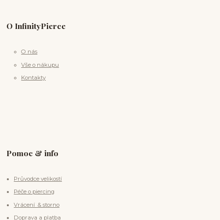
O InfinityPierce
O nás
Vše o nákupu
Kontakty
Pomoc & info
Průvodce velikostí
Péče o piercing
Vrácení & storno
Doprava a platba