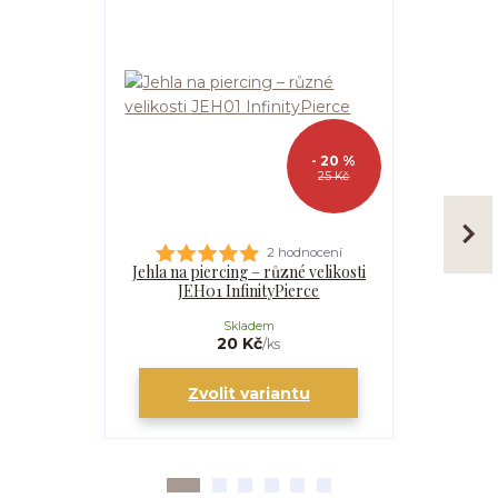
- 20 %
25 Kč
2 hodnocení
Jehla na piercing – různé velikosti
Kanyla
JEH01 InfinityPierce
I
Skladem
20 Kč
/
ks
Zvolit variantu
Zv