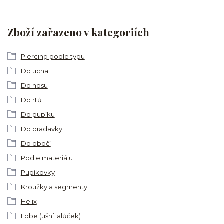
Zboží zařazeno v kategoriích
Piercing podle typu
Do ucha
Do nosu
Do rtů
Do pupíku
Do bradavky
Do obočí
Podle materiálu
Pupíkovky
Kroužky a segmenty
Helix
Lobe (ušní lalůček)