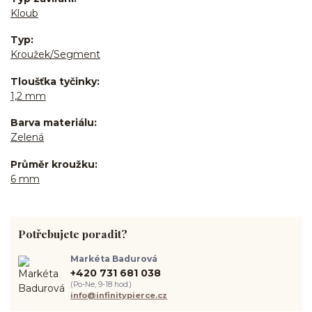
Kloub
Typ
Kroužek/Segment
Tloušťka tyčinky
1,2 mm
Barva materiálu
Zelená
Průměr kroužku
6 mm
Potřebujete poradit?
Markéta Badurová
+420 731 681 038
(Po-Ne, 9-18 hod.)
info@infinitypierce.cz