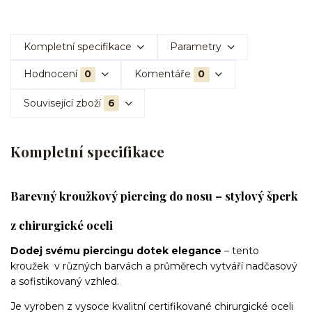
Kompletní specifikace
Parametry
Hodnocení
0
Komentáře
0
Související zboží
6
Kompletní specifikace
Barevný kroužkový piercing do nosu – stylový šperk
z chirurgické oceli
Dodej svému piercingu dotek elegance
– tento
kroužek v různých barvách a průměrech vytváří nadčasový
a sofistikovaný vzhled.
Je vyroben z vysoce kvalitní certifikované chirurgické oceli