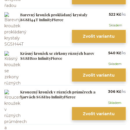
Barevný kroužek prokládaný krystaly
522 Kč
/
ks
SGSH44T InfinityPierce
Skladem
Zvolit variantu
Krásný kroužek se zirkony různých barev
540 Kč
/
ks
SGSHS10 InfinityPierce
Skladem
Zvolit variantu
Kroucený kroužek v různých průměrech a
306 Kč
/
ks
barvách SGSH19 InfinityPierce
Skladem
Zvolit variantu