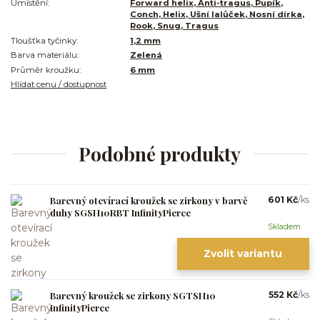
Umístění:
Forward helix, Anti-tragus, Pupík,
Conch, Helix, Ušní lalůček, Nosní dírka,
Rook, Snug, Tragus
Tloušťka tyčinky:
1,2 mm
Barva materiálu:
Zelená
Průměr kroužku:
6 mm
Hlídat cenu / dostupnost
Podobné produkty
Barevný otevírací kroužek se zirkony v barvě
601 Kč
/
ks
duhy SGSH10RBT InfinityPierce
Skladem
Zvolit variantu
Barevný kroužek se zirkony SGTSH10
552 Kč
/
ks
InfinityPierce