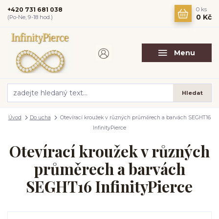
+420 731 681 038
0
ks
0 Kč
(Po-Ne, 9-18 hod.)
Menu
Hledat
Úvod
Do ucha
Otevírací kroužek v různých průměrech a barvách SEGHT16
InfinityPierce
Otevírací kroužek v různých
průměrech a barvách
SEGHT16 InfinityPierce