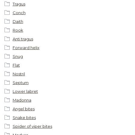
Tragus
Conch
Daith
Rook
Anti tragus
Forward helix
Snug
Flat
Nostril
Septum
Lower labret
Madonna
Angel bites
Snake bites
Spider of viper bites
Medusa