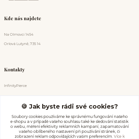
Kde nás najdete
Na Olmovci 1454
Orlová Lutyně, 735 14
Kontakty
InfinityPierce
Markéta Badurová
+420 731 681 038
🍪 Jak byste rádi své cookies?
(Po-Ne, 9-18 hod.)
Soubory cookies používáme ke správnému fungování našeho
e-shopu a v případě vašeho souhlasu také ke sledování statistik
info@infinitypierce.cz
o webu, měření efektivity reklamních kampaní, zapamatování
vašeho oblíbeného nastavení při používání stránek, či
zobrazení reklam odpovídajících vašim preferencím.
Více k