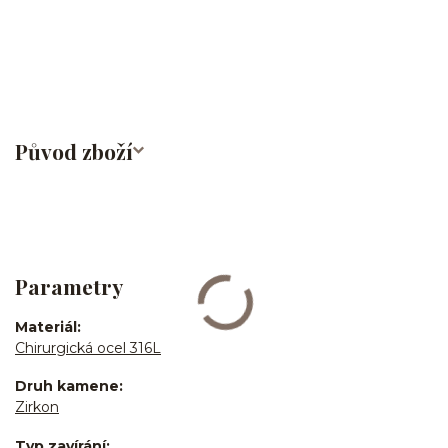
bites/medusa/do pupíku/do pupku/do bradavky/bradavka/do
obočí/chirurgická ocel/316L
Původ zboží
Parametry
Materiál
Chirurgická ocel 316L
Druh kamene
Zirkon
Typ zavírání