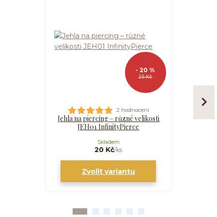
- 20 %
25 Kč
2 hodnocení
Jehla na piercing – různé velikosti
Kanyla
JEH01 InfinityPierce
I
Skladem
20 Kč
/
ks
Zvolit variantu
Zv