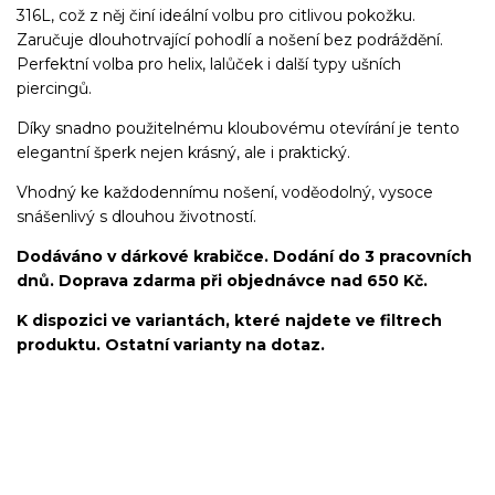
316L, což z něj činí ideální volbu pro citlivou pokožku.
Zaručuje dlouhotrvající pohodlí a nošení bez podráždění.
Perfektní volba pro helix, lalůček i další typy ušních
piercingů.
Díky snadno použitelnému kloubovému otevírání je tento
elegantní šperk nejen krásný, ale i praktický.
Vhodný ke každodennímu nošení, voděodolný, vysoce
snášenlivý s dlouhou životností.
Dodáváno v dárkové krabičce. Dodání do 3 pracovních
dnů. Doprava zdarma při objednávce nad 650 Kč.
K dispozici ve variantách, které najdete ve filtrech
produktu. Ostatní varianty na dotaz.
kroužek/segment/ring/segmentový kroužek/clicker/Do
ucha/pupíkovka//pupek/pupík/helix/lobe/ušní
lalůček/tragus/conch/daith/rook/anti tragus/forward
helix/snug/flat/Do nosu/nostril/septum/bridge/do rtů/lower
labret/madonna/angel bites/snake bites/spides of viper