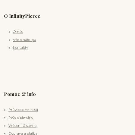
O InfinityPierce
O nás
Vše o nákupu
Kontakty
Pomoc & info
Průvodce velikostí
Péče o piercing
Vrácení & storno
Doprava a platba