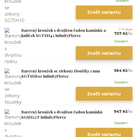
Skladem
Zvolit variantu
Barevný kroužek s dvojitou řadou kamínků a
7 % sleva
757 Kč
/
ks
kuliček SGTSH43 InfinityPierce
Skladem
Zvolit variantu
Barevný kroužek se zirkony tloušťky 1 mm
564 Kč
/
ks
SGTSHS10 InfinityPierce
Skladem
Zvolit variantu
Barevný kroužek s dvojitou řadou kamínků
947 Kč
/
ks
SGSH22T InfinityPierce
Skladem
Zvolit variantu