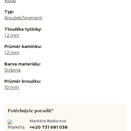
Kloub
Typ
Kroužek/Segment
Tloušťka tyčinky
1,2 mm
Průměr kamínku
1,2 mm
Barva materiálu
Stříbrná
Průměr kroužku
10 mm
Potřebujete poradit?
Markéta Badurová
+420 731 681 038