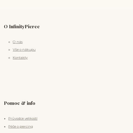
O InfinityPierce
O nás
Vše o nákupu
Kontakty
Pomoc & info
Průvodce velikostí
Péče o piercing