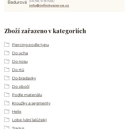
(Po-Ne, 9-18 hod.)
info@infinitypierce.cz
Zboží zařazeno v kategoriích
Piercing podle typu
Do ucha
Do nosu
Do rtů
Do bradavky
Do obočí
Podle materiálu
Kroužky a segmenty
Helix
Lobe (ušní lalůček)
Tragus