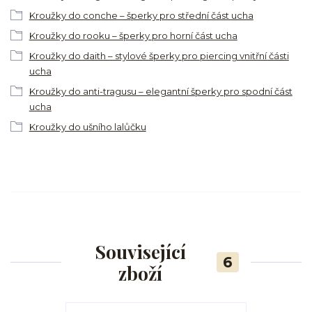
Kroužky do conche – šperky pro střední část ucha
Kroužky do rooku – šperky pro horní část ucha
Kroužky do daith – stylové šperky pro piercing vnitřní části
ucha
Kroužky do anti-tragusu – elegantní šperky pro spodní část
ucha
Kroužky do ušního lalůčku
Související
6
zboží