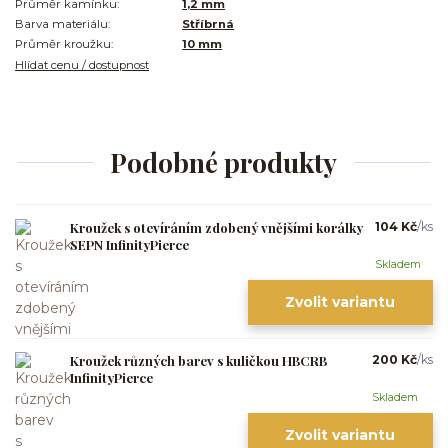
Průměr kamínku:
1,2 mm
Barva materiálu:
Stříbrná
Průměr kroužku:
10 mm
Hlídat cenu / dostupnost
Podobné produkty
Kroužek s otevíráním zdobený vnějšími korálky
104 Kč
/
ks
SEPN InfinityPierce
Skladem
Zvolit variantu
Kroužek různých barev s kuličkou HBCRB
200 Kč
/
ks
InfinityPierce
Skladem
Zvolit variantu