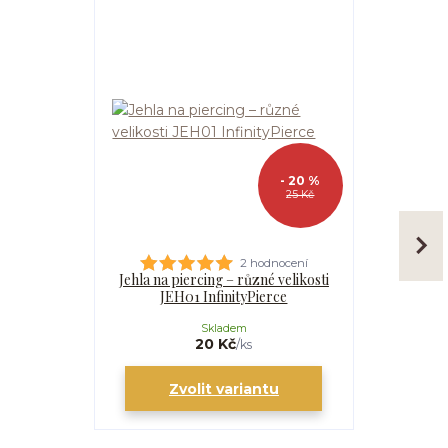
- 20 %
25 Kč
2 hodnocení
Jehla na piercing – různé velikosti
Kanyla
JEH01 InfinityPierce
I
Skladem
20 Kč
/
ks
Zvolit variantu
Zv