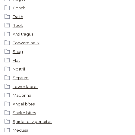
Conch
Daith
Rook
Anti tragus
Forward helix
Snug
Flat
Nostril
Septum
Lower labret
Madonna
Angel bites
Snake bites
Spider of viper bites
Medusa