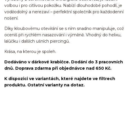
volbou i pro citlivou pokožku. Nabízí dlouhodobé pohodlí, je
voděodolný a nerezaví – perfektní společník pro každodenní
nošení.
Díky kloubovému otevírání se s ním snadno manipuluje, což
oceníš při rychlém nasazování i výměně. Vhodný do helixu,
lalůčku i dalších ušních piercingů.
Krása, na kterou je spoleh.
Dodáváno v dárkové krabičce. Dodání do 3 pracovních
dnů. Doprava zdarma při objednávce nad 650 Kč.
K dispozici ve variantách, které najdete ve filtrech
produktu. Ostatní varianty na dotaz.
kroužek/segment/ring/segmentový kroužek/clicker/Do
ucha/pupíkovka//pupek/pupík/helix/lobe/ušní
lalůček/tragus/conch/daith/rook/anti tragus/forward
helix/snug/flat/Do nosu/nostril/septum/bridge/do rtů/lower
labret/madonna/angel bites/snake bites/spides of viper
bites/medusa/do pupíku/do pupku/do bradavky/bradavka/do