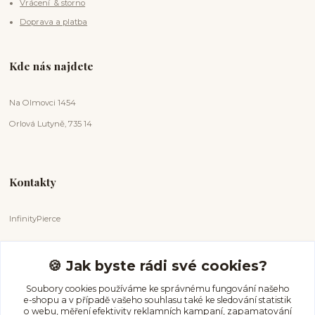
Vrácení & storno
Doprava a platba
Kde nás najdete
Na Olmovci 1454
Orlová Lutyně, 735 14
Kontakty
InfinityPierce
Markéta Badurová
+420 731 681 038
🍪 Jak byste rádi své cookies?
(Po-Ne, 9-18 hod.)
Soubory cookies používáme ke správnému fungování našeho
e-shopu a v případě vašeho souhlasu také ke sledování statistik
info@infinitypierce.cz
o webu, měření efektivity reklamních kampaní, zapamatování