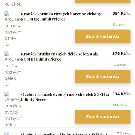
Kroužek korunka různých barev se zirkony
354 Kč
/
ks
SGTSH29 InfinityPierce
Skladem
Zvolit variantu
Kroužek hruška různých délek se krystaly
576 Kč
/
ks
SGSH15 InfinityPierce
Skladem
Zvolit variantu
Ocelový kroužek dvojitý různých délek SGSH32
194 Kč
/
ks
InfinityPierce
Skladem
Zvolit variantu
Ocelový kroužek prokládaný krystaly SGSH44
7 % sleva