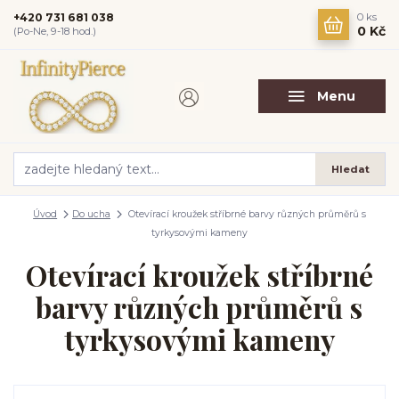
+420 731 681 038
0
ks
0 Kč
(Po-Ne, 9-18 hod.)
Menu
Hledat
Úvod
Do ucha
Otevírací kroužek stříbrné barvy různých průměrů s
tyrkysovými kameny
Otevírací kroužek stříbrné
barvy různých průměrů s
tyrkysovými kameny