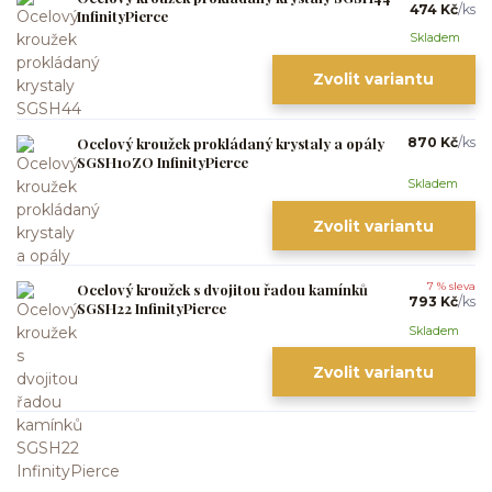
474 Kč
/
ks
InfinityPierce
Skladem
Zvolit variantu
Ocelový kroužek prokládaný krystaly a opály
870 Kč
/
ks
SGSH10ZO InfinityPierce
Skladem
Zvolit variantu
Ocelový kroužek s dvojitou řadou kamínků
7 % sleva
793 Kč
/
ks
SGSH22 InfinityPierce
Skladem
Zvolit variantu