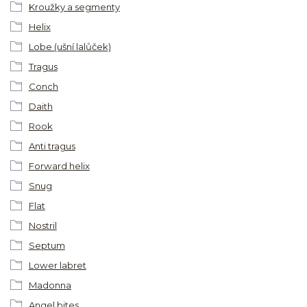
Kroužky a segmenty
Helix
Lobe (ušní lalůček)
Tragus
Conch
Daith
Rook
Anti tragus
Forward helix
Snug
Flat
Nostril
Septum
Lower labret
Madonna
Angel bites