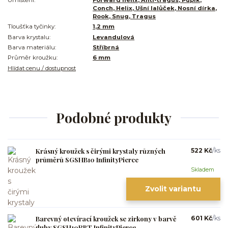
Conch, Helix, Ušní lalůček, Nosní dírka,
Rook, Snug, Tragus
Tloušťka tyčinky:
1,2 mm
Barva krystalu:
Levandulová
Barva materiálu:
Stříbrná
Průměr kroužku:
6 mm
Hlídat cenu / dostupnost
Podobné produkty
Krásný kroužek s čirými krystaly různých
522 Kč
/
ks
průměrů SGSHB10 InfinityPierce
Skladem
Zvolit variantu
Barevný otevírací kroužek se zirkony v barvě
601 Kč
/
ks
duhy SGSH10RBT InfinityPierce