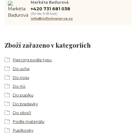
Markéta Badurová
+420 731 681 038
(Po-Ne, 9-18 hod.)
info@infinitypierce.cz
Zboží zařazeno v kategoriích
Piercing podle typu
Do ucha
Do nosu
Do rtů
Do pupíku
Do bradavky
Do obočí
Podle materiálu
Pupíkovky