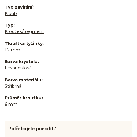
Typ zavírání
Kloub
Typ
Kroužek/Segment
Tloušťka tyčinky
1,2 mm
Barva krystalu
Levandulová
Barva materiálu
Stříbrná
Průměr kroužku
6 mm
Potřebujete poradit?