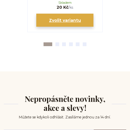
Skladem
20 Kč
/
ks
Zvolit variantu
Zv
Nepropásněte novinky,
akce a slevy!
Můžete se kdykoli odhlásit. Zasíláme jednou za 14 dní.