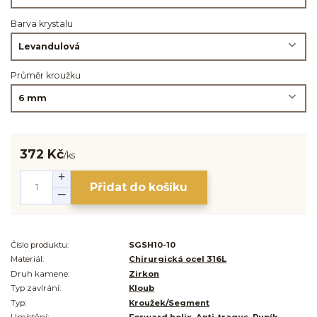
Barva krystalu
Průměr kroužku
372 Kč
/
ks
Přidat do košíku
Číslo produktu:
SGSH10-10
Materiál:
Chirurgická ocel 316L
Druh kamene:
Zirkon
Typ zavírání:
Kloub
Typ:
Kroužek/Segment
Umístění:
Forward helix, Anti-tragus, Pupík,