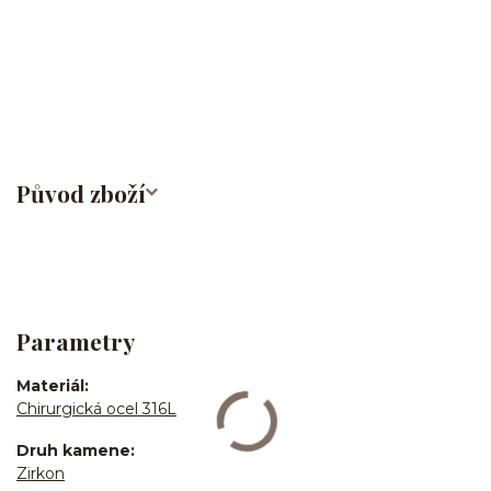
labret/madonna/angel bites/snake bites/spides of viper
bites/medusa/do pupíku/do pupku/do bradavky/bradavka/do
obočí/chirurgická ocel/316L
Původ zboží
Parametry
Materiál
Chirurgická ocel 316L
Druh kamene
Zirkon