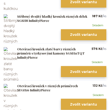
Zvolit variantu
Stříbrný dvojitý hladký kroužek různých délek
187 Kč
/
ks
SGSH8 InfinityPierce
Skladem
Zvolit variantu
Otevírací kroužek zlaté barvy různých
576 Kč
/
ks
průměrů s tyrkysovými kameny SGSH11TQT
InfinityPierce
Skladem
Zvolit variantu
Otevírací kroužek v různých průměrech
132 Kč
/
ks
SEGH16 InfinityPierce
Skladem
Zvolit variantu