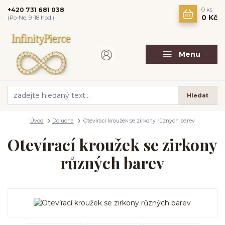
+420 731 681 038
0
ks
0 Kč
(Po-Ne, 9-18 hod.)
Menu
Hledat
Úvod
Do ucha
Otevírací kroužek se zirkony různých barev
Otevírací kroužek se zirkony
různých barev