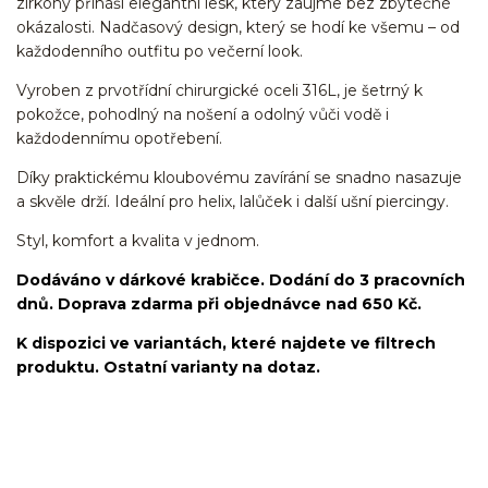
zirkony přináší elegantní lesk, který zaujme bez zbytečné
okázalosti. Nadčasový design, který se hodí ke všemu – od
každodenního outfitu po večerní look.
Vyroben z prvotřídní chirurgické oceli 316L, je šetrný k
pokožce, pohodlný na nošení a odolný vůči vodě i
každodennímu opotřebení.
Díky praktickému kloubovému zavírání se snadno nasazuje
a skvěle drží. Ideální pro helix, lalůček i další ušní piercingy.
Styl, komfort a kvalita v jednom.
Dodáváno v dárkové krabičce. Dodání do 3 pracovních
dnů. Doprava zdarma při objednávce nad 650 Kč.
K dispozici ve variantách, které najdete ve filtrech
produktu. Ostatní varianty na dotaz.
kroužek/segment/ring/segmentový kroužek/clicker/Do
ucha/pupíkovka//pupek/pupík/helix/lobe/ušní
lalůček/tragus/conch/daith/rook/anti tragus/forward
helix/snug/flat/Do nosu/nostril/septum/bridge/do rtů/lower