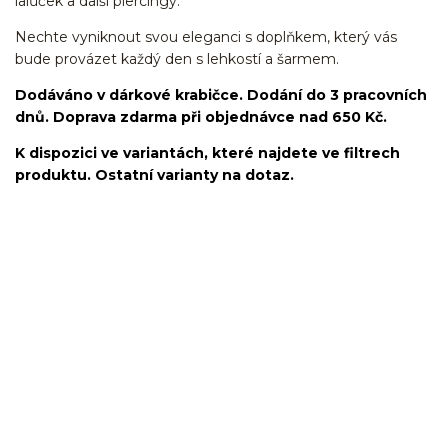
lalůček a další piercingy.
Nechte vyniknout svou eleganci s doplňkem, který vás
bude provázet každý den s lehkostí a šarmem.
Dodáváno v dárkové krabičce. Dodání do 3 pracovních
dnů. Doprava zdarma při objednávce nad 650 Kč.
K dispozici ve variantách, které najdete ve filtrech
produktu. Ostatní varianty na dotaz.
kroužek/segment/ring/segmentový kroužek/clicker/Do
ucha/pupíkovka//pupek/pupík/helix/lobe/ušní
lalůček/tragus/conch/daith/rook/anti tragus/forward
helix/snug/flat/Do nosu/nostril/septum/bridge/do rtů/lower
labret/madonna/angel bites/snake bites/spides of viper
bites/medusa/do pupíku/do pupku/do bradavky/bradavka/do
obočí/chirurgická ocel/316L