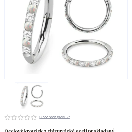
Ohodnotit produkt
Ocelový kroužek z chirurgické oceli prokládaný