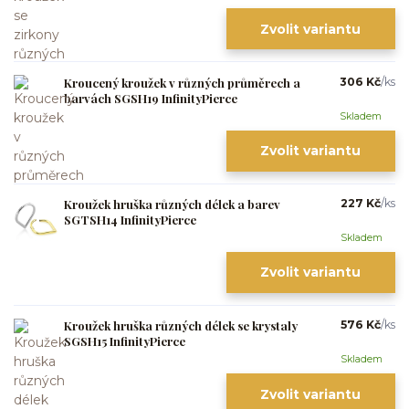
Zvolit variantu
Kroucený kroužek v různých průměrech a
306 Kč
/
ks
barvách SGSH19 InfinityPierce
Skladem
Zvolit variantu
Kroužek hruška různých délek a barev
227 Kč
/
ks
SGTSH14 InfinityPierce
Skladem
Zvolit variantu
Kroužek hruška různých délek se krystaly
576 Kč
/
ks
SGSH15 InfinityPierce
Skladem
Zvolit variantu