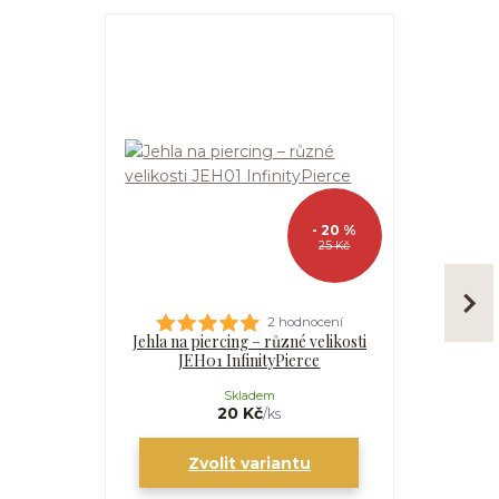
- 20 %
25 Kč
2 hodnocení
Jehla na piercing – různé velikosti
Kanyla
JEH01 InfinityPierce
I
Skladem
20 Kč
/
ks
Zvolit variantu
Zv