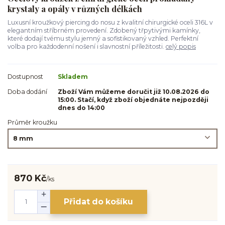
krystaly a opály v různých délkách
Luxusní kroužkový piercing do nosu z kvalitní chirurgické oceli 316L v
elegantním stříbrném provedení. Zdobený třpytivými kamínky,
které dodají tvému stylu jemný a sofistikovaný vzhled. Perfektní
volba pro každodenní nošení i slavnostní příležitosti.
celý popis
Dostupnost
Skladem
Doba dodání
Zboží Vám můžeme doručit již 10.08.2026 do
15:00. Stačí, když zboží objednáte nejpozději
dnes do 14:00
Průměr kroužku
870 Kč
/
ks
Přidat do košíku