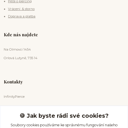
Péče o piercing
Vrácení & storno
Doprava a platba
Kde nás najdete
Na Olmovci 1454
Orlová Lutyně, 735 14
Kontakty
InfinityPierce
Markéta Badurová
+420 731 681 038
🍪 Jak byste rádi své cookies?
(Po-Ne, 9-18 hod.)
Soubory cookies používáme ke správnému fungování našeho