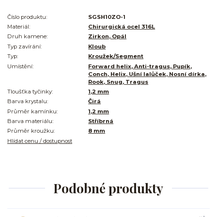
Číslo produktu:
SGSH10ZO-1
Materiál:
Chirurgická ocel 316L
Druh kamene:
Zirkon, Opál
Typ zavírání:
Kloub
Typ:
Kroužek/Segment
Umístění:
Forward helix, Anti-tragus, Pupík,
Conch, Helix, Ušní lalůček, Nosní dírka,
Rook, Snug, Tragus
Tloušťka tyčinky:
1,2 mm
Barva krystalu:
Čirá
Průměr kamínku:
1,2 mm
Barva materiálu:
Stříbrná
Průměr kroužku:
8 mm
Hlídat cenu / dostupnost
Podobné produkty