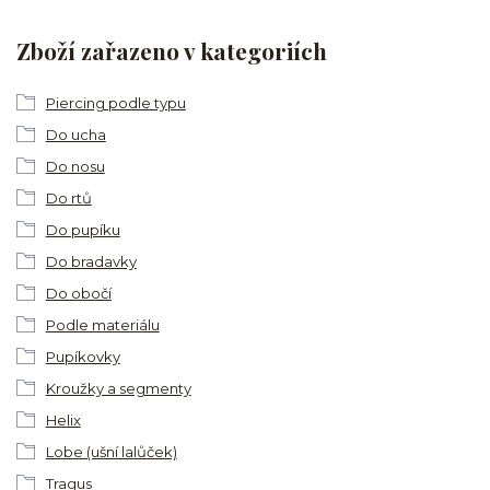
Zboží zařazeno v kategoriích
Piercing podle typu
Do ucha
Do nosu
Do rtů
Do pupíku
Do bradavky
Do obočí
Podle materiálu
Pupíkovky
Kroužky a segmenty
Helix
Lobe (ušní lalůček)
Tragus