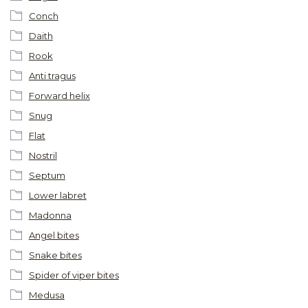
Conch
Daith
Rook
Anti tragus
Forward helix
Snug
Flat
Nostril
Septum
Lower labret
Madonna
Angel bites
Snake bites
Spider of viper bites
Medusa