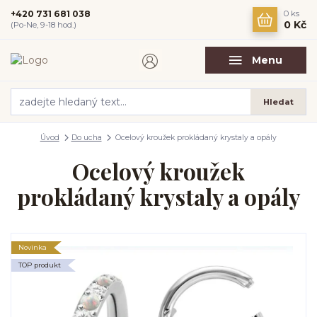
+420 731 681 038
0
ks
0 Kč
(Po-Ne, 9-18 hod.)
Menu
Hledat
Úvod
Do ucha
Ocelový kroužek prokládaný krystaly a opály
Ocelový kroužek
prokládaný krystaly a opály
Novinka
TOP produkt