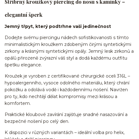
Stříbrný kroužkový piercing do nosu s kamínky –
elegantní šperk
Jemný třpyt, který podtrhne vaši jedinečnost
Dodejte svému piercingu nádech sofistikovanosti s tímto
minimalistickým kroužkem zdobeným čirými syntetickými
zirkony a krásnými syntetickými opály. Jemný lesk zirkonů a
opálů přirozeně zvýrazní váš styl a dodá každému outfitu
špetku elegance.
Kroužek je vyroben z certifikované chirurgické oceli 316L –
hypoalergenního, vysoce odolného materiálu, který chrání
pokožku a odolává vodě i každodennímu nošení. Navržen
pro ty, kdo nechtějí dělat kompromisy mezi krásou a
komfortem.
Praktické kloubové zavírání zajišťuje snadné nasazování a
bezpečné nošení po celý den.
K dispozici v různých variantách – ideální volba pro helix,