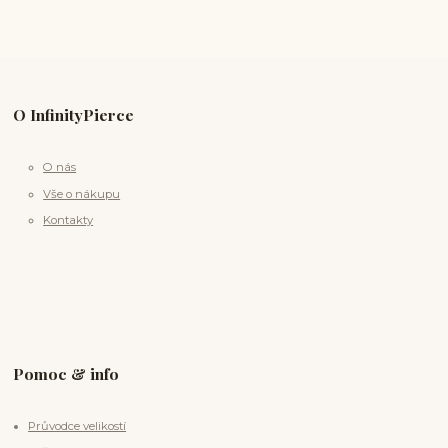
O InfinityPierce
O nás
Vše o nákupu
Kontakty
Pomoc & info
Průvodce velikostí