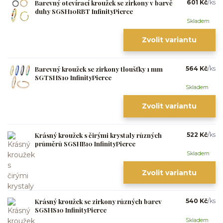
Barevný otevírací kroužek se zirkony v barvě
601 Kč
/
ks
duhy SGSH10RBT InfinityPierce
Skladem
Zvolit variantu
Barevný kroužek se zirkony tloušťky 1 mm
564 Kč
/
ks
SGTSHS10 InfinityPierce
Skladem
Zvolit variantu
Krásný kroužek s čirými krystaly různých
522 Kč
/
ks
průměrů SGSHB10 InfinityPierce
Skladem
Zvolit variantu
Krásný kroužek se zirkony různých barev
540 Kč
/
ks
SGSHS10 InfinityPierce
Skladem