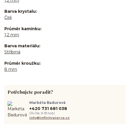
1,2 mm
Barva krystalu
Čirá
Průměr kamínku
1,2 mm
Barva materiálu
Stříbrná
Průměr kroužku
8 mm
Potřebujete poradit?
Markéta Badurová
+420 731 681 038
(Po-Ne, 9-18 hod.)
info@infinitypierce.cz