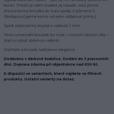
konec. Přesto je velmi snadné jej nasadit: stačí jemně
ohnout konce kroužku do tvaru spirály či písmene S.
(Nedoporučujeme konce od sebe oddalovat přímo.)
Šperk zdobí jemný krystal o velikosti 2 mm.
Tento univerzální kroužek lze nosit v různých částech těla –
stačí si vybrat správnou velikost.
Dopřejte si kousek nadčasové elegance.
Dodáváno v dárkové krabičce. Dodání do 3 pracovních
dnů. Doprava zdarma při objednávce nad 650 Kč.
K dispozici ve variantách, které najdete ve filtrech
produktu. Ostatní varianty na dotaz.
kroužek/segment/ring/segmentový kroužek/clicker/Do
ucha/pupíkovka//pupek/pupík/helix/lobe/ušní
lalůček/tragus/conch/daith/rook/anti tragus/forward
helix/snug/flat/Do nosu/nostril/septum/bridge/do rtů/lower
labret/madonna/angel bites/snake bites/spides of viper