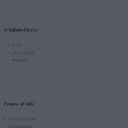
O InfinityPierce
O nás
Vše o nákupu
Kontakty
Pomoc & info
Průvodce velikostí
Péče o piercing