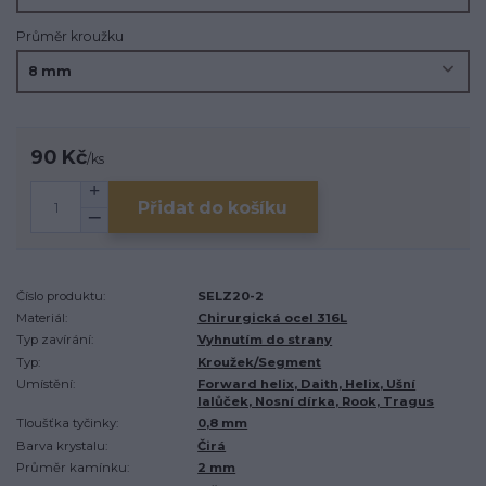
Průměr kroužku
90 Kč
/
ks
Přidat do košíku
Číslo produktu:
SELZ20-2
Materiál:
Chirurgická ocel 316L
Typ zavírání:
Vyhnutím do strany
Typ:
Kroužek/Segment
Umístění:
Forward helix, Daith, Helix, Ušní
lalůček, Nosní dírka, Rook, Tragus
Tloušťka tyčinky:
0,8 mm
Barva krystalu:
Čirá
Průměr kamínku:
2 mm