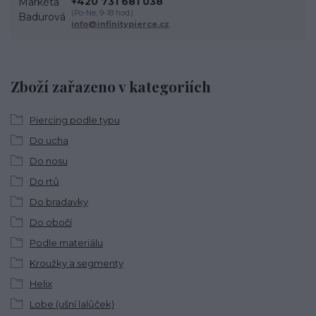
+420 731 681 038
(Po-Ne, 9-18 hod.)
info@infinitypierce.cz
Zboží zařazeno v kategoriích
Piercing podle typu
Do ucha
Do nosu
Do rtů
Do bradavky
Do obočí
Podle materiálu
Kroužky a segmenty
Helix
Lobe (ušní lalůček)