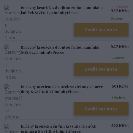
Barevný kroužek s dvojitou řadou kamínků a
7 % sleva
757 Kč
/
ks
kuliček SGTSH43 InfinityPierce
Skladem
Zvolit variantu
Barevný kroužek s dvojitou řadou kamínků
947 Kč
/
ks
SGSH22T InfinityPierce
Skladem
Zvolit variantu
Barevný otevírací kroužek se zirkony v barvě
601 Kč
/
ks
duhy SGSH10RBT InfinityPierce
Skladem
Zvolit variantu
Krásný kroužek s čirými krystaly různých
522 Kč
/
ks
průměrů SGSHB10 InfinityPierce