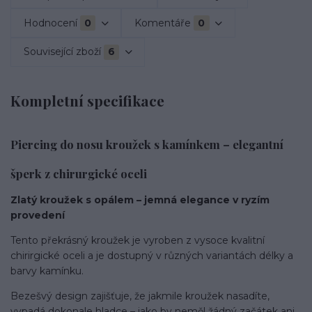
Hodnocení
0
Komentáře
0
Související zboží
6
Kompletní specifikace
Piercing do nosu kroužek s kamínkem – elegantní
šperk z chirurgické oceli
Zlatý kroužek s opálem – jemná elegance v ryzím
provedení
Tento překrásný kroužek je vyroben z vysoce kvalitní
chirirgické oceli a je dostupný v různých variantách délky a
barvy kamínku.
Bezešvý design zajišťuje, že jakmile kroužek nasadíte,
vypadá dokonale hladce – jako by neměl žádný začátek ani