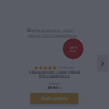
- 20 %
25 Kč
2 hodnocení
Jehla na piercing – různé velikosti
Kanyla
JEH01 InfinityPierce
I
Skladem
20 Kč
/
ks
Zvolit variantu
Zv