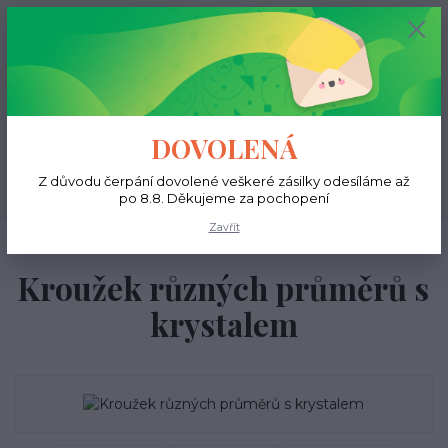
+420 731 681 038
0
ks
0 Kč
(Po-Ne, 9-18 hod.)
Menu
DOVOLENÁ
Z důvodu čerpání dovolené veškeré zásilky odesíláme až
Hledat
po 8.8. Děkujeme za pochopení
Zavřít
Úvod
Do ucha
Kroužek různých průměrů s krystalem
Kroužek různých průměrů s
krystalem