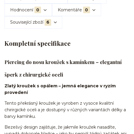
Hodnocení
0
Komentáře
0
Související zboží
6
Kompletní specifikace
Piercing do nosu kroužek s kamínkem – elegantní
šperk z chirurgické oceli
Zlatý kroužek s opálem – jemná elegance v ryzím
provedení
Tento překrásný kroužek je vyroben z vysoce kvalitní
chirirgické oceli a je dostupný v různých variantách délky a
barvy kamínku.
Bezešvý design zajišťuje, že jakmile kroužek nasadíte,
vypadá dokonale hladce – jako by neměl žádný začátek ani