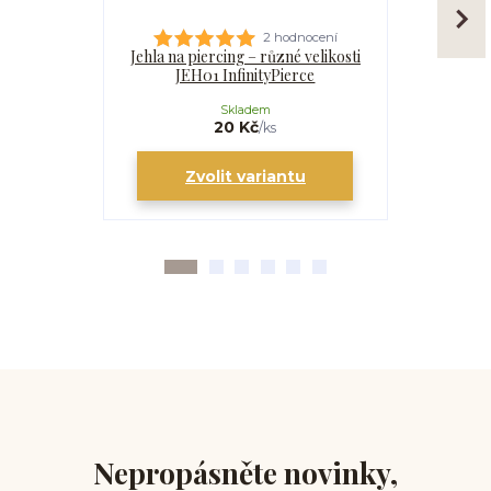
2 hodnocení
Jehla na piercing – různé velikosti
Kanyla
JEH01 InfinityPierce
I
Skladem
20 Kč
/
ks
Zvolit variantu
Zv
Nepropásněte novinky,