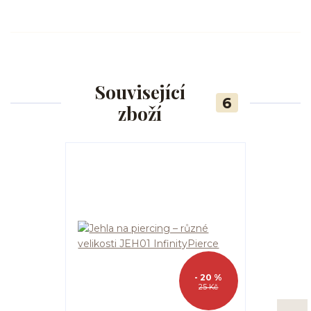
Související
6
zboží
- 20 %
25 Kč