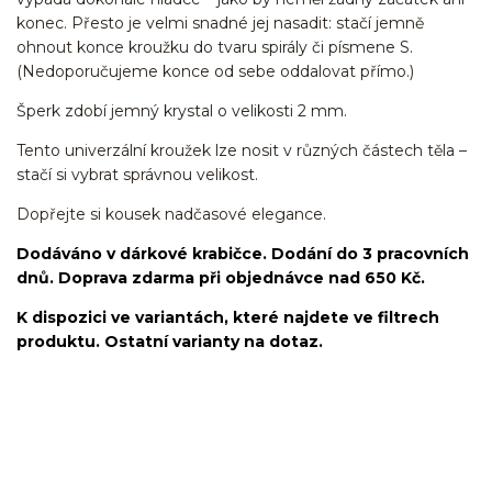
konec. Přesto je velmi snadné jej nasadit: stačí jemně
ohnout konce kroužku do tvaru spirály či písmene S.
(Nedoporučujeme konce od sebe oddalovat přímo.)
Šperk zdobí jemný krystal o velikosti 2 mm.
Tento univerzální kroužek lze nosit v různých částech těla –
stačí si vybrat správnou velikost.
Dopřejte si kousek nadčasové elegance.
Dodáváno v dárkové krabičce. Dodání do 3 pracovních
dnů. Doprava zdarma při objednávce nad 650 Kč.
K dispozici ve variantách, které najdete ve filtrech
produktu. Ostatní varianty na dotaz.
kroužek/segment/ring/segmentový kroužek/clicker/Do
ucha/pupíkovka//pupek/pupík/helix/lobe/ušní
lalůček/tragus/conch/daith/rook/anti tragus/forward
helix/snug/flat/Do nosu/nostril/septum/bridge/do rtů/lower
labret/madonna/angel bites/snake bites/spides of viper