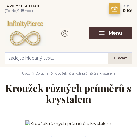
+420 731 681 038
0
ks
0 Kč
(Po-Ne, 9-18 hod.)
Menu
Hledat
Úvod
Do ucha
Kroužek různých průměrů s krystalem
Kroužek různých průměrů s
krystalem