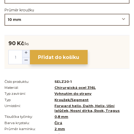
Průměr kroužku
90 Kč
/
ks
Přidat do košíku
Číslo produktu:
SELZ20-1
Materiál:
Chirurgická ocel 316L
Typ zavírání:
Vyhnutím do strany
Typ:
Kroužek/Segment
Umístění:
Forward helix, Daith, Helix, Ušní
lalůček, Nosní dírka, Rook, Tragus
Tloušťka tyčinky:
0,8 mm
Barva krystalu:
Čirá
Průměr kamínku:
2 mm