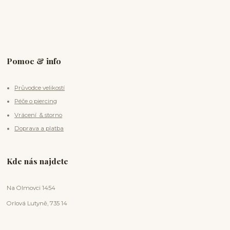
Pomoc & info
Průvodce velikostí
Péče o piercing
Vrácení & storno
Doprava a platba
Kde nás najdete
Na Olmovci 1454
Orlová Lutyně, 735 14