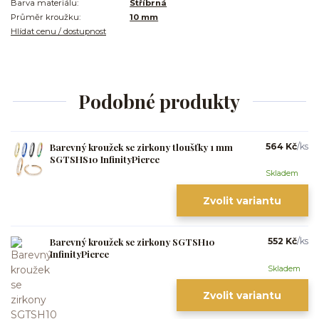
Barva materiálu:
Stříbrná
Průměr kroužku:
10 mm
Hlídat cenu / dostupnost
Podobné produkty
Barevný kroužek se zirkony tloušťky 1 mm
564 Kč
/
ks
SGTSHS10 InfinityPierce
Skladem
Zvolit variantu
Barevný kroužek se zirkony SGTSH10
552 Kč
/
ks
InfinityPierce
Skladem
Zvolit variantu