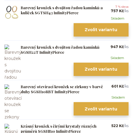
Barevný kroužek s dvojitou řadou kamínků a
7 % sleva
757 Kč
/
ks
kuliček SGTSH43 InfinityPierce
Skladem
Zvolit variantu
Barevný kroužek s dvojitou řadou kamínků
947 Kč
/
ks
SGSH22T InfinityPierce
Skladem
Zvolit variantu
Barevný otevírací kroužek se zirkony v barvě
601 Kč
/
ks
duhy SGSH10RBT InfinityPierce
Skladem
Zvolit variantu
Krásný kroužek s čirými krystaly různých
522 Kč
/
ks
průměrů SGSHB10 InfinityPierce