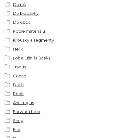
Do rtů
Do bradavky
Do obočí
Podle materiálu
Kroužky a segmenty
Helix
Lobe (ušní lalůček)
Tragus
Conch
Daith
Rook
Anti tragus
Forward helix
Snug
Flat