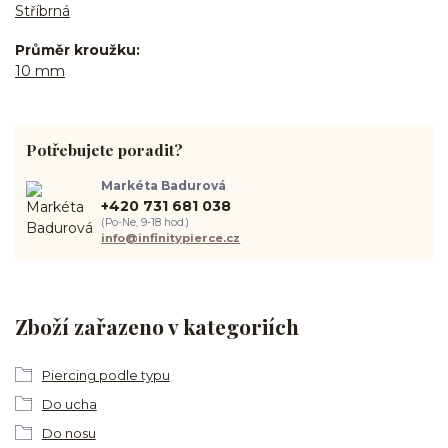
Stříbrná
Průměr kroužku
10 mm
Potřebujete poradit?
Markéta Badurová
+420 731 681 038
(Po-Ne, 9-18 hod.)
info@infinitypierce.cz
Zboží zařazeno v kategoriích
Piercing podle typu
Do ucha
Do nosu