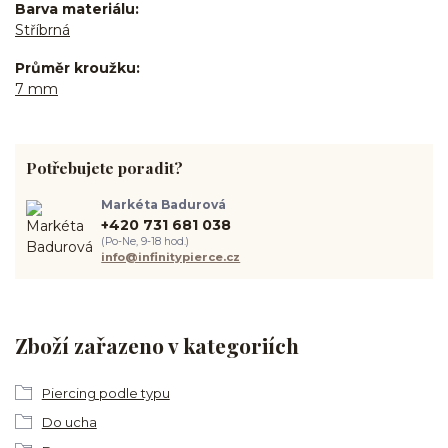
Barva materiálu
Stříbrná
Průměr kroužku
7 mm
Potřebujete poradit?
Markéta Badurová
+420 731 681 038
(Po-Ne, 9-18 hod.)
info@infinitypierce.cz
Zboží zařazeno v kategoriích
Piercing podle typu
Do ucha