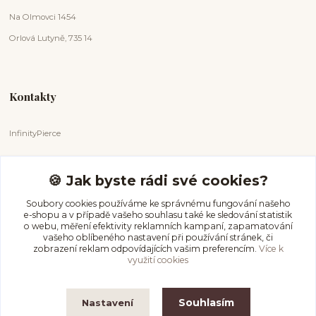
Na Olmovci 1454
Orlová Lutyně, 735 14
Kontakty
InfinityPierce
Markéta Badurová
+420 731 681 038
🍪 Jak byste rádi své cookies?
(Po-Ne, 9-18 hod.)
Soubory cookies používáme ke správnému fungování našeho
e-shopu a v případě vašeho souhlasu také ke sledování statistik
info@infinitypierce.cz
o webu, měření efektivity reklamních kampaní, zapamatování
vašeho oblíbeného nastavení při používání stránek, či
zobrazení reklam odpovídajících vašim preferencím.
Více k
využití cookies
Souhlasím
Nastavení