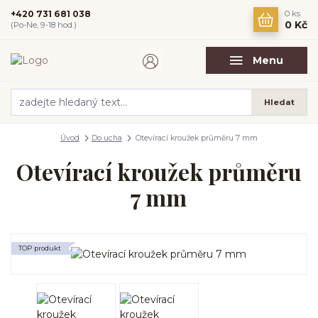
+420 731 681 038
0
ks
0 Kč
(Po-Ne, 9-18 hod.)
Menu
Hledat
Úvod
Do ucha
Otevírací kroužek průměru 7 mm
Otevírací kroužek průměru
7 mm
TOP produkt