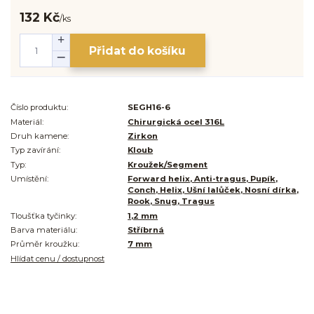
132 Kč
/
ks
Přidat do košíku
Číslo produktu:
SEGH16-6
Materiál:
Chirurgická ocel 316L
Druh kamene:
Zirkon
Typ zavírání:
Kloub
Typ:
Kroužek/Segment
Umístění:
Forward helix, Anti-tragus, Pupík,
Conch, Helix, Ušní lalůček, Nosní dírka,
Rook, Snug, Tragus
Tloušťka tyčinky:
1,2 mm
Barva materiálu:
Stříbrná
Průměr kroužku:
7 mm
Hlídat cenu / dostupnost