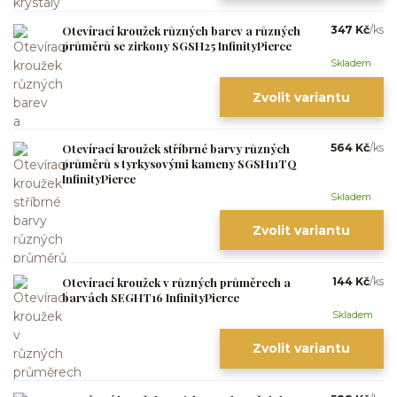
Otevírací kroužek různých barev a různých
347 Kč
/
ks
průměrů se zirkony SGSH25 InfinityPierce
Skladem
Zvolit variantu
Otevírací kroužek stříbrné barvy různých
564 Kč
/
ks
průměrů s tyrkysovými kameny SGSH11TQ
InfinityPierce
Skladem
Zvolit variantu
Otevírací kroužek v různých průměrech a
144 Kč
/
ks
barvách SEGHT16 InfinityPierce
Skladem
Zvolit variantu