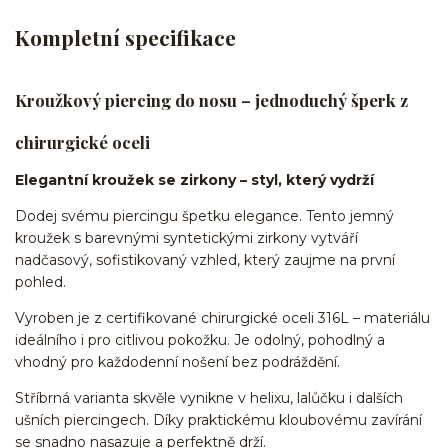
Kompletní specifikace
Kroužkový piercing do nosu – jednoduchý šperk z
chirurgické oceli
Elegantní kroužek se zirkony – styl, který vydrží
Dodej svému piercingu špetku elegance. Tento jemný
kroužek s barevnými syntetickými zirkony vytváří
nadčasový, sofistikovaný vzhled, který zaujme na první
pohled.
Vyroben je z certifikované chirurgické oceli 316L – materiálu
ideálního i pro citlivou pokožku. Je odolný, pohodlný a
vhodný pro každodenní nošení bez podráždění.
Stříbrná varianta skvěle vynikne v helixu, lalůčku i dalších
ušních piercingech. Díky praktickému kloubovému zavírání
se snadno nasazuje a perfektně drží.