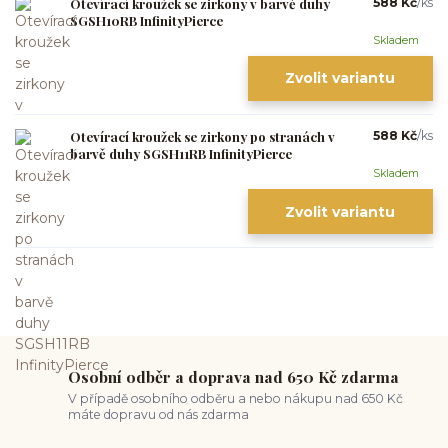
Otevírací kroužek se zirkony v barvě duhy
588 Kč
/
ks
SGSH10RB InfinityPierce
Skladem
Zvolit variantu
Otevírací kroužek se zirkony po stranách v
588 Kč
/
ks
barvě duhy SGSH11RB InfinityPierce
Skladem
Zvolit variantu
Osobní odběr a doprava nad 650 Kč zdarma
V případě osobního odběru a nebo nákupu nad 650 Kč
máte dopravu od nás zdarma