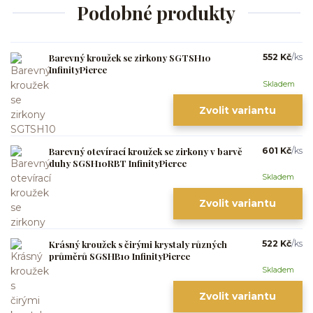
Podobné produkty
Barevný kroužek se zirkony SGTSH10
552 Kč
/
ks
InfinityPierce
Skladem
Zvolit variantu
Barevný otevírací kroužek se zirkony v barvě
601 Kč
/
ks
duhy SGSH10RBT InfinityPierce
Skladem
Zvolit variantu
Krásný kroužek s čirými krystaly různých
522 Kč
/
ks
průměrů SGSHB10 InfinityPierce
Skladem
Zvolit variantu