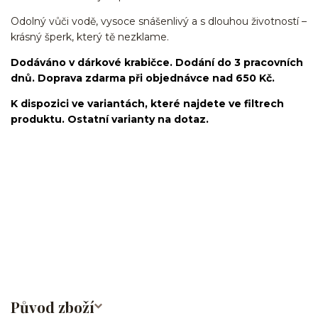
Odolný vůči vodě, vysoce snášenlivý a s dlouhou životností –
krásný šperk, který tě nezklame.
Dodáváno v dárkové krabičce. Dodání do 3 pracovních
dnů. Doprava zdarma při objednávce nad 650 Kč.
K dispozici ve variantách, které najdete ve filtrech
produktu. Ostatní varianty na dotaz.
kroužek/segment/ring/segmentový kroužek/clicker/Do
ucha/pupíkovka//pupek/pupík/helix/lobe/ušní
lalůček/tragus/conch/daith/rook/anti tragus/forward helix/snug/flat/Do
nosu/nostril/septum/bridge/do rtů/lower labret/madonna/angel bites/snake
bites/spides of viper bites/medusa/do pupíku/do pupku/do
bradavky/bradavka/do obočí/chirurgická ocel/316L
Původ zboží