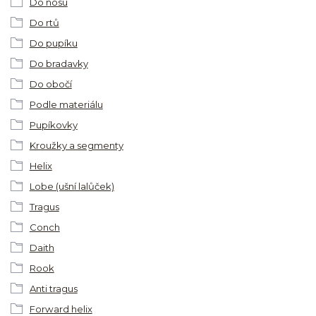
Do nosu
Do rtů
Do pupíku
Do bradavky
Do obočí
Podle materiálu
Pupíkovky
Kroužky a segmenty
Helix
Lobe (ušní lalůček)
Tragus
Conch
Daith
Rook
Anti tragus
Forward helix