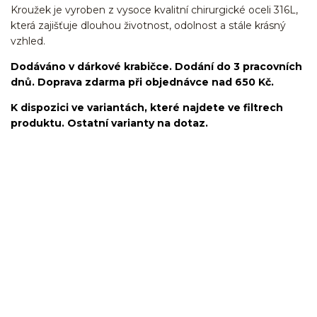
Kroužek je vyroben z vysoce kvalitní chirurgické oceli 316L,
která zajišťuje dlouhou životnost, odolnost a stále krásný
vzhled.
Dodáváno v dárkové krabičce. Dodání do 3 pracovních
dnů. Doprava zdarma při objednávce nad 650 Kč.
K dispozici ve variantách, které najdete ve filtrech
produktu. Ostatní varianty na dotaz.
kroužek/segment/ring/segmentový kroužek/clicker/Do
ucha/pupíkovka//pupek/pupík/helix/lobe/ušní
lalůček/tragus/conch/daith/rook/anti tragus/forward
helix/snug/flat/Do nosu/nostril/septum/bridge/do rtů/lower
labret/madonna/angel bites/snake bites/spides of viper
bites/medusa/do pupíku/do pupku/do bradavky/bradavka/do
obočí/chirurgická ocel/316L