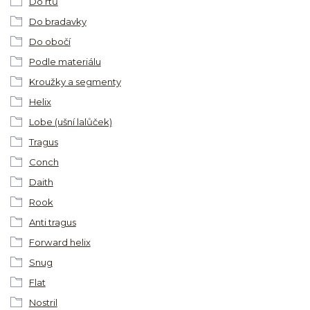
Do rtů
Do bradavky
Do obočí
Podle materiálu
Kroužky a segmenty
Helix
Lobe (ušní lalůček)
Tragus
Conch
Daith
Rook
Anti tragus
Forward helix
Snug
Flat
Nostril