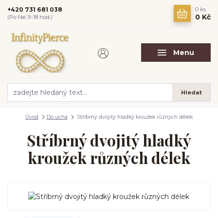
+420 731 681 038
0
ks
0 Kč
(Po-Ne, 9-18 hod.)
Menu
Hledat
Úvod
Do ucha
Stříbrný dvojitý hladký kroužek různých délek
Stříbrný dvojitý hladký
kroužek různých délek