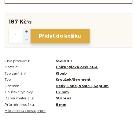
187 Kč
/
ks
Přidat do košíku
Číslo produktu:
SGSH8-1
Materiál:
Chirurgická ocel 316L
Typ zavírání:
Kloub
Typ:
Kroužek/Segment
Umístění:
Helix, Lobe, Nostril, Septum
Tloušťka tyčinky:
1,2 mm
Barva materiálu:
Stříbrná
Průměr kroužku:
8 mm
Hlídat cenu / dostupnost