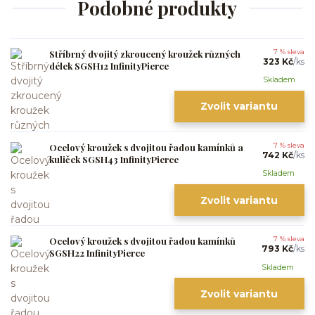
Podobné produkty
Stříbrný dvojitý zkroucený kroužek různých
7 % sleva
323 Kč
/
ks
délek SGSH12 InfinityPierce
Skladem
Zvolit variantu
Ocelový kroužek s dvojitou řadou kamínků a
7 % sleva
742 Kč
/
ks
kuliček SGSH43 InfinityPierce
Skladem
Zvolit variantu
Ocelový kroužek s dvojitou řadou kamínků
7 % sleva
793 Kč
/
ks
SGSH22 InfinityPierce
Skladem
Zvolit variantu