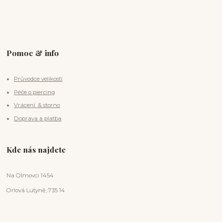
Pomoc & info
Průvodce velikostí
Péče o piercing
Vrácení & storno
Doprava a platba
Kde nás najdete
Na Olmovci 1454
Orlová Lutyně, 735 14