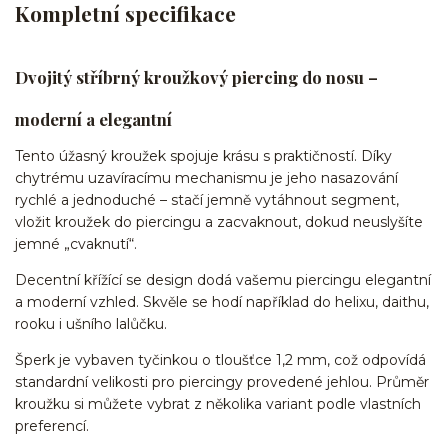
Kompletní specifikace
Dvojitý stříbrný kroužkový piercing do nosu –
moderní a elegantní
Tento úžasný kroužek spojuje krásu s praktičností. Díky
chytrému uzavíracímu mechanismu je jeho nasazování
rychlé a jednoduché – stačí jemně vytáhnout segment,
vložit kroužek do piercingu a zacvaknout, dokud neuslyšíte
jemné „cvaknutí“.
Decentní křížící se design dodá vašemu piercingu elegantní
a moderní vzhled. Skvěle se hodí například do helixu, daithu,
rooku i ušního lalůčku.
Šperk je vybaven tyčinkou o tloušťce 1,2 mm, což odpovídá
standardní velikosti pro piercingy provedené jehlou. Průměr
kroužku si můžete vybrat z několika variant podle vlastních
preferencí.