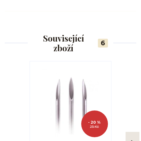
Související
6
zboží
- 20 %
25 Kč