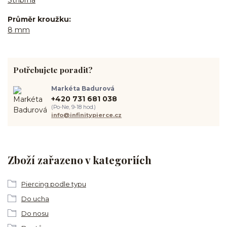
Průměr kroužku
8 mm
Potřebujete poradit?
Markéta Badurová
+420 731 681 038
(Po-Ne, 9-18 hod.)
info@infinitypierce.cz
Zboží zařazeno v kategoriích
Piercing podle typu
Do ucha
Do nosu