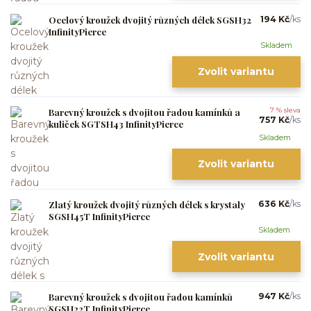
Ocelový kroužek dvojitý různých délek SGSH32
194 Kč
/
ks
InfinityPierce
Skladem
Zvolit variantu
Barevný kroužek s dvojitou řadou kamínků a
7 % sleva
757 Kč
/
ks
kuliček SGTSH43 InfinityPierce
Skladem
Zvolit variantu
Zlatý kroužek dvojitý různých délek s krystaly
636 Kč
/
ks
SGSH45T InfinityPierce
Skladem
Zvolit variantu
Barevný kroužek s dvojitou řadou kamínků
947 Kč
/
ks
SGSH22T InfinityPierce