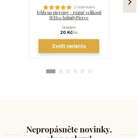
2 hodnocení
Jehla na piercing – různé velikosti
Kanyla
JEH01 InfinityPierce
I
Skladem
20 Kč
/
ks
Zvolit variantu
Zv
Nepropásněte novinky,