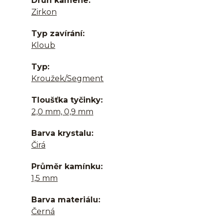
Druh kamene
Zirkon
Typ zavírání
Kloub
Typ
Kroužek/Segment
Tloušťka tyčinky
2,0 mm, 0,9 mm
Barva krystalu
Čirá
Průměr kamínku
1,5 mm
Barva materiálu
Černá