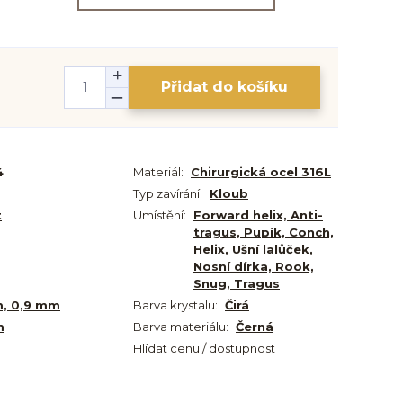
Přidat do košíku
4
Materiál:
Chirurgická ocel 316L
Typ zavírání:
Kloub
t
Umístění:
Forward helix, Anti-
tragus, Pupík, Conch,
Helix, Ušní lalůček,
Nosní dírka, Rook,
Snug, Tragus
, 0,9 mm
Barva krystalu:
Čirá
m
Barva materiálu:
Černá
Hlídat cenu / dostupnost