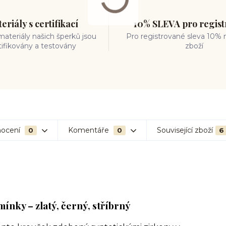
eriály s certifikací
10% SLEVA pro regis
ateriály našich šperků jsou
Pro registrované sleva 10% 
tifikovány a testovány
zboží
ocení
Komentáře
Související zboží
0
0
6
ínky – zlatý, černý, stříbrný