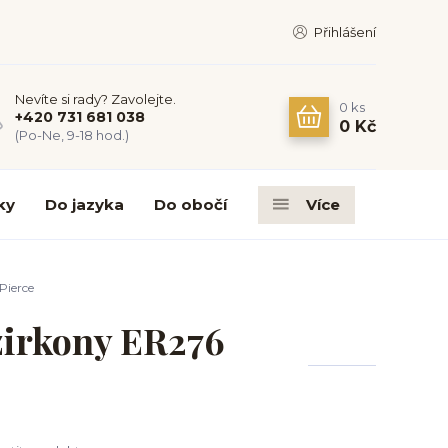
Přihlášení
Nevíte si rady? Zavolejte.
0
ks
+420 731 681 038
0 Kč
(Po-Ne, 9-18 hod.)
ky
Do jazyka
Do obočí
Více
Pierce
 zirkony ER276