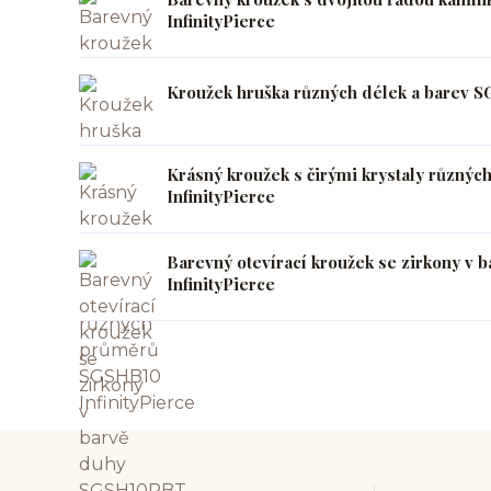
InfinityPierce
Kroužek hruška různých délek a barev S
Krásný kroužek s čirými krystaly různ
InfinityPierce
Barevný otevírací kroužek se zirkony v
InfinityPierce