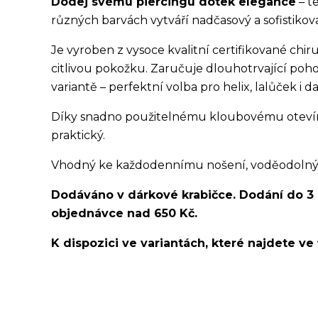
Dodej svému piercingu dotek elegance
– t
různých barvách vytváří nadčasový a sofistikov
Je vyroben z vysoce kvalitní certifikované chirur
citlivou pokožku. Zaručuje dlouhotrvající poh
variantě – perfektní volba pro helix, lalůček i d
Díky snadno použitelnému kloubovému otevírání
praktický.
Vhodný ke každodennímu nošení, voděodolný, v
Dodáváno v dárkové krabičce. Dodání do 3
objednávce nad 650 Kč.
K dispozici ve variantách, které najdete ve 
kroužek/segment/ring/segmentový kroužek/clicker/Do ucha
lalůček/tragus/conch/daith/rook/anti tragus/forward helix/
labret/madonna/angel bites/snake bites/spides of viper 