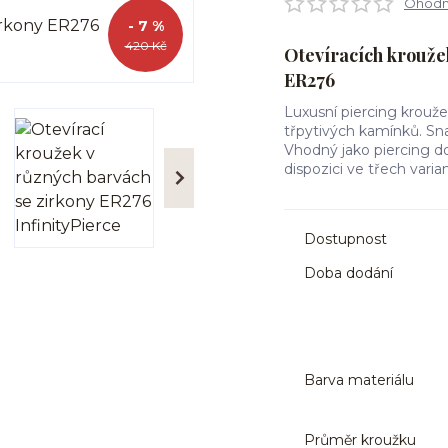
Ohodno
- 7 %
420 Kč
Otevíracích kroužek
ER276
Luxusní piercing kroužek
třpytivých kamínků. Sna
Vhodný jako piercing do 
dispozici ve třech varian
Dostupnost
Doba dodání
Barva materiálu
Průměr kroužku