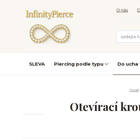
O nás
D
SLEVA
Piercing podle typu
Do ucha
Úvod
Otevírací kro