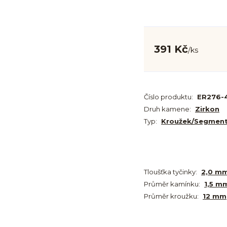
391 Kč
/
ks
Číslo produktu:
ER276-
Druh kamene:
Zirkon
Typ:
Kroužek/Segmen
Tloušťka tyčinky:
2,0 mm
Průměr kamínku:
1,5 m
Průměr kroužku:
12 mm