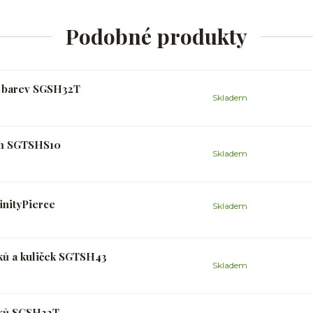
Podobné produkty
a barev SGSH32T
Skladem
 mm SGTSHS10
Skladem
inityPierce
Skladem
ků a kuliček SGTSH43
Skladem
nků SGSH22T