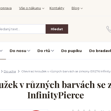
oprava
Vše o nákupu
Kontakty
Blog
Hledat
Do nosu
Do rtů
Do pupíku
Do bradav
Do ucha
Otevírací kroužek v různých barvách se zirkony ER276 Infinity
užek v různých barvách se
InfinityPierce