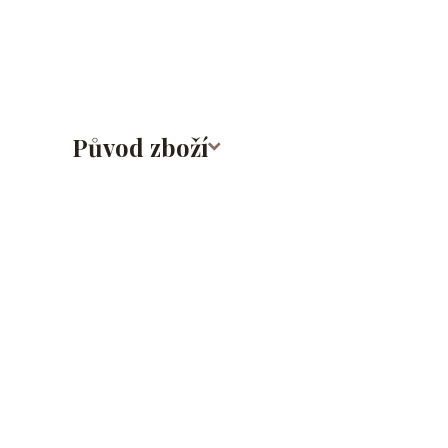
obočí/chirurgická ocel/316L
Původ zboží