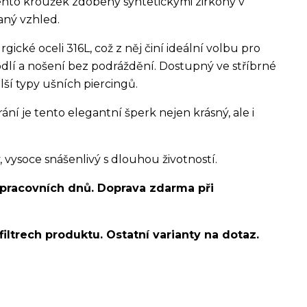
ento kroužek zdobený syntetickými zirkony v
aný vzhled.
gické oceli 316L, což z něj činí ideální volbu pro
odlí a nošení bez podráždění. Dostupný ve stříbrné
alší typy ušních piercingů.
 je tento elegantní šperk nejen krásný, ale i
ysoce snášenlivý s dlouhou životností.
 pracovních dnů. Doprava zdarma při
filtrech produktu. Ostatní varianty na dotaz.
/pupíkovka//pupek/pupík/helix/lobe/ušní
snug/flat/Do nosu/nostril/septum/bridge/do rtů/lower
bites/medusa/do pupíku/do pupku/do bradavky/bradavka/do