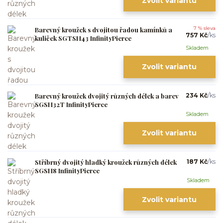
Zvolit variantu
Barevný kroužek s dvojitou řadou kamínků a
7 % sleva
757 Kč
/
ks
kuliček SGTSH43 InfinityPierce
Skladem
Zvolit variantu
Barevný kroužek dvojitý různých délek a barev
234 Kč
/
ks
SGSH32T InfinityPierce
Skladem
Zvolit variantu
Stříbrný dvojitý hladký kroužek různých délek
187 Kč
/
ks
SGSH8 InfinityPierce
Skladem
Zvolit variantu