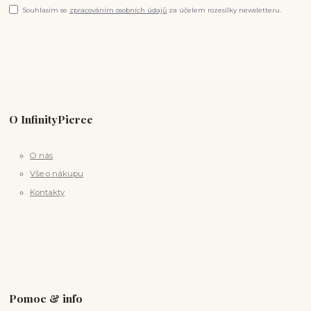
Souhlasím se
zpracováním osobních údajů
za účelem rozesílky newsletteru.
O InfinityPierce
O nás
Vše o nákupu
Kontakty
Pomoc & info