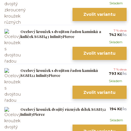
Skladem
Zvolit variantu
Ocelový kroužek s dvojitou řadou kamínků a
7 % sleva
742 Kč
/
ks
kuliček SGSH43 InfinityPierce
Skladem
Zvolit variantu
Ocelový kroužek s dvojitou řadou kamínků
7 % sleva
793 Kč
/
ks
SGSH22 InfinityPierce
Skladem
Zvolit variantu
Ocelový kroužek dvojitý různých délek SGSH32
194 Kč
/
ks
InfinityPierce
Skladem