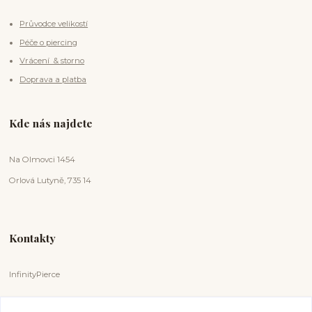
Průvodce velikostí
Péče o piercing
Vrácení & storno
Doprava a platba
Kde nás najdete
Na Olmovci 1454
Orlová Lutyně, 735 14
Kontakty
InfinityPierce
Markéta Badurová