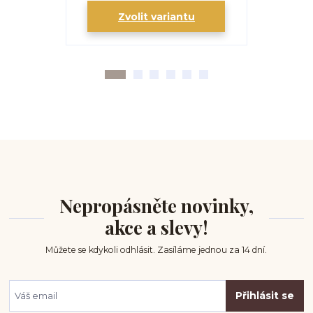
Zvolit variantu
Zv
Nepropásněte novinky,
akce a slevy!
Můžete se kdykoli odhlásit. Zasíláme jednou za 14 dní.
Přihlásit se