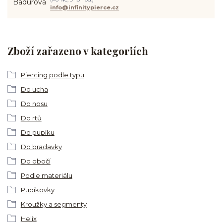
info@infinitypierce.cz
Zboží zařazeno v kategoriích
Piercing podle typu
Do ucha
Do nosu
Do rtů
Do pupíku
Do bradavky
Do obočí
Podle materiálu
Pupíkovky
Kroužky a segmenty
Helix