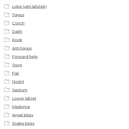
Lobe (ušní lalůček)
Tragus
Conch
Daith
Rook
Anti tragus
Forward helix
Snug
Flat
Nostril
Septum
Lower labret
Madonna
Angel bites
Snake bites