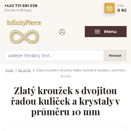
+420 731 681 038
0
ks
0 Kč
(Po-Ne, 9-18 hod.)
Menu
Hledat
Úvod
Do ucha
Zlatý kroužek s dvojitou řadou kuliček a krystaly v průměru
10 mm
Zlatý kroužek s dvojitou
řadou kuliček a krystaly v
průměru 10 mm