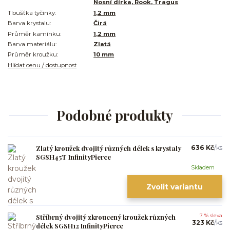
Nosní dírka, Rook, Tragus
Tloušťka tyčinky:
1,2 mm
Barva krystalu:
Čirá
Průměr kamínku:
1,2 mm
Barva materiálu:
Zlatá
Průměr kroužku:
10 mm
Hlídat cenu / dostupnost
Podobné produkty
Zlatý kroužek dvojitý různých délek s krystaly
636 Kč
/
ks
SGSH45T InfinityPierce
Skladem
Zvolit variantu
Stříbrný dvojitý zkroucený kroužek různých
7 % sleva
323 Kč
/
ks
délek SGSH12 InfinityPierce