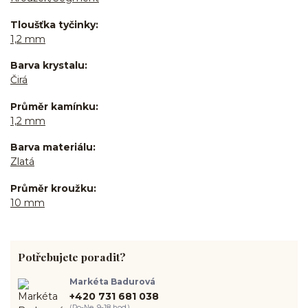
Tloušťka tyčinky
1,2 mm
Barva krystalu
Čirá
Průměr kamínku
1,2 mm
Barva materiálu
Zlatá
Průměr kroužku
10 mm
Potřebujete poradit?
Markéta Badurová
+420 731 681 038
(Po-Ne, 9-18 hod.)