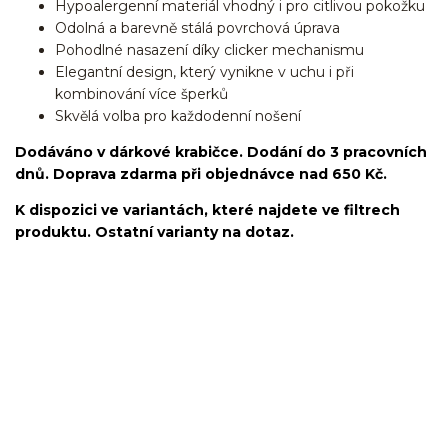
Hypoalergenní materiál vhodný i pro citlivou pokožku
Odolná a barevně stálá povrchová úprava
Pohodlné nasazení díky clicker mechanismu
Elegantní design, který vynikne v uchu i při
kombinování více šperků
Skvělá volba pro každodenní nošení
Dodáváno v dárkové krabičce. Dodání do 3 pracovních
dnů. Doprava zdarma při objednávce nad 650 Kč.
K dispozici ve variantách, které najdete ve filtrech
produktu. Ostatní varianty na dotaz.
kroužek/segment/ring/segmentový kroužek/clicker/Do
ucha/pupíkovka//pupek/pupík/helix/lobe/ušní
lalůček/tragus/conch/daith/rook/anti tragus/forward
helix/snug/flat/Do nosu/nostril/septum/bridge/do rtů/lower
labret/madonna/angel bites/snake bites/spides of viper
bites/medusa/do pupíku/do pupku/do bradavky/bradavka/do
obočí/chirurgická ocel/316L