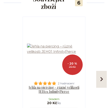
6
zboží
- 20 %
25 Kč
2 hodnocení
Jehla na piercing – různé velikosti
Kanyla
JEH01 InfinityPierce
I
Skladem
20 Kč
/
ks