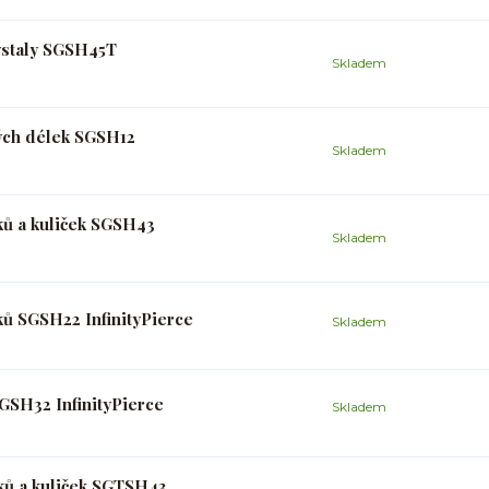
rystaly SGSH45T
Skladem
ných délek SGSH12
Skladem
ků a kuliček SGSH43
Skladem
ků SGSH22 InfinityPierce
Skladem
GSH32 InfinityPierce
Skladem
ků a kuliček SGTSH43