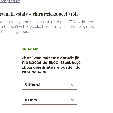
tit produkt
irými krystaly – chirurgická ocel 316L
obící dvojitý kroužek z chirurgické oceli 316L, zdobený
a řadou čirých krystalů. Perfektní volba pro helix, rook,
lalůček.
celý popis
Skladem
Zboží Vám můžeme doručit již
11.08.2026 do 15:00. Stačí, když
zboží objednáte nejpozději do
zítra do 14:00