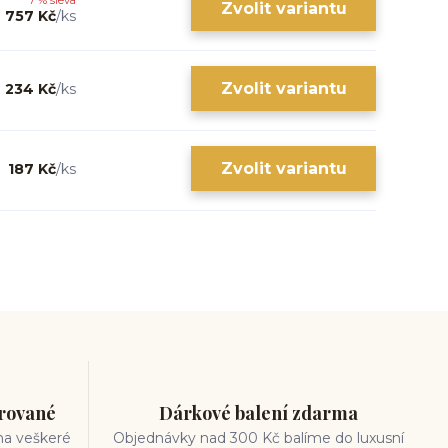
7 % sleva
Zvolit variantu
757 Kč
/
ks
Zvolit variantu
234 Kč
/
ks
Zvolit variantu
187 Kč
/
ks
trované
Dárkové balení zdarma
na veškeré
Objednávky nad 300 Kč balíme do luxusní