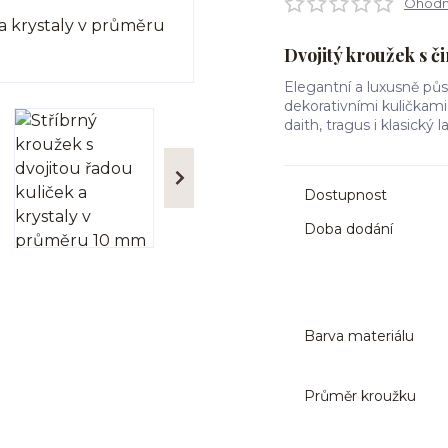
Ohodno
Dvojitý kroužek s č
Elegantní a luxusně půs
dekorativními kuličkami 
daith, tragus i klasický 
Dostupnost
Doba dodání
Barva materiálu
Průměr kroužku