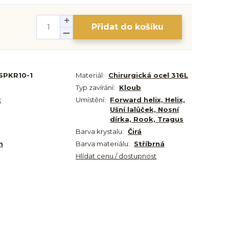
Přidat do košíku
SPKR10-1
Materiál:
Chirurgická ocel 316L
Typ zavírání:
Kloub
t
Umístění:
Forward helix, Helix,
Ušní lalůček, Nosní
dírka, Rook, Tragus
Barva krystalu:
Čirá
m
Barva materiálu:
Stříbrná
Hlídat cenu / dostupnost