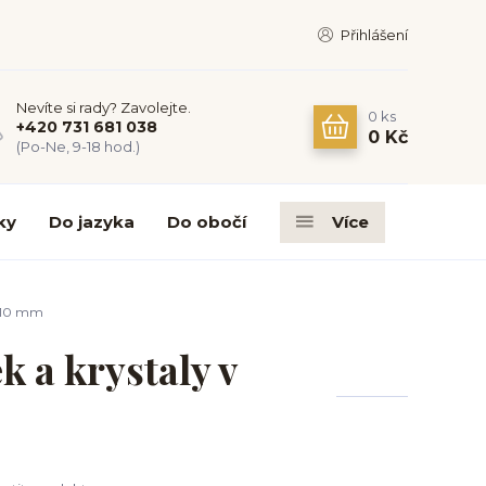
Přihlášení
Nevíte si rady? Zavolejte.
0
ks
+420 731 681 038
0 Kč
(Po-Ne, 9-18 hod.)
ky
Do jazyka
Do obočí
Více
u 10 mm
k a krystaly v