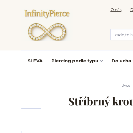
O nás
D
SLEVA
Piercing podle typu
Do ucha
Úvod
Stříbrný krou