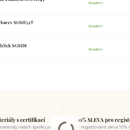
Skladem
a barev SGSH32T
Skladem
h délek SGSH8
Skladem
eriály s certifikací
10% SLEVA pro regis
ateriály našich šperků jsou
Pro registrované sleva 10% 