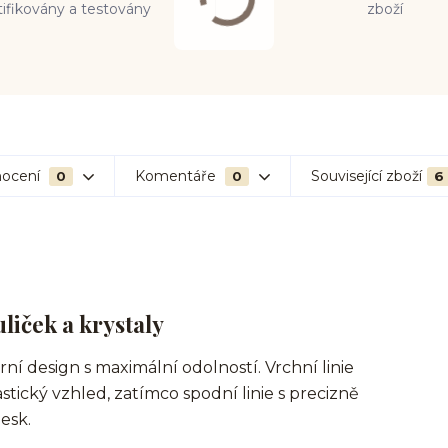
tifikovány a testovány
zboží
ocení
Komentáře
Související zboží
0
0
6
liček a krystaly
í design s maximální odolností. Vrchní linie
ický vzhled, zatímco spodní linie s precizně
esk.