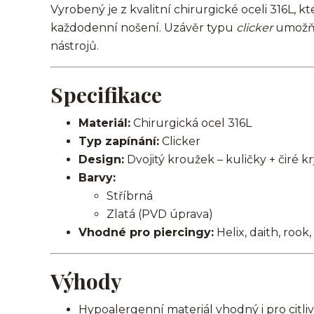
Vyrobený je z kvalitní chirurgické oceli 316L, k
každodenní nošení. Uzávěr typu
clicker
umožňu
nástrojů.
Specifikace
Materiál:
Chirurgická ocel 316L
Typ zapínání:
Clicker
Design:
Dvojitý kroužek – kuličky + čiré kr
Barvy:
Stříbrná
Zlatá (PVD úprava)
Vhodné pro piercingy:
Helix, daith, rook
Výhody
Hypoalergenní materiál vhodný i pro citl