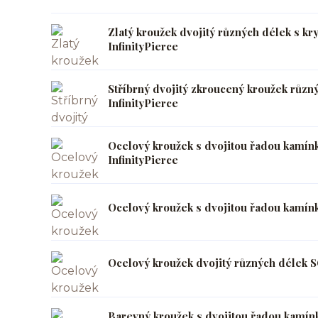
Zlatý kroužek dvojitý různých délek s k
InfinityPierce
Stříbrný dvojitý zkroucený kroužek růz
InfinityPierce
Ocelový kroužek s dvojitou řadou kamín
InfinityPierce
Ocelový kroužek s dvojitou řadou kamín
Ocelový kroužek dvojitý různých délek S
Barevný kroužek s dvojitou řadou kamín