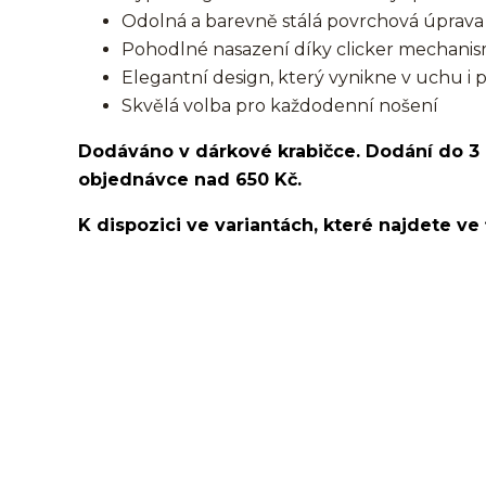
Odolná a barevně stálá povrchová úprava
Pohodlné nasazení díky clicker mechani
Elegantní design, který vynikne v uchu i 
Skvělá volba pro každodenní nošení
Dodáváno v dárkové krabičce. Dodání do 3
objednávce nad 650 Kč.
K dispozici ve variantách, které najdete ve 
kroužek/segment/ring/segmentový kroužek/clicker/D
lalůček/tragus/conch/daith/rook/anti tragus/forwar
rtů/lower labret/madonna/angel bites/snake bites/
bradavky/bradavka/do obočí/chirurgická ocel/316L