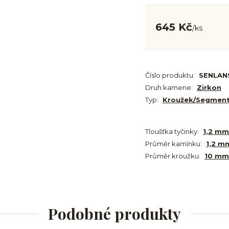
645 Kč
/
ks
Číslo produktu:
SENLAN
Druh kamene:
Zirkon
Typ:
Kroužek/Segmen
Tloušťka tyčinky:
1,2 mm
Průměr kamínku:
1,2 m
Průměr kroužku:
10 mm
Podobné produkty