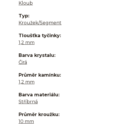
Kloub
Typ
Kroužek/Segment
Tloušťka tyčinky
1,2 mm
Barva krystalu
Čirá
Průměr kamínku
1,2 mm
Barva materiálu
Stříbrná
Průměr kroužku
10 mm