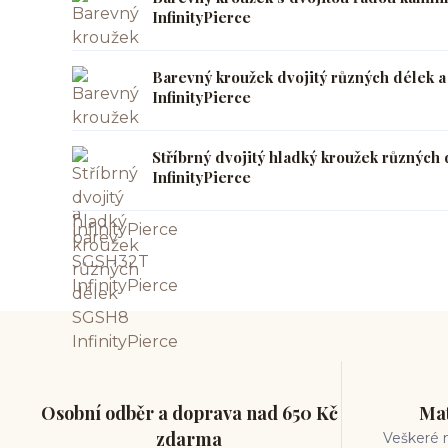
InfinityPierce
Barevný kroužek dvojitý různých délek 
InfinityPierce
Stříbrný dvojitý hladký kroužek různýc
InfinityPierce
Osobní odběr a doprava nad 650 Kč
Mat
zdarma
Veškeré m