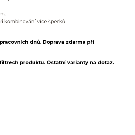
smu
při kombinování více šperků
 pracovních dnů. Doprava zdarma při
filtrech produktu. Ostatní varianty na dotaz.
o ucha/pupíkovka//pupek/pupík/helix/lobe/ušní
d helix/snug/flat/Do nosu/nostril/septum/bridge/do
spides of viper bites/medusa/do pupíku/do pupku/do