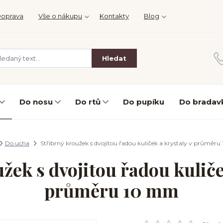
oprava
Vše o nákupu
Kontakty
Blog
Hledat
Do nosu
Do rtů
Do pupíku
Do bradav
Do ucha
Stříbrný kroužek s dvojitou řadou kuliček a krystaly v průměr
žek s dvojitou řadou kuliče
průměru 10 mm