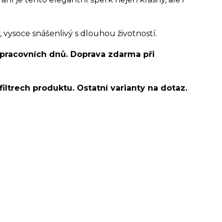
ysoce snášenlivý s dlouhou životností.
 pracovních dnů. Doprava zdarma při
filtrech produktu. Ostatní varianty na dotaz.
o ucha/pupíkovka//pupek/pupík/helix/lobe/ušní
d helix/snug/flat/Do nosu/nostril/septum/bridge/do
spides of viper bites/medusa/do pupíku/do pupku/do