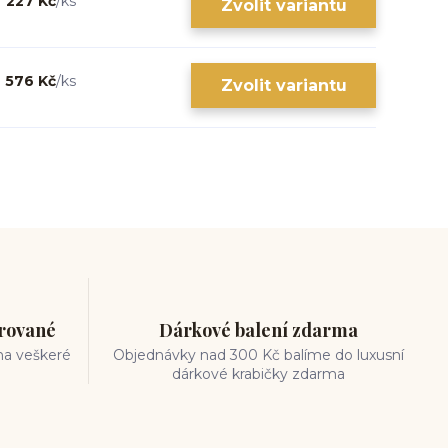
227 Kč
/
ks
Zvolit variantu
576 Kč
/
ks
Zvolit variantu
trované
Dárkové balení zdarma
na veškeré
Objednávky nad 300 Kč balíme do luxusní
dárkové krabičky zdarma