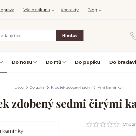
oprava
Vše o nákupu
Kontakty
Blog
Hledat
Do nosu
Do rtů
Do pupíku
Do bradav
Úvod
Do ucha
Kroužek zdobený sedmi čirými kamínky
ek zdobený sedmi čirými k
Ohodno