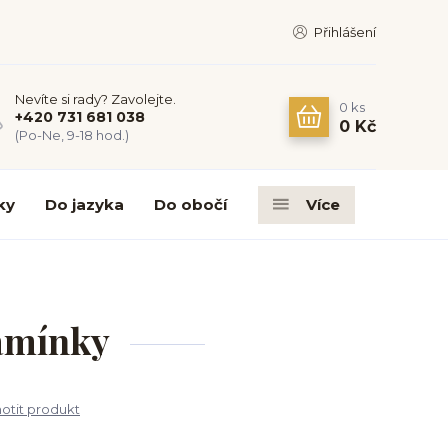
Přihlášení
Nevíte si rady? Zavolejte.
0
ks
+420 731 681 038
0 Kč
(Po-Ne, 9-18 hod.)
ky
Do jazyka
Do obočí
Více
amínky
tit produkt