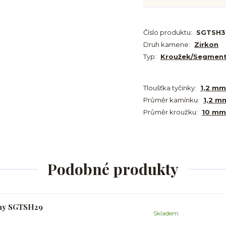
Číslo produktu:
SGTSH3
Druh kamene:
Zirkon
Typ:
Kroužek/Segmen
Tloušťka tyčinky:
1,2 mm
Průměr kamínku:
1,2 m
Průměr kroužku:
10 mm
Podobné produkty
ony SGTSH29
Skladem