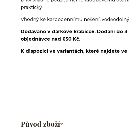
praktický.
Vhodný ke každodennímu nošení, voděodolný, v
Dodáváno v dárkové krabičce. Dodání do 3
objednávce nad 650 Kč.
K dispozici ve variantách, které najdete ve 
kroužek/segment/ring/segmentový kroužek/clicker/D
lalůček/tragus/conch/daith/rook/anti tragus/forwar
rtů/lower labret/madonna/angel bites/snake bites/
bradavky/bradavka/do obočí/chirurgická ocel/316L
Původ zboží