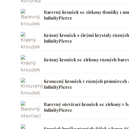
Barevný kroužek se zirkony tloušťky 1
InfinityPierce
Krásný kroužek s čirými krystaly různ
InfinityPierce
Krásný kroužek se zirkony různých bare
Kroucený kroužek v různých průměrech 
InfinityPierce
Barevný otevírací kroužek se zirkony v
InfinityPierce
Kroužek hruška různých délek a barev S