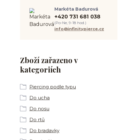
Markéta Badurová
+420 731 681 038
(Po-Ne, 9-18 hod.)
info@infinitypierce.cz
Zboží zařazeno v
kategoriích
Piercing podle typu
Do ucha
Do nosu
Do rtů
Do bradavky