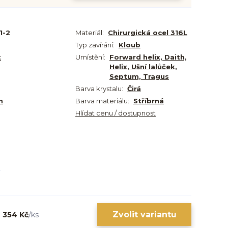
1-2
Materiál:
Chirurgická ocel 316L
Typ zavírání:
Kloub
t
Umístění:
Forward helix, Daith,
Helix, Ušní lalůček,
Septum, Tragus
Barva krystalu:
Čirá
m
Barva materiálu:
Stříbrná
Hlídat cenu / dostupnost
Zvolit variantu
354 Kč
/
ks