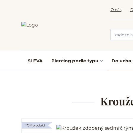
O nás
D
SLEVA
Piercing podle typu
Do ucha
Krouž
TOP produkt