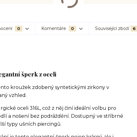
ocení
Komentáře
Související zboží
0
0
6
legantní šperk z oceli
ento kroužek zdobený syntetickými zirkony v
aný vzhled.
gické oceli 316L, což z něj činí ideální volbu pro
odlí a nošení bez podráždění. Dostupný ve stříbrné
alší typy ušních piercingů.
 je tento elegantní šperk nejen krásný, ale i