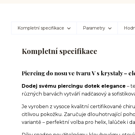
Kompletní specifikace
Parametry
Hodn
Kompletní specifikace
Piercing do nosu ve tvaru V s krystaly – e
Dodej svému piercingu dotek elegance
– t
různých barvách vytváří nadčasový a sofistikov
Je vyroben z vysoce kvalitní certifikované chirur
citlivou pokožku. Zaručuje dlouhotrvající poh
variantě – perfektní volba pro helix, lalůček i d
Díky snadno použitelnému kloubovému otevírání