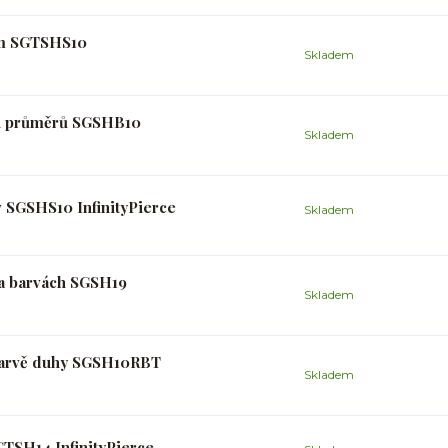
 mm SGTSHS10
Skladem
ých průměrů SGSHB10
Skladem
v SGSHS10 InfinityPierce
Skladem
a barvách SGSH19
Skladem
 barvě duhy SGSH10RBT
Skladem
GTSH14 InfinityPierce