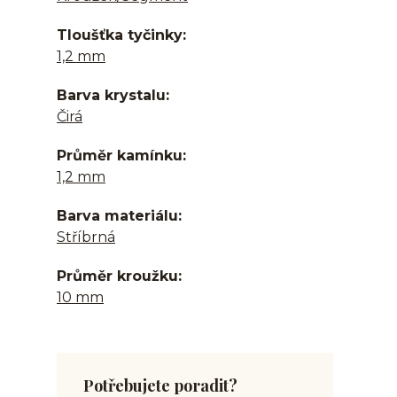
Tloušťka tyčinky
1,2 mm
Barva krystalu
Čirá
Průměr kamínku
1,2 mm
Barva materiálu
Stříbrná
Průměr kroužku
10 mm
Potřebujete poradit?