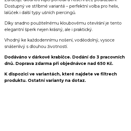
Dostupný ve stříbrné variantě – perfektní volba pro helix,
lalůček i další typy ušních piercingů.
Díky snadno použitelnému kloubovému otevírání je tento
elegantní šperk nejen krásný, ale i praktický.
Vhodný ke každodennímu nošení, voděodolný, vysoce
snášenlivý s dlouhou životností.
Dodáváno v dárkové krabičce. Dodání do 3 pracovních
dnů. Doprava zdarma při objednávce nad 650 Kč.
K dispozici ve variantách, které najdete ve filtrech
produktu. Ostatní varianty na dotaz.
kroužek/segment/ring/segmentový kroužek/clicker/Do
ucha/pupíkovka//pupek/pupík/helix/lobe/ušní
lalůček/tragus/conch/daith/rook/anti tragus/forward
helix/snug/flat/Do nosu/nostril/septum/bridge/do rtů/lower
labret/madonna/angel bites/snake bites/spides of viper
bites/medusa/do pupíku/do pupku/do bradavky/bradavka/do