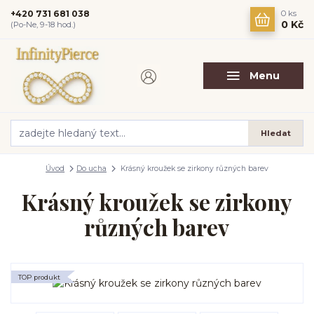
+420 731 681 038
0
ks
0 Kč
(Po-Ne, 9-18 hod.)
Menu
Hledat
Úvod
Do ucha
Krásný kroužek se zirkony různých barev
Krásný kroužek se zirkony
různých barev
TOP produkt