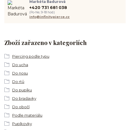
Markéta Badurová
+420 731 681 038
(Po-Ne, 9-18 hod.)
info@infinitypierce.cz
Zboží zařazeno v kategoriích
Piercing podle typu
Do ucha
Do nosu
Do rtů
Do pupíku
Do bradavky
Do obočí
Podle materiálu
Pupíkovky