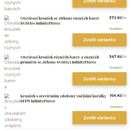
Zvolit variantu
Otevírací kroužek se zirkony různých barev
372 Kč
/
ks
SGSH10 InfinityPierce
Skladem
Zvolit variantu
Otevírací kroužek různých barev a různých
347 Kč
/
ks
průměrů se zirkony SGSH25 InfinityPierce
Skladem
Zvolit variantu
Kroužek s otevíráním zdobený vnějšími korálky
104 Kč
/
ks
SEPN InfinityPierce
Skladem
Zvolit variantu