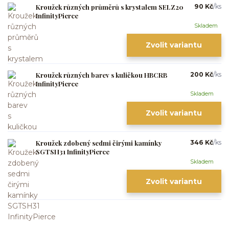
Kroužek různých průměrů s krystalem SELZ20
90 Kč
/
ks
InfinityPierce
Skladem
Zvolit variantu
Kroužek různých barev s kuličkou HBCRB
200 Kč
/
ks
InfinityPierce
Skladem
Zvolit variantu
Kroužek zdobený sedmi čirými kamínky
346 Kč
/
ks
SGTSH31 InfinityPierce
Skladem
Zvolit variantu