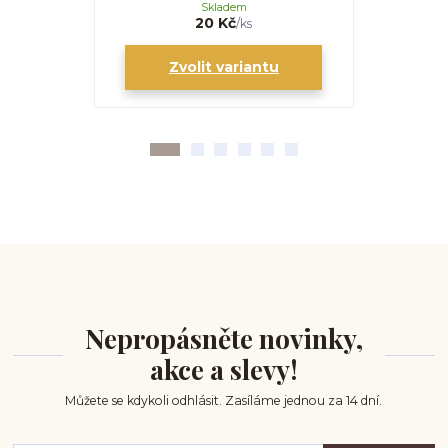
Skladem
20 Kč
/
ks
Zvolit variantu
Zv
Nepropásněte novinky,
akce a slevy!
Můžete se kdykoli odhlásit. Zasíláme jednou za 14 dní.