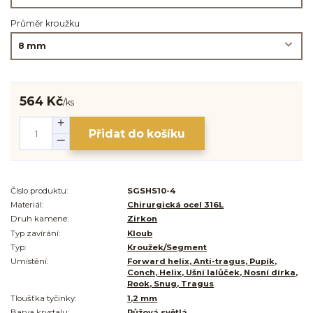
Průměr kroužku
564 Kč
/
ks
Přidat do košíku
Číslo produktu:
SGSHS10-4
Materiál:
Chirurgická ocel 316L
Druh kamene:
Zirkon
Typ zavírání:
Kloub
Typ:
Kroužek/Segment
Umístění:
Forward helix, Anti-tragus, Pupík,
Conch, Helix, Ušní lalůček, Nosní dírka,
Rook, Snug, Tragus
Tloušťka tyčinky:
1,2 mm
Barva krystalu:
Růžová světlá