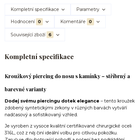
Kompletní specifikace
Parametry
Hodnocení
0
Komentáře
0
Související zboží
6
Kompletní specifikace
Kroužkový piercing do nosu s kamínky – stříbrný a
barevné varianty
Dodej svému piercingu dotek elegance
– tento kroužek
zdobený syntetickými zirkony v různých barvách vytváří
nadčasový a sofistikovaný vzhled.
Je vyroben z vysoce kvalitní certifikované chirurgické oceli
316L, což z něj činí ideální volbu pro citlivou pokožku.
Zaručuje dlouhotrvající pohodlí a nošení bez podráždění.