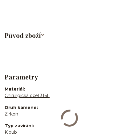
obočí/chirurgická ocel/316L
Původ zboží
Parametry
Materiál
Chirurgická ocel 316L
Druh kamene
Zirkon
Typ zavírání
Kloub