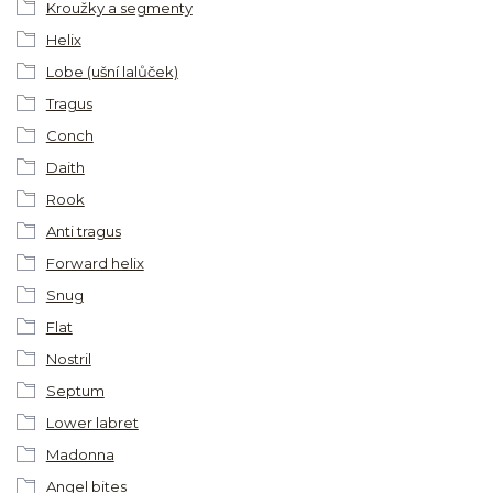
Kroužky a segmenty
Helix
Lobe (ušní lalůček)
Tragus
Conch
Daith
Rook
Anti tragus
Forward helix
Snug
Flat
Nostril
Septum
Lower labret
Madonna
Angel bites