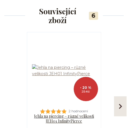
Související
6
zboží
- 20 %
25 Kč
2 hodnocení
Jehla na piercing – různé velikosti
Kanyla
JEH01 InfinityPierce
I