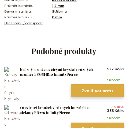
Průměr kamínku:
1,2 mm
Barva materiálu:
Stříbrná
Průměr kroužku:
8 mm
Hlídat cenu / dostupnost
Podobné produkty
Krásný kroužek s čirými krystaly různých
522 Kč
/
ks
průměrů SGSHB10 InfinityPierce
Skladem
Zvolit variantu
Otevírací kroužek v různých barvách se
7 % sleva
335 Kč
/
ks
zirkony ER276 InfinityPierce
Skladem