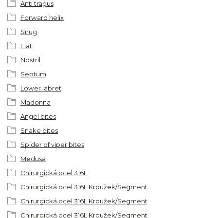
Anti tragus
Forward helix
Snug
Flat
Nostril
Septum
Lower labret
Madonna
Angel bites
Snake bites
Spider of viper bites
Medusa
Chirurgická ocel 316L
Chirurgická ocel 316L Kroužek/Segment
Chirurgická ocel 316L Kroužek/Segment
Chirurgická ocel 316L Kroužek/Segment