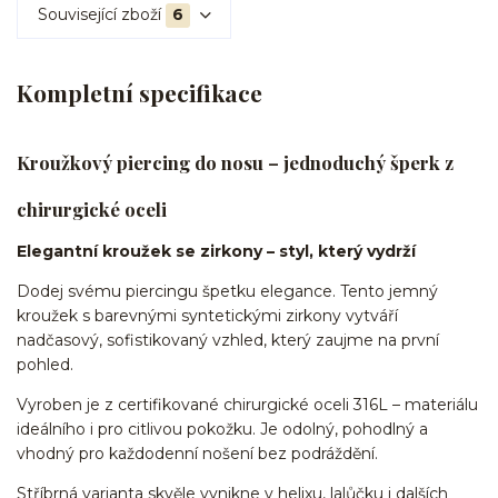
Související zboží
6
Kompletní specifikace
Kroužkový piercing do nosu – jednoduchý šperk z
chirurgické oceli
Elegantní kroužek se zirkony – styl, který vydrží
Dodej svému piercingu špetku elegance. Tento jemný
kroužek s barevnými syntetickými zirkony vytváří
nadčasový, sofistikovaný vzhled, který zaujme na první
pohled.
Vyroben je z certifikované chirurgické oceli 316L – materiálu
ideálního i pro citlivou pokožku. Je odolný, pohodlný a
vhodný pro každodenní nošení bez podráždění.
Stříbrná varianta skvěle vynikne v helixu, lalůčku i dalších