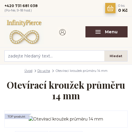
+420 731 681 038
0
ks
0 Kč
(Po-Ne, 9-18 hod.)
Menu
Hledat
Úvod
Do ucha
Otevírací kroužek průměru 14 mm
Otevírací kroužek průměru
14 mm
TOP produkt