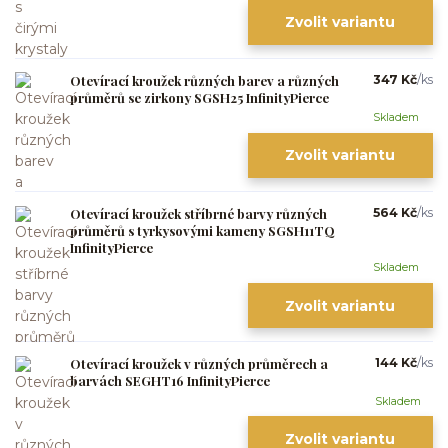
Zvolit variantu
Otevírací kroužek různých barev a různých
347 Kč
/
ks
průměrů se zirkony SGSH25 InfinityPierce
Skladem
Zvolit variantu
Otevírací kroužek stříbrné barvy různých
564 Kč
/
ks
průměrů s tyrkysovými kameny SGSH11TQ
InfinityPierce
Skladem
Zvolit variantu
Otevírací kroužek v různých průměrech a
144 Kč
/
ks
barvách SEGHT16 InfinityPierce
Skladem
Zvolit variantu