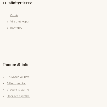
O InfinityPierce
O nás
Vše o nákupu
Kontakty
Pomoc & info
Průvodce velikostí
Péče o piercing
Vrácení & storno
Doprava a platba