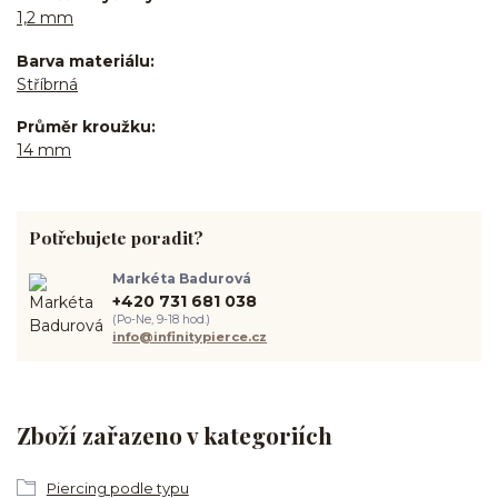
1,2 mm
Barva materiálu
Stříbrná
Průměr kroužku
14 mm
Potřebujete poradit?
Markéta Badurová
+420 731 681 038
(Po-Ne, 9-18 hod.)
info@infinitypierce.cz
Zboží zařazeno v kategoriích
Piercing podle typu