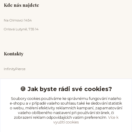
Kde nás najdete
Na Olmovci 1454
Orlová Lutyně, 735 14
Kontakty
InfinityPierce
Markéta Badurová
+420 731 681 038
🍪 Jak byste rádi své cookies?
(Po-Ne, 9-18 hod.)
Soubory cookies používáme ke správnému fungování našeho
e-shopu a v případě vašeho souhlasu také ke sledování statistik
info@infinitypierce.cz
o webu, měření efektivity reklamních kampaní, zapamatování
vašeho oblíbeného nastavení při používání stránek, či
zobrazení reklam odpovídajících vašim preferencím.
Více k
využití cookies