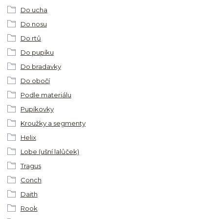
Do ucha
Do nosu
Do rtů
Do pupíku
Do bradavky
Do obočí
Podle materiálu
Pupíkovky
Kroužky a segmenty
Helix
Lobe (ušní lalůček)
Tragus
Conch
Daith
Rook