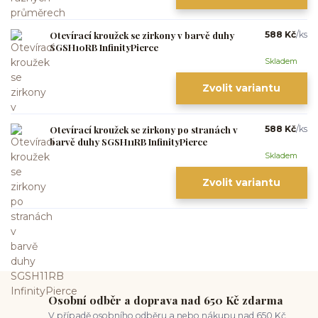
Otevírací kroužek se zirkony v barvě duhy
588 Kč
/
ks
SGSH10RB InfinityPierce
Skladem
Zvolit variantu
Otevírací kroužek se zirkony po stranách v
588 Kč
/
ks
barvě duhy SGSH11RB InfinityPierce
Skladem
Zvolit variantu
Osobní odběr a doprava nad 650 Kč zdarma
V případě osobního odběru a nebo nákupu nad 650 Kč