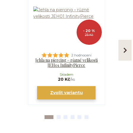
- 20 %
25 Kč
2 hodnocení
Jehla na piercing – různé velikosti
Kanyla
JEH01 InfinityPierce
I
Skladem
20 Kč
/
ks
Zvolit variantu
Zv