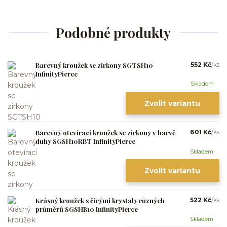
Podobné produkty
Barevný kroužek se zirkony SGTSH10
552 Kč
/
ks
InfinityPierce
Skladem
Zvolit variantu
Barevný otevírací kroužek se zirkony v barvě
601 Kč
/
ks
duhy SGSH10RBT InfinityPierce
Skladem
Zvolit variantu
Krásný kroužek s čirými krystaly různých
522 Kč
/
ks
průměrů SGSHB10 InfinityPierce
Skladem