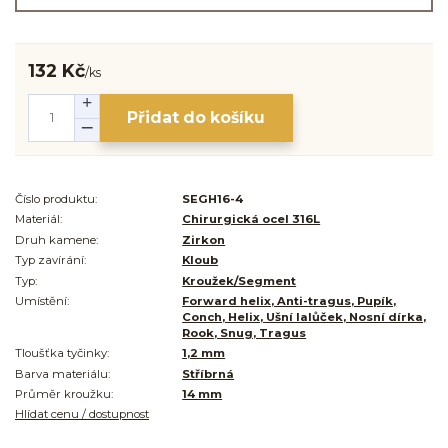
132 Kč
/
ks
Přidat do košíku
Číslo produktu:
SEGH16-4
Materiál:
Chirurgická ocel 316L
Druh kamene:
Zirkon
Typ zavírání:
Kloub
Typ:
Kroužek/Segment
Umístění:
Forward helix, Anti-tragus, Pupík,
Conch, Helix, Ušní lalůček, Nosní dírka,
Rook, Snug, Tragus
Tloušťka tyčinky:
1,2 mm
Barva materiálu:
Stříbrná
Průměr kroužku:
14 mm
Hlídat cenu / dostupnost