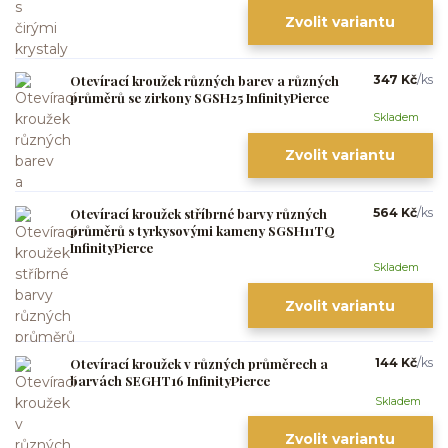
Zvolit variantu
Otevírací kroužek různých barev a různých
347 Kč
/
ks
průměrů se zirkony SGSH25 InfinityPierce
Skladem
Zvolit variantu
Otevírací kroužek stříbrné barvy různých
564 Kč
/
ks
průměrů s tyrkysovými kameny SGSH11TQ
InfinityPierce
Skladem
Zvolit variantu
Otevírací kroužek v různých průměrech a
144 Kč
/
ks
barvách SEGHT16 InfinityPierce
Skladem
Zvolit variantu