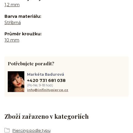
1,2 mm
Barva materiálu
Stříbrná
Průměr kroužku
10 mm
Potřebujete poradit?
Markéta Badurová
+420 731 681 038
(Po-Ne, 9-18 hod.)
info@infinitypierce.cz
Zboží zařazeno v kategoriích
Piercing podle typu