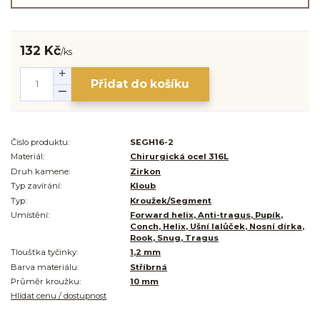
132 Kč
/
ks
Přidat do košíku
Číslo produktu:
SEGH16-2
Materiál:
Chirurgická ocel 316L
Druh kamene:
Zirkon
Typ zavírání:
Kloub
Typ:
Kroužek/Segment
Umístění:
Forward helix, Anti-tragus, Pupík,
Conch, Helix, Ušní lalůček, Nosní dírka,
Rook, Snug, Tragus
Tloušťka tyčinky:
1,2 mm
Barva materiálu:
Stříbrná
Průměr kroužku:
10 mm
Hlídat cenu / dostupnost