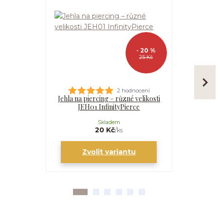
- 20 %
25 Kč
2 hodnocení
Jehla na piercing – různé velikosti
Kanyla
JEH01 InfinityPierce
I
Skladem
20 Kč
/
ks
Zvolit variantu
Zv