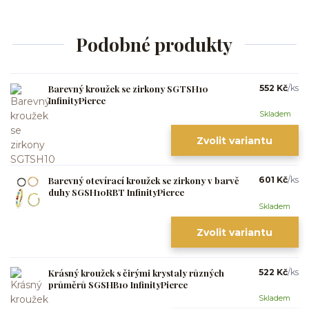
Podobné produkty
Barevný kroužek se zirkony SGTSH10
552 Kč
/
ks
InfinityPierce
Skladem
Zvolit variantu
Barevný otevírací kroužek se zirkony v barvě
601 Kč
/
ks
duhy SGSH10RBT InfinityPierce
Skladem
Zvolit variantu
Krásný kroužek s čirými krystaly různých
522 Kč
/
ks
průměrů SGSHB10 InfinityPierce
Skladem