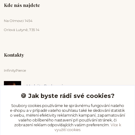
Kde nás najdete
Na Olmovci 1454
Orlová Lutyně, 735 14
Kontakty
InfinityPierce
Markéta Badurová
+420 731 681 038
🍪 Jak byste rádi své cookies?
(Po-Ne, 9-18 hod.)
Soubory cookies používáme ke správnému fungování našeho
e-shopu a v případě vašeho souhlasu také ke sledování statistik
info@infinitypierce.cz
o webu, měření efektivity reklamních kampaní, zapamatování
vašeho oblíbeného nastavení při používání stránek, či
zobrazení reklam odpovídajících vašim preferencím.
Více k
využití cookies