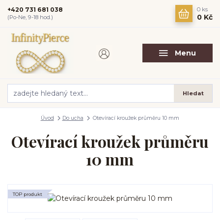
+420 731 681 038
0
ks
0 Kč
(Po-Ne, 9-18 hod.)
Menu
Hledat
Úvod
Do ucha
Otevírací kroužek průměru 10 mm
Otevírací kroužek průměru
10 mm
TOP produkt