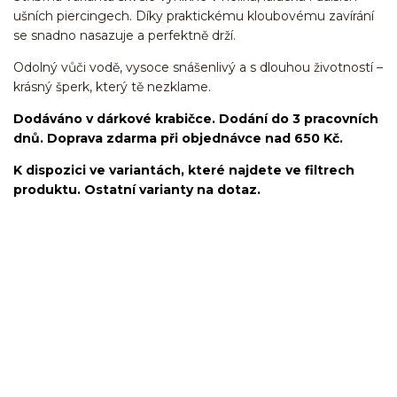
ušních piercingech. Díky praktickému kloubovému zavírání
se snadno nasazuje a perfektně drží.
Odolný vůči vodě, vysoce snášenlivý a s dlouhou životností –
krásný šperk, který tě nezklame.
Dodáváno v dárkové krabičce. Dodání do 3 pracovních
dnů. Doprava zdarma při objednávce nad 650 Kč.
K dispozici ve variantách, které najdete ve filtrech
produktu. Ostatní varianty na dotaz.
kroužek/segment/ring/segmentový kroužek/clicker/Do
ucha/pupíkovka//pupek/pupík/helix/lobe/ušní
lalůček/tragus/conch/daith/rook/anti tragus/forward helix/snug/flat/Do
nosu/nostril/septum/bridge/do rtů/lower labret/madonna/angel bites/snake
bites/spides of viper bites/medusa/do pupíku/do pupku/do
bradavky/bradavka/do obočí/chirurgická ocel/316L