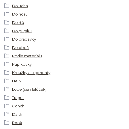
Do ucha
Do nosu
Do rtů
Do pupíku
Do bradavky
Do obočí
Podle materiálu
Pupíkovky
Kroužky a segmenty
Helix
Lobe (ušní lalůček)
Tragus
Conch
Daith
Rook