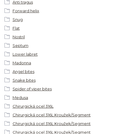
Anti tragus
Forward helix
Snug
Flat
Nostril
Septum
Lower labret
Madonna
Angel bites
Snake bites
Spider of viper bites
Medusa
Chirurgická ocel 316L
Chirurgická ocel 316L Kroužek/Segment
Chirurgická ocel 316L Kroužek/Segment
Chirurgická ocel 316L Kroužek/Segment