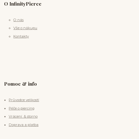
O InfinityPierce
O nás
Vše o nákupu
Kontakty
Pomoc & info
Průvodce velikostí
Péče o piercing
Vrácení & storno
Doprava a platba