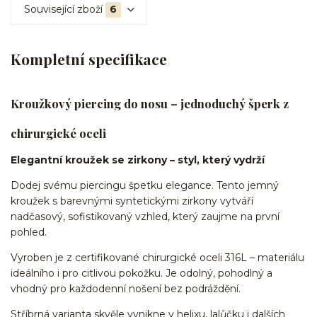
Související zboží
6
Kompletní specifikace
Kroužkový piercing do nosu – jednoduchý šperk z
chirurgické oceli
Elegantní kroužek se zirkony – styl, který vydrží
Dodej svému piercingu špetku elegance. Tento jemný
kroužek s barevnými syntetickými zirkony vytváří
nadčasový, sofistikovaný vzhled, který zaujme na první
pohled.
Vyroben je z certifikované chirurgické oceli 316L – materiálu
ideálního i pro citlivou pokožku. Je odolný, pohodlný a
vhodný pro každodenní nošení bez podráždění.
Stříbrná varianta skvěle vynikne v helixu, lalůčku i dalších