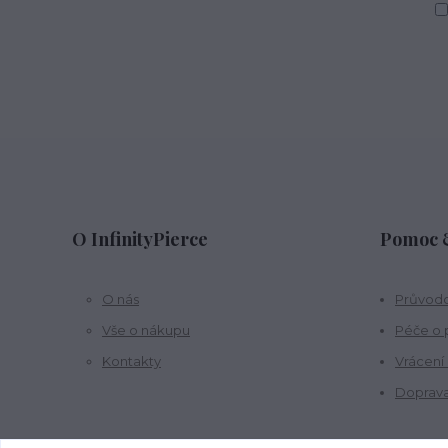
O InfinityPierce
Pomoc &
O nás
Průvodc
Vše o nákupu
Péče o 
Kontakty
Vrácení
Doprava