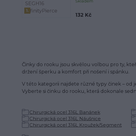
Skladem
1.
132 Kč
Činky do rooku jsou skvělou volbou pro ty, kteř
držení šperku a komfort při nošení i spánku.
V této kategorii najdete různé typy činek – o
Vyberte si činku do rooku, která dokonale sed
Chirurgická ocel 316L Banánek
Chirurgická ocel 316L Náušnice
Chirurgická ocel 316L Kroužek/Segment