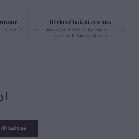
trované
Dárkové balení zdarma
na veškeré
Objednávky nad 300 Kč balíme do luxusní
dárkové krabičky zdarma
y!
řihlásit se