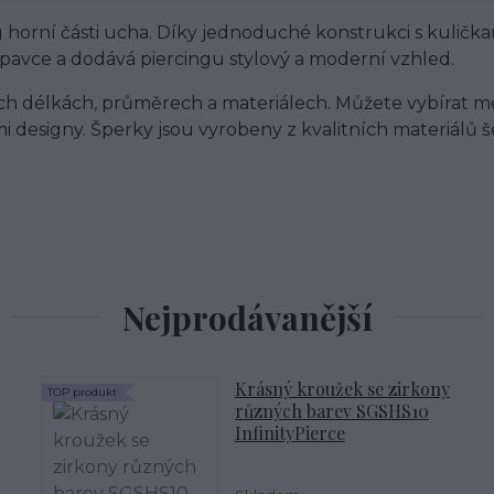
ng horní části ucha. Díky jednoduché konstrukci s kulič
pavce a dodává piercingu stylový a moderní vzhled.
ch délkách, průměrech a materiálech. Můžete vybírat m
i designy. Šperky jsou vyrobeny z kvalitních materiálů
Nejprodávanější
Krásný kroužek se zirkony
TOP produkt
různých barev SGSHS10
InfinityPierce