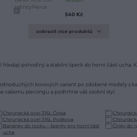
Skladem
2.
540 Kč
zobrazit více produktů
í hledají pohodlný a stabilní šperk do horní části ucha.
d jednoduchých kovových variant po zdobené modely s ka
ne vašemu piercingu a podtrhne váš osobní styl.
Chirurgická ocel 316L Činka
Chirurgick
Chirurgická ocel 316L Podkova
Chirurgick
Banánky do rooku – šperky pro horní část
Činky do r
ucha