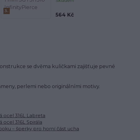
Skladem
3.
564 Kč
 Konstrukce se dvěma kuličkami zajišťuje pevné
meny, perlemi nebo originálními motivy.
á ocel 316L Labreta
á ocel 316L Spirála
ooku – šperky pro horní část ucha