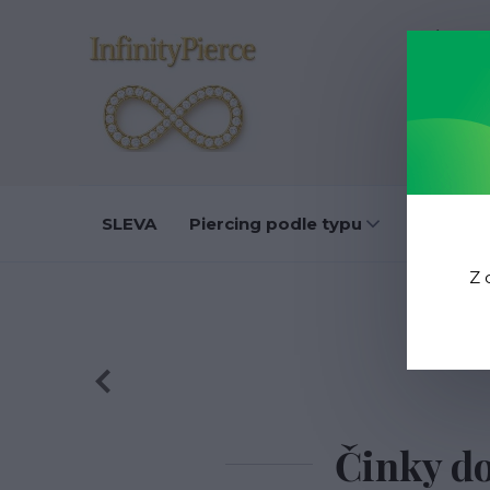
O nás
D
SLEVA
Piercing podle typu
Do ucha
Z 
Činky do