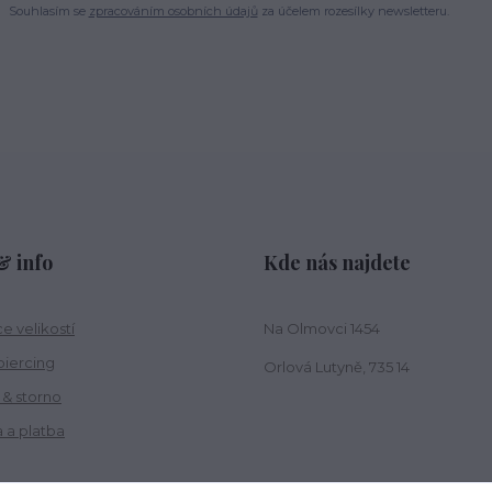
Souhlasím se
zpracováním osobních údajů
za účelem rozesílky newsletteru.
 info
Kde nás najdete
e velikostí
Na Olmovci 1454
piercing
Orlová Lutyně, 735 14
 & storno
 a platba