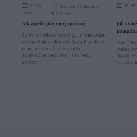
21
05
17
05
Průvodce velikostmi
piercingů
2026
2026
Jak změřit piercing správně
Jak vymě
komplik
Správná velikost piercingu je důležitější,
než si většina lidí myslí. Špatně zvolený
Dřív nebo 
průměr nebo tloušťka může
budeš cht
způsobovat nepohodlí, tlak nebo
Někdo mění
zbytečn...
že původn