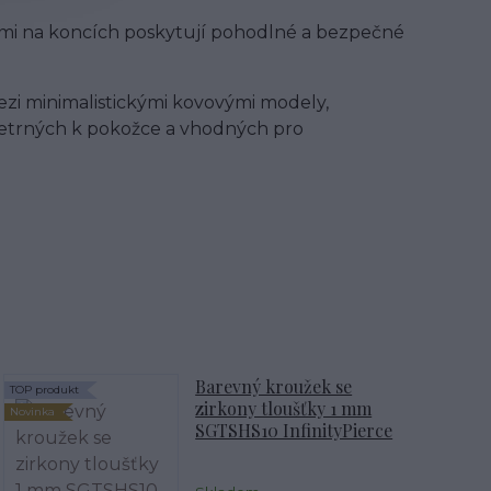
kami na koncích poskytují pohodlné a bezpečné
ezi minimalistickými kovovými modely,
 šetrných k pokožce a vhodných pro
Barevný kroužek se
TOP produkt
zirkony tloušťky 1 mm
Novinka
SGTSHS10 InfinityPierce