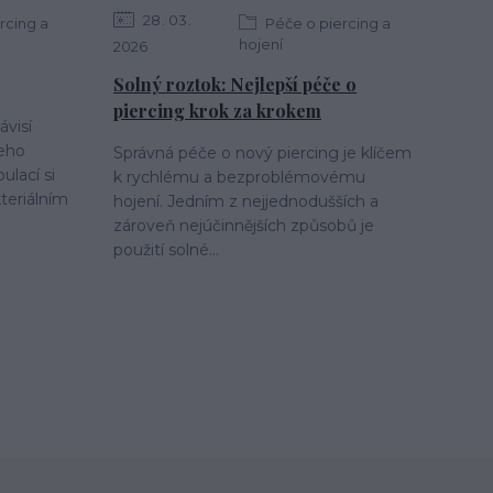
28
03
rcing a
Péče o piercing a
hojení
2026
Solný roztok: Nejlepší péče o
piercing krok za krokem
ávisí
jeho
Správná péče o nový piercing je klíčem
ulací si
k rychlému a bezproblémovému
teriálním
hojení. Jedním z nejjednodušších a
zároveň nejúčinnějších způsobů je
použití solné...