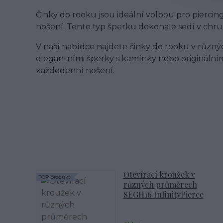
Činky do rooku jsou ideální volbou pro pierci
nošení. Tento typ šperku dokonale sedí v chru
V naší nabídce najdete činky do rooku v různý
elegantními šperky s kamínky nebo originálním
každodenní nošení.
Otevírací kroužek v
TOP produkt
různých průměrech
SEGH16 InfinityPierce