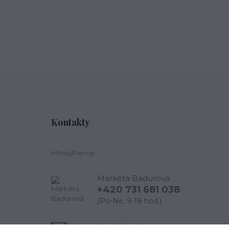
Kontakty
InfinityPierce
Markéta Badurová
+420 731 681 038
(Po-Ne, 9-18 hod.)
info@infinitypierce.cz