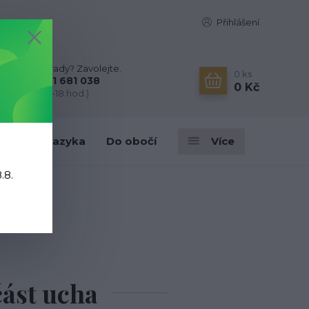
Přihlášení
Nevíte si rady? Zavolejte.
0
ks
+420 731 681 038
0 Kč
(Po-Ne, 9-18 hod.)
ky
Do jazyka
Do obočí
Více
.8.
část ucha