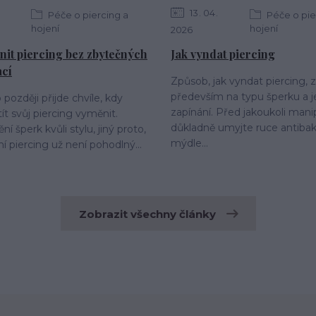
13
04
Péče o piercing a
Péče o pie
hojení
hojení
2026
nit piercing bez zbytečných
Jak vyndat piercing
ací
Způsob, jak vyndat piercing, z
především na typu šperku a 
později přijde chvíle, kdy
zapínání. Před jakoukoli manip
ít svůj piercing vyměnit.
důkladně umyjte ruce antibak
 šperk kvůli stylu, jiný proto,
mýdle...
í piercing už není pohodlný...
Zobrazit všechny články