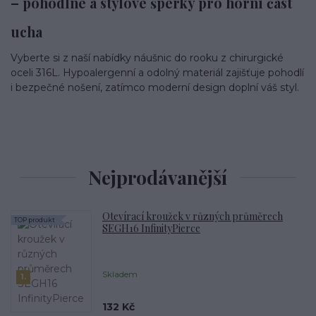
– pohodlné a stylové šperky pro horní část
ucha
Vyberte si z naší nabídky náušnic do rooku z chirurgické
oceli 316L. Hypoalergenní a odolný materiál zajišťuje pohodlí
i bezpečné nošení, zatímco moderní design doplní váš styl.
Nejprodávanější
Otevírací kroužek v různých průměrech
TOP produkt
SEGH16 InfinityPierce
Skladem
1.
132 Kč