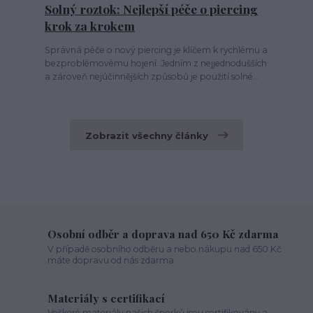
Solný roztok: Nejlepší péče o piercing
krok za krokem
Správná péče o nový piercing je klíčem k rychlému a
bezproblémovému hojení. Jedním z nejjednodušších
a zároveň nejúčinnějších způsobů je použití solné...
Zobrazit všechny články
Osobní odběr a doprava nad 650 Kč zdarma
V případě osobního odběru a nebo nákupu nad 650 Kč
máte dopravu od nás zdarma
Materiály s certifikací
Veškeré materiály našich šperků jsou certifikovány a