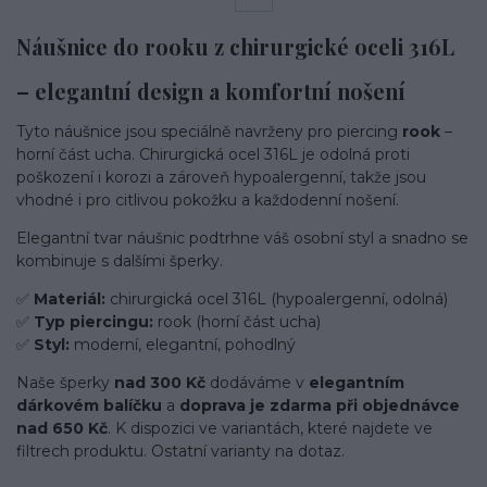
Náušnice do rooku z chirurgické oceli 316L
– elegantní design a komfortní nošení
Tyto náušnice jsou speciálně navrženy pro piercing
rook
–
horní část ucha. Chirurgická ocel 316L je odolná proti
poškození i korozi a zároveň hypoalergenní, takže jsou
vhodné i pro citlivou pokožku a každodenní nošení.
Elegantní tvar náušnic podtrhne váš osobní styl a snadno se
kombinuje s dalšími šperky.
✅
Materiál:
chirurgická ocel 316L (hypoalergenní, odolná)
✅
Typ piercingu:
rook (horní část ucha)
✅
Styl:
moderní, elegantní, pohodlný
Naše šperky
nad 300 Kč
dodáváme v
elegantním
dárkovém balíčku
a
doprava je zdarma při objednávce
nad 650 Kč
. K dispozici ve variantách, které najdete ve
filtrech produktu. Ostatní varianty na dotaz.