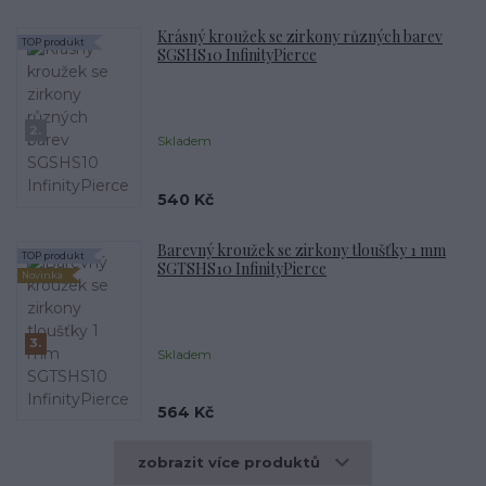
Krásný kroužek se zirkony různých barev
TOP produkt
SGSHS10 InfinityPierce
2.
Skladem
540 Kč
Barevný kroužek se zirkony tloušťky 1 mm
TOP produkt
SGTSHS10 InfinityPierce
Novinka
3.
Skladem
564 Kč
zobrazit více produktů