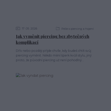
17
05
2026
Péče o piercing a hojení
Jak vyměnit piercing bez zbytečných
komplikací
Dřív nebo později přijde chvíle, kdy budeš chtít svůj
piercing vyměnit. Někdo mění šperk kvůli stylu, jiný
proto, že původní piercing už není pohodlný...