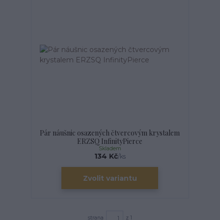
Pár náušnic osazených čtvercovým krystalem
ERZSQ InfinityPierce
Skladem
134 Kč
/
ks
Zvolit variantu
strana
z 1