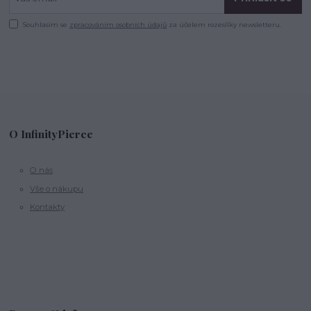
Souhlasím se
zpracováním osobních údajů
za účelem rozesílky newsletteru.
O InfinityPierce
O nás
Vše o nákupu
Kontakty