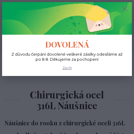
+420 731 681 038
0
ks
0 Kč
(Po-Ne, 9-18 hod.)
Menu
DOVOLENÁ
Hledat
Z důvodu čerpání dovolené veškeré zásilky odesíláme až
Úvod
Do ucha
Rook
po 8.8. Děkujeme za pochopení
Zavřít
Chirurgická ocel
316L Náušnice
Náušnice do rooku z chirurgické oceli 316L