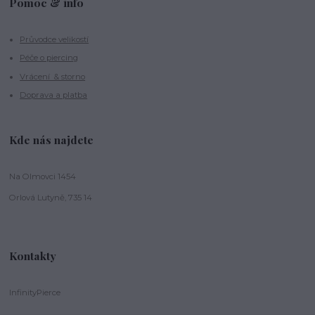
Pomoc & info
Průvodce velikostí
Péče o piercing
Vrácení & storno
Doprava a platba
Kde nás najdete
Na Olmovci 1454
Orlová Lutyně, 735 14
Kontakty
InfinityPierce