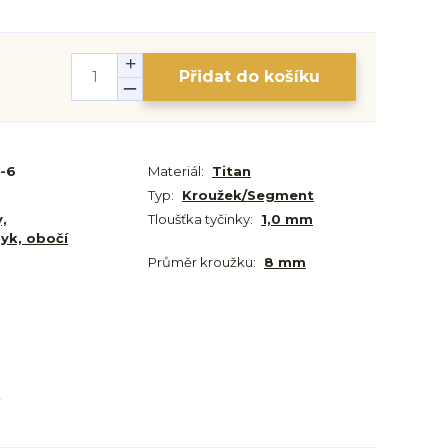
Přidat do košíku
-6
Materiál:
Titan
Typ:
Kroužek/Segment
y,
Tloušťka tyčinky:
1,0 mm
zyk, obočí
Průměr kroužku:
8 mm