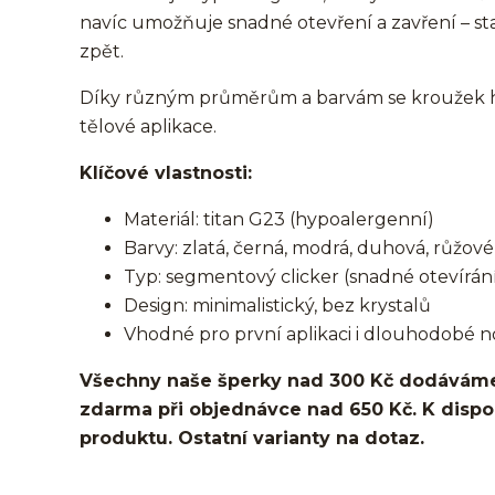
navíc umožňuje snadné otevření a zavření – st
zpět.
Díky různým průměrům a barvám se kroužek hod
tělové aplikace.
Klíčové vlastnosti:
Materiál: titan G23 (hypoalergenní)
Barvy: zlatá, černá, modrá, duhová, růžové 
Typ: segmentový clicker (snadné otevírání
Design: minimalistický, bez krystalů
Vhodné pro první aplikaci i dlouhodobé n
Všechny naše šperky nad 300 Kč dodáváme
zdarma při objednávce nad 650 Kč. K dispozi
produktu. Ostatní varianty na dotaz.
kroužek/segment/ring/segmentový kroužek/clicker/D