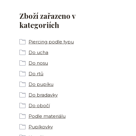
Zboží zařazeno v
kategoriích
Piercing podle typu
Do ucha
Do nosu
Do rtů
Do pupíku
Do bradavky
Do obočí
Podle materiálu
Pupíkovky