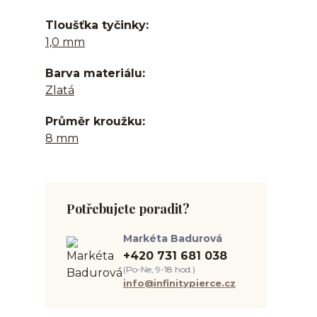
Tloušťka tyčinky
1,0 mm
Barva materiálu
Zlatá
Průměr kroužku
8 mm
Potřebujete poradit?
Markéta Badurová
+420 731 681 038
(Po-Ne, 9-18 hod.)
info@infinitypierce.cz