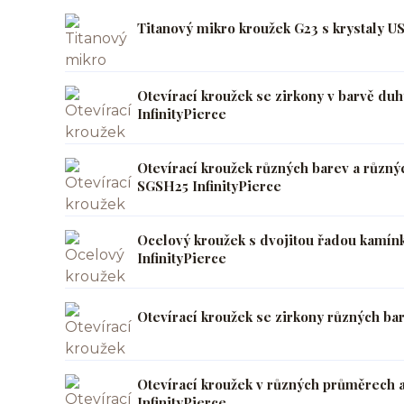
Titanový mikro kroužek G23 s krystaly U
Otevírací kroužek se zirkony v barvě d
InfinityPierce
Otevírací kroužek různých barev a různý
SGSH25 InfinityPierce
Ocelový kroužek s dvojitou řadou kamín
InfinityPierce
Otevírací kroužek se zirkony různých ba
Otevírací kroužek v různých průměrech
InfinityPierce