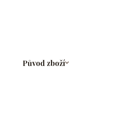
lalůček/tragus/conch/daith/rook/anti tragus/forwar
rtů/lower labret/madonna/angel bites/snake bites/
bradavky/bradavka/do obočí/titan/G23
Původ zboží