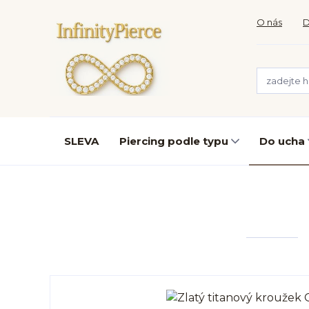
O nás
D
SLEVA
Piercing podle typu
Do ucha