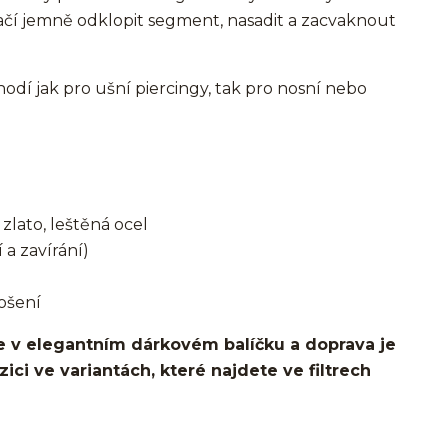
ačí jemně odklopit segment, nasadit a zacvaknout
í jak pro ušní piercingy, tak pro nosní nebo
zlato, leštěná ocel
 a zavírání)
ošení
 v elegantním dárkovém balíčku a doprava je
ci ve variantách, které najdete ve filtrech
o ucha/pupíkovka//pupek/pupík/helix/lobe/ušní