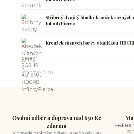
Stříbrný dvojitý hladký kroužek různýc
InfinityPierce
Kroužek různých barev s kuličkou HBCRB
Osobní odběr a doprava nad 650 Kč
Mat
zdarma
Veškeré m
cer
V případě osobního odběru a nebo nákupu