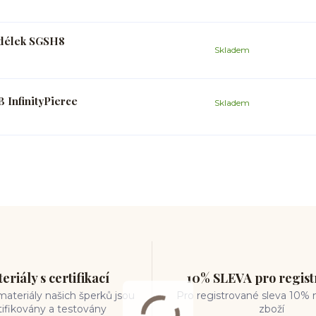
h délek SGSH8
Skladem
 InfinityPierce
Skladem
eriály s certifikací
10% SLEVA pro regis
ateriály našich šperků jsou
Pro registrované sleva 10% 
tifikovány a testovány
zboží