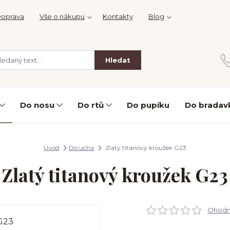
oprava
Vše o nákupu
Kontakty
Blog
Hledat
Do nosu
Do rtů
Do pupíku
Do bradav
Úvod
Do ucha
Zlatý titanový kroužek G23
Zlatý titanový kroužek G23
Ohodno