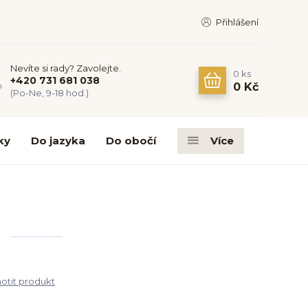
Přihlášení
Nevíte si rady? Zavolejte.
0
ks
+420 731 681 038
0 Kč
(Po-Ne, 9-18 hod.)
ky
Do jazyka
Do obočí
Více
tit produkt