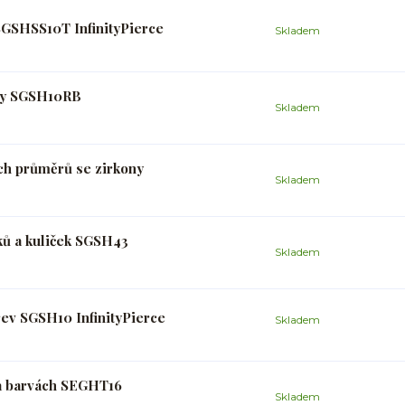
SGSHSS10T InfinityPierce
Skladem
uhy SGSH10RB
Skladem
ch průměrů se zirkony
Skladem
ků a kuliček SGSH43
Skladem
rev SGSH10 InfinityPierce
Skladem
 a barvách SEGHT16
Skladem