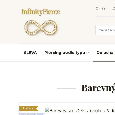
O nás
D
SLEVA
Piercing podle typu
Do ucha
Barevný
Novinka