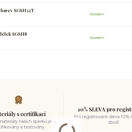
a barev SGSH32T
Skladem
h délek SGSH8
Skladem
10% SLEVA pro regis
eriály s certifikací
Pro registrované sleva 10% 
ateriály našich šperků jsou
zboží
tifikovány a testovány