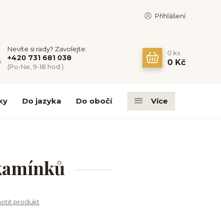
Přihlášení
Nevíte si rady? Zavolejte.
0
ks
+420 731 681 038
0 Kč
(Po-Ne, 9-18 hod.)
ky
Do jazyka
Do obočí
Více
 kamínků
tit produkt