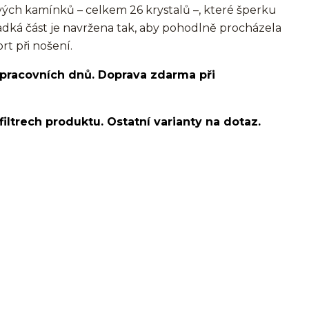
ých kamínků – celkem 26 krystalů –, které šperku
adká část je navržena tak, aby pohodlně procházela
rt při nošení.
 pracovních dnů. Doprava zdarma při
filtrech produktu. Ostatní varianty na dotaz.
o ucha/pupíkovka//pupek/pupík/helix/lobe/ušní
d helix/snug/flat/Do nosu/nostril/septum/bridge/do
spides of viper bites/medusa/do pupíku/do pupku/do