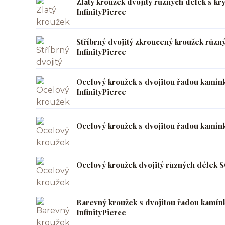
Zlatý kroužek dvojitý různých délek s k
InfinityPierce
Stříbrný dvojitý zkroucený kroužek růz
InfinityPierce
Ocelový kroužek s dvojitou řadou kamín
InfinityPierce
Ocelový kroužek s dvojitou řadou kamín
Ocelový kroužek dvojitý různých délek S
Barevný kroužek s dvojitou řadou kamín
InfinityPierce