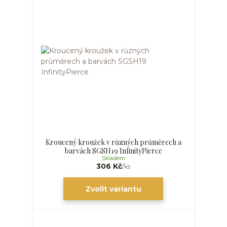
Kroucený kroužek v různých průměrech a
barvách SGSH19 InfinityPierce
Skladem
306 Kč
/
ks
Zvolit variantu