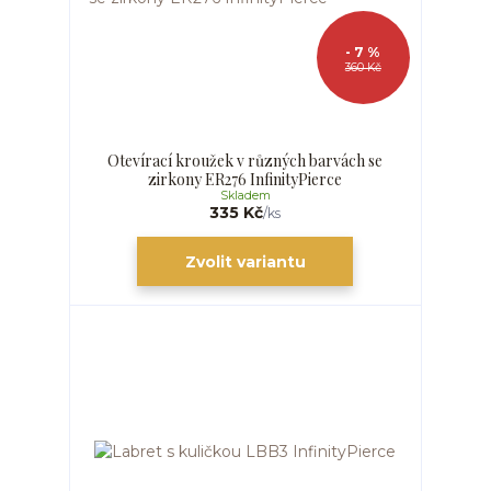
- 7 %
360 Kč
Otevírací kroužek v různých barvách se
zirkony ER276 InfinityPierce
Skladem
335 Kč
/
ks
Zvolit variantu