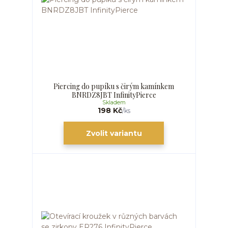
Piercing do pupíku s čirým kamínkem
BNRDZ8JBT InfinityPierce
Skladem
198 Kč
/
ks
Zvolit variantu