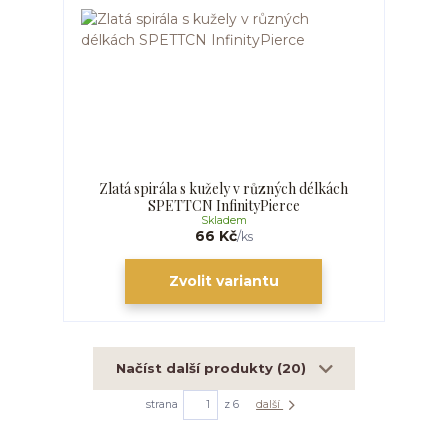
Zlatá spirála s kužely v různých délkách
SPETTCN InfinityPierce
Skladem
66 Kč
/
ks
Zvolit variantu
Načíst další produkty (20)
strana
z 6
další