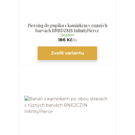
Piercing do pupíku s kamínkem v různých
barvách BNRDZ8JB InfinityPierce
Skladem
186 Kč
/
ks
Zvolit variantu