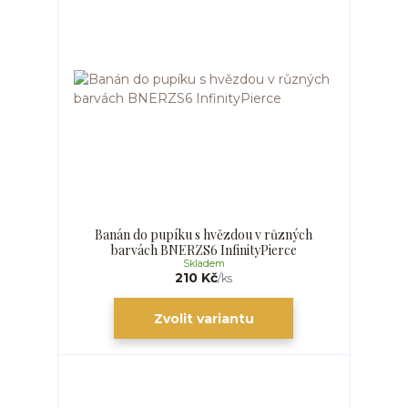
Banán do pupíku s hvězdou v různých
barvách BNERZS6 InfinityPierce
Skladem
210 Kč
/
ks
Zvolit variantu