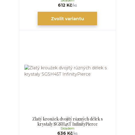
Skladem
612 Kč
/
ks
Zvolit variantu
Zlatý kroužek dvojitý různých délek s
krystaly SGSH45T InfinityPierce
Skladem
636 Kč
/
ks