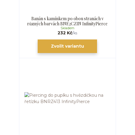
Banán s kamínkem po obou stranách v
různých barvách BNE2CZIN InfinityPierce
Skladem
232 Kč
/
ks
Zvolit variantu