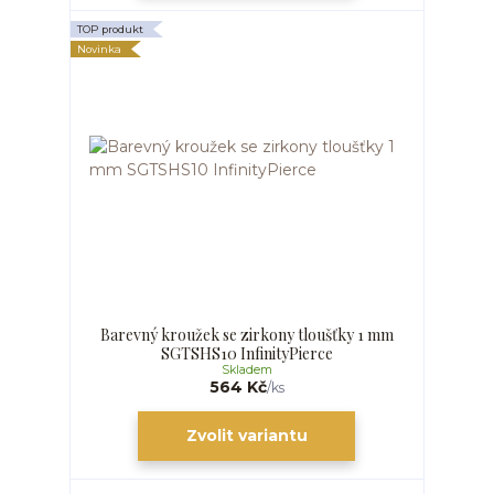
TOP produkt
Novinka
Barevný kroužek se zirkony tloušťky 1 mm
SGTSHS10 InfinityPierce
Skladem
564 Kč
/
ks
Zvolit variantu