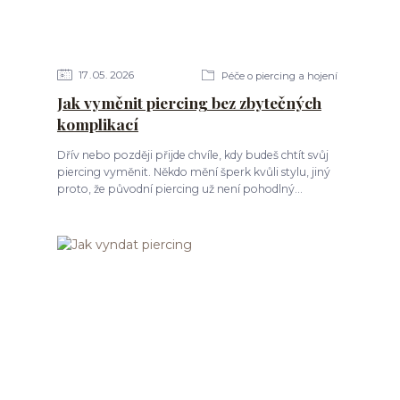
17
05
2026
Péče o piercing a hojení
Jak vyměnit piercing bez zbytečných
komplikací
Dřív nebo později přijde chvíle, kdy budeš chtít svůj
piercing vyměnit. Někdo mění šperk kvůli stylu, jiný
proto, že původní piercing už není pohodlný...