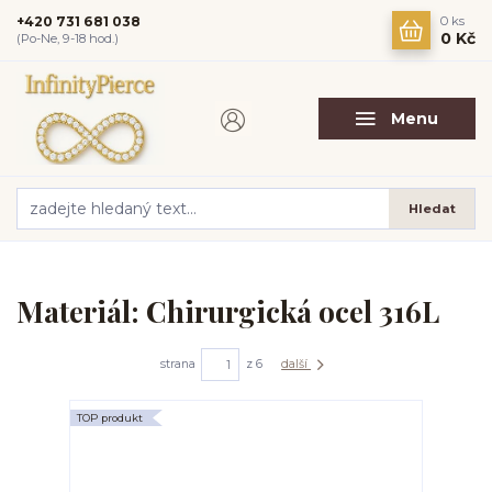
+420 731 681 038
0
ks
0 Kč
(Po-Ne, 9-18 hod.)
Menu
Hledat
Materiál: Chirurgická ocel 316L
strana
z 6
další
TOP produkt