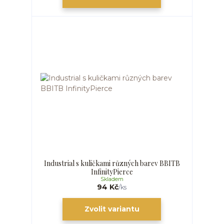
Industrial s kuličkami různých barev BBITB
InfinityPierce
Skladem
94 Kč
/
ks
Zvolit variantu