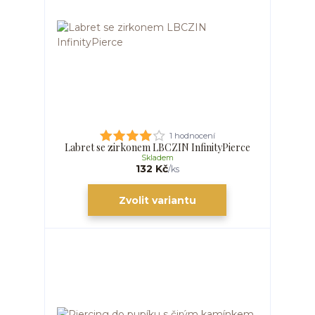
1 hodnocení
Labret se zirkonem LBCZIN InfinityPierce
Skladem
132 Kč
/
ks
Zvolit variantu