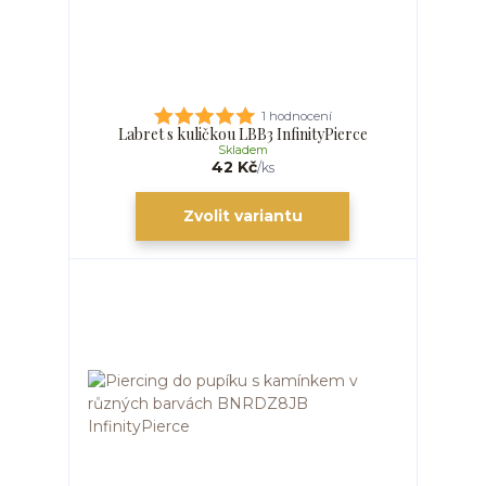
1 hodnocení
Labret s kuličkou LBB3 InfinityPierce
Skladem
42 Kč
/
ks
Zvolit variantu