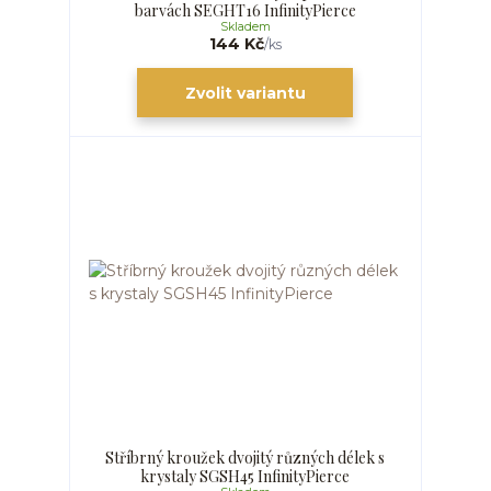
barvách SEGHT16 InfinityPierce
Skladem
144 Kč
/
ks
Zvolit variantu
Stříbrný kroužek dvojitý různých délek s
krystaly SGSH45 InfinityPierce