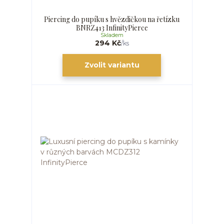
Piercing do pupíku s hvězdičkou na řetízku
BNRZ413 InfinityPierce
Skladem
294 Kč
/
ks
Zvolit variantu