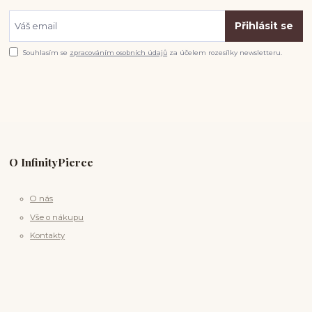
Přihlásit se
Souhlasím se
zpracováním osobních údajů
za účelem rozesílky newsletteru.
O InfinityPierce
O nás
Vše o nákupu
Kontakty