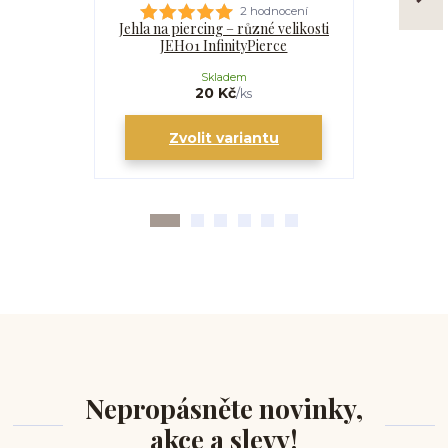
2 hodnocení
Jehla na piercing – různé velikosti
Kanyla
JEH01 InfinityPierce
I
Skladem
20 Kč
/
ks
Zvolit variantu
Zv
Nepropásněte novinky,
akce a slevy!