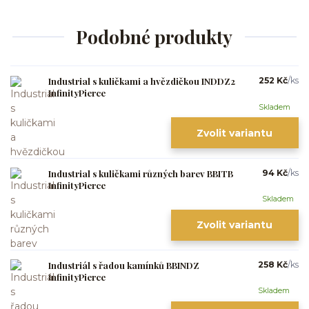
Podobné produkty
Industrial s kuličkami a hvězdičkou INDDZ2
252 Kč
/
ks
InfinityPierce
Skladem
Zvolit variantu
Industrial s kuličkami různých barev BBITB
94 Kč
/
ks
InfinityPierce
Skladem
Zvolit variantu
Industriál s řadou kamínků BBINDZ
258 Kč
/
ks
InfinityPierce
Skladem