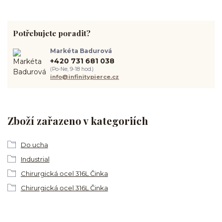
Potřebujete poradit?
Markéta Badurová
+420 731 681 038
(Po-Ne, 9-18 hod.)
info@infinitypierce.cz
Zboží zařazeno v kategoriích
Do ucha
Industrial
Chirurgická ocel 316L Činka
Chirurgická ocel 316L Činka