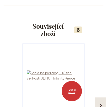
Související
6
zboží
- 20 %
25 Kč