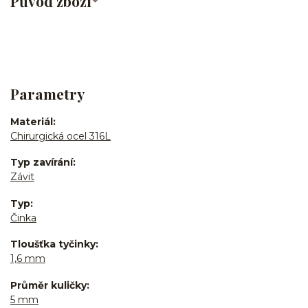
Původ zboží
Parametry
Materiál
Chirurgická ocel 316L
Typ zavírání
Závit
Typ
Činka
Tloušťka tyčinky
1,6 mm
Průměr kuličky
5 mm