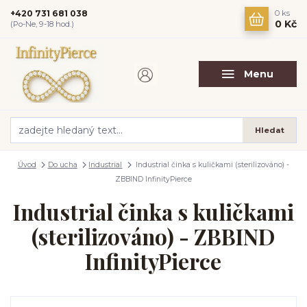
+420 731 681 038
0
ks
0 Kč
(Po-Ne, 9-18 hod.)
Menu
Hledat
Úvod
Do ucha
Industrial
Industrial činka s kuličkami (sterilizováno) -
ZBBIND InfinityPierce
Industrial činka s kuličkami
(sterilizováno) - ZBBIND
InfinityPierce