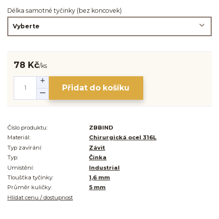
Délka samotné tyčinky (bez koncovek)
78 Kč
/
ks
Přidat do košíku
Číslo produktu:
ZBBIND
Materiál:
Chirurgická ocel 316L
Typ zavírání:
Závit
Typ:
Činka
Umístění:
Industrial
Tloušťka tyčinky:
1,6 mm
Průměr kuličky:
5 mm
Hlídat cenu / dostupnost