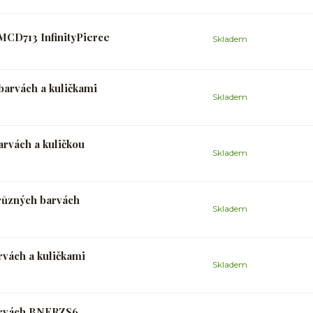
MCD713 InfinityPierce
Skladem
barvách a kuličkami
Skladem
arvách a kuličkou
Skladem
 různých barvách
Skladem
rvách a kuličkami
Skladem
arvách BNERZS6