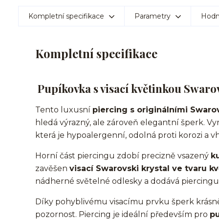
Kompletní specifikace
Parametry
Hodn
Kompletní specifikace
Pupíkovka s visací květinkou Swaro
Tento luxusní
piercing s originálními Swarov
hledá výrazný, ale zároveň elegantní šperk. Vyr
která je hypoalergenní, odolná proti korozi a v
Horní část piercingu zdobí precizně vsazený
ku
zavěšen
visací Swarovski krystal ve tvaru kv
nádherné světelné odlesky a dodává piercingu 
Díky pohyblivému visacímu prvku šperk krásn
pozornost. Piercing je ideální především pro
p