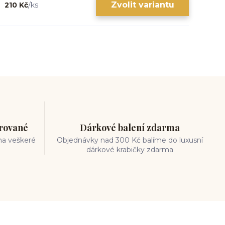
Zvolit variantu
210 Kč
/
ks
trované
Dárkové balení zdarma
na veškeré
Objednávky nad 300 Kč balíme do luxusní
dárkové krabičky zdarma