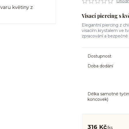
Ohodno
Visací piercing s k
Elegantní piercing z ch
visacím krystalem ve tva
zpracování a bezpečné
Dostupnost
Doba dodání
Délka samotné tyčin
koncovek)
316 Kč
/
ks