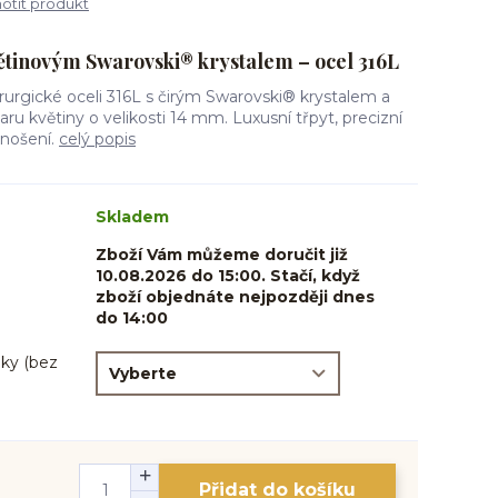
tit produkt
větinovým Swarovski® krystalem – ocel 316L
irurgické oceli 316L s čirým Swarovski® krystalem a
ru květiny o velikosti 14 mm. Luxusní třpyt, precizní
 nošení.
celý popis
Skladem
Zboží Vám můžeme doručit již
10.08.2026 do 15:00. Stačí, když
zboží objednáte nejpozději dnes
do 14:00
ky (bez
Přidat do košíku