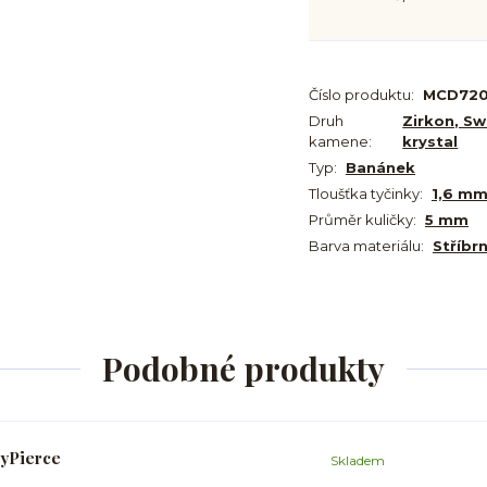
Číslo produktu:
MCD72
Druh
Zirkon, Sw
kamene:
krystal
Typ:
Banánek
Tloušťka tyčinky:
1,6 m
Průměr kuličky:
5 mm
Barva materiálu:
Stříbr
Podobné produkty
tyPierce
Skladem