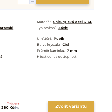
0
Materiál:
Chirurgická ocel 316L
arovski
Typ zavírání:
Závit
Umístění:
Pupík
m
Barva krystalu:
Čirá
Průměr kamínku:
7 mm
ná
Hlídat cenu / dostupnost
7 % sleva
Zvolit variantu
280 Kč
/
ks