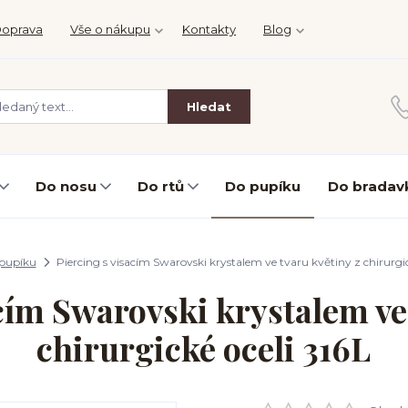
oprava
Vše o nákupu
Kontakty
Blog
Hledat
Do nosu
Do rtů
Do pupíku
Do bradav
pupíku
Piercing s visacím Swarovski krystalem ve tvaru květiny z chirurgic
cím Swarovski krystalem ve
chirurgické oceli 316L