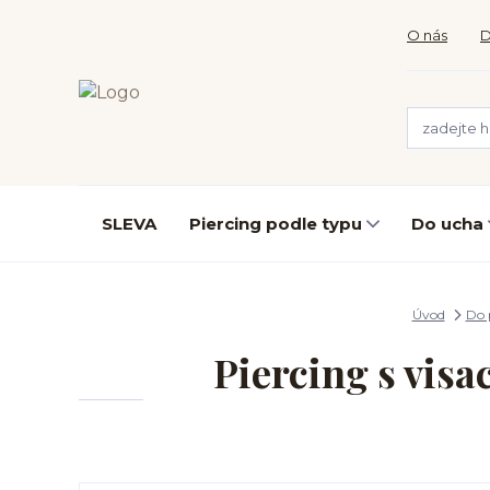
O nás
D
SLEVA
Piercing podle typu
Do ucha
Úvod
Do 
Piercing s visa