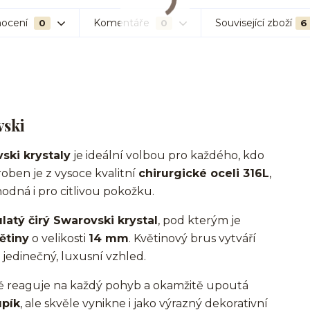
ocení
Komentáře
Související zboží
0
0
6
vski
ski krystaly
je ideální volbou pro každého, kdo
oben je z vysoce kvalitní
chirurgické oceli 316L
,
hodná i pro citlivou pokožku.
latý čirý Swarovski krystal
, pod kterým je
ětiny
o velikosti
14 mm
. Květinový brus vytváří
jedinečný, luxusní vzhled.
ě reaguje na každý pohyb a okamžitě upoutá
upík
, ale skvěle vynikne i jako výrazný dekorativní