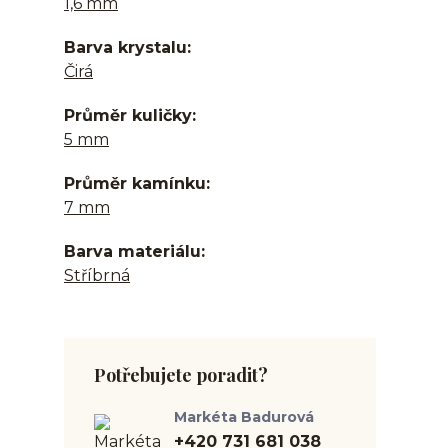
1,6 mm
Barva krystalu
Čirá
Průměr kuličky
5 mm
Průměr kamínku
7 mm
Barva materiálu
Stříbrná
Potřebujete poradit?
Markéta Badurová
+420 731 681 038