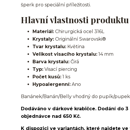
šperk pro speciální příležitosti.
Hlavní vlastnosti produktu
Materiál:
Chirurgická ocel 316L
Krystaly:
Originální Swarovski®
Tvar krystalu:
Květina
Velikost visacího krystalu:
14 mm
Barva krystalu:
Čirá
Typ:
Visací piercing
Počet kusů:
1 ks
Hypoalergenní:
Ano
Banánek/Banán/Belly vhodný do pupík/pupek
Dodáváno v dárkové krabičce. Dodání do 3
objednávce nad 650 Kč.
K dispozici ve variantách, které najdete ve 