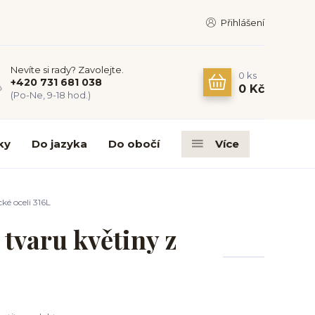
Přihlášení
Nevíte si rady? Zavolejte.
0
ks
+420 731 681 038
0 Kč
(Po-Ne, 9-18 hod.)
ky
Do jazyka
Do obočí
Více
ké oceli 316L
 tvaru květiny z