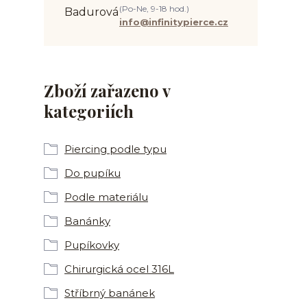
(Po-Ne, 9-18 hod.)
info@infinitypierce.cz
Zboží zařazeno v
kategoriích
Piercing podle typu
Do pupíku
Podle materiálu
Banánky
Pupíkovky
Chirurgická ocel 316L
Stříbrný banánek