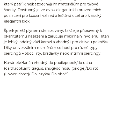
který patří k nejbezpečnějším materiálům pro tělové
šperky. Dostupný je ve dvou elegantních provedeních –
pozlacení pro luxusní vzhled a leštěná ocel pro klasický
elegantní look.
Šperk je EO plynem sterilizovaný, takže je připravený k
okamžitému nasazení a zaručuje maximální hygienu. Titan
je lehký, odolný vůči korozi a vhodný i pro citlivou pokožku.
Díky univerzálním rozměrům se hodí pro různé typy
piercingů – obočí, rty, bradavky nebo intimní piercingy.
Banánek/Banán vhodný do pupík/pupek/do ucha
(daith,rook,anti tragus, snug)/do nosu (bridge)/Do rtů
(Lower labret)/ Do jazyka/ Do obočí
kroužek/segment/ring/segmentový kroužek/clicker/Do
ucha/pupíkovka//pupek/pupík/helix/lobe/ušní
lalůček/tragus/conch/daith/rook/anti tragus/forward helix/snug/flat/Do
nosu/nostril/septum/bridge/do rtů/lower labret/madonna/angel bites/snake
bites/spides of viper bites/medusa/do pupíku/do pupku/do
bradavky/bradavka/do obočí/titan/G23