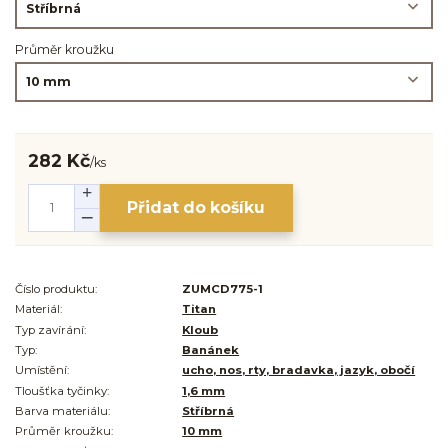
Průměr kroužku
282 Kč
/
ks
Přidat do košíku
Číslo produktu:
ZUMCD775-1
Materiál:
Titan
Typ zavírání:
Kloub
Typ:
Banánek
Umístění:
ucho, nos, rty, bradavka, jazyk, obočí
Tloušťka tyčinky:
1,6 mm
Barva materiálu:
Stříbrná
Průměr kroužku:
10 mm