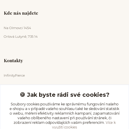
Kde nás najdete
Na Olmovci 1454
Orlová Lutyně, 735 14
Kontakty
InfinityPierce
Markéta Badurová
+420 731 681 038
🍪 Jak byste rádi své cookies?
(Po-Ne, 9-18 hod.)
Soubory cookies používáme ke správnému fungování našeho
e-shopu a v případě vašeho souhlasu také ke sledování statistik
info@infinitypierce.cz
o webu, měření efektivity reklamních kampaní, zapamatování
vašeho oblíbeného nastavení při používání stránek, či
zobrazení reklam odpovídajících vašim preferencím.
Více k
využití cookies