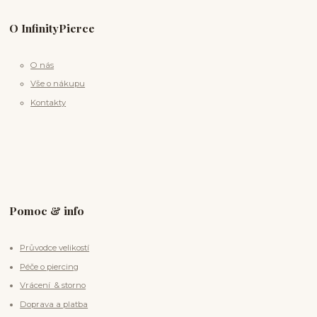
O InfinityPierce
O nás
Vše o nákupu
Kontakty
Pomoc & info
Průvodce velikostí
Péče o piercing
Vrácení & storno
Doprava a platba