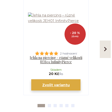
- 20 %
25 Kč
2 hodnocení
Jehla na piercing – různé velikosti
Kanyla
JEH01 InfinityPierce
I
Skladem
20 Kč
/
ks
Zvolit variantu
Zv