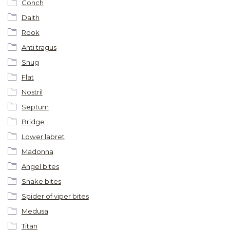
Conch
Daith
Rook
Anti tragus
Snug
Flat
Nostril
Septum
Bridge
Lower labret
Madonna
Angel bites
Snake bites
Spider of viper bites
Medusa
Titan