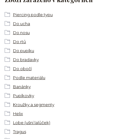
Piercing podle typu
Do ucha
Do nosu
Do rtů
Do pupíku
Do bradavky
Do obočí
Podle materiálu
Banánky
Pupíkovky
Kroužky a segmenty
Helix
Lobe (ušní lalůček)
Tragus