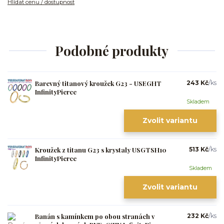
Hlídat cenu / dostupnost
Podobné produkty
Barevný titanový kroužek G23 - USEGHT
243 Kč
/
ks
InfinityPierce
Skladem
Zvolit variantu
Kroužek z titanu G23 s krystaly USGTSH10
513 Kč
/
ks
InfinityPierce
Skladem
Zvolit variantu
Banán s kamínkem po obou stranách v
232 Kč
/
ks