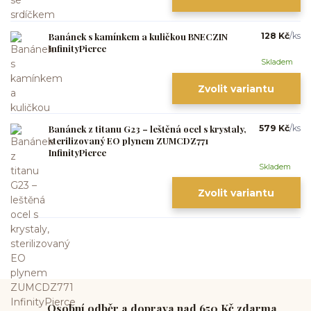
Banánek s kamínkem a kuličkou BNECZIN
128 Kč
/
ks
InfinityPierce
Skladem
Zvolit variantu
Banánek z titanu G23 – leštěná ocel s krystaly,
579 Kč
/
ks
sterilizovaný EO plynem ZUMCDZ771
InfinityPierce
Skladem
Zvolit variantu
Osobní odběr a doprava nad 650 Kč zdarma