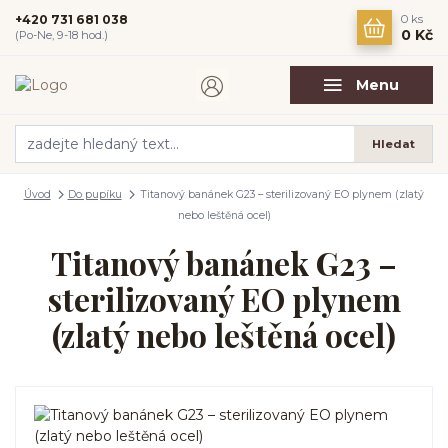
+420 731 681 038
0
ks
0 Kč
(Po-Ne, 9-18 hod.)
Menu
Hledat
Úvod
Do pupíku
Titanový banánek G23 – sterilizovaný EO plynem (zlatý
nebo leštěná ocel)
Titanový banánek G23 –
sterilizovaný EO plynem
(zlatý nebo leštěná ocel)