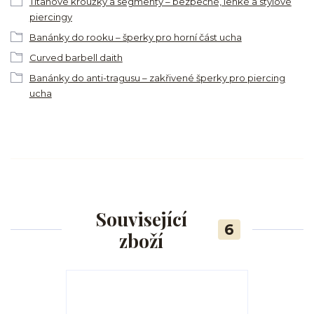
Titanové kroužky a segmenty – bezpečné, lehké a stylové
piercingy
Banánky do rooku – šperky pro horní část ucha
Curved barbell daith
Banánky do anti-tragusu – zakřivené šperky pro piercing
ucha
Související
6
zboží