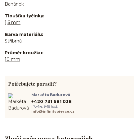
Banánek
Tloušťka tyčinky
1,6 mm
Barva materiálu
Stříbrná
Průměr kroužku
10 mm
Potřebujete poradit?
Markéta Badurová
+420 731 681 038
(Po-Ne, 9-18 hod.)
info@infinitypierce.cz
Zboží zařazeno v kategoriích