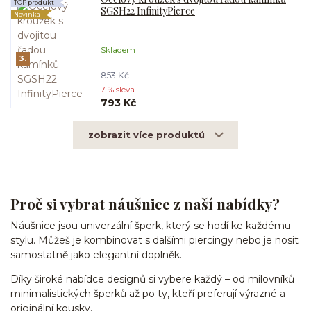
TOP produkt
SGSH22 InfinityPierce
Novinka
Skladem
3.
853 Kč
7 % sleva
793 Kč
zobrazit více produktů
Proč si vybrat náušnice z naší nabídky?
Náušnice jsou univerzální šperk, který se hodí ke každému
stylu. Můžeš je kombinovat s dalšími piercingy nebo je nosit
samostatně jako elegantní doplněk.
Díky široké nabídce designů si vybere každý – od milovníků
minimalistických šperků až po ty, kteří preferují výrazné a
originální kousky.