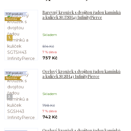
Barevný kroužek s dvojitou řadou kamínků
TOP produkt
a kuliček SGTSH43 InfinityPierce
Novinka
Skladem
1.
814 Kč
7 % sleva
757 Kč
Ocelový kroužek s dvojitou řadou kamínků
TOP produkt
a kuliček SGSH43 InfinityPierce
Novinka
Skladem
2.
798 Kč
7 % sleva
742 Kč
Ocelový kroužek s dvojitou řadou kamínků