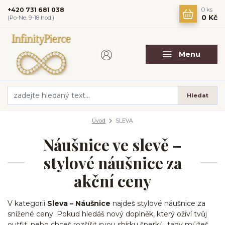
+420 731 681 038
0
ks
0 Kč
(Po-Ne, 9-18 hod.)
Menu
Hledat
Úvod
SLEVA
Náušnice ve slevě –
stylové náušnice za
akční ceny
V kategorii
Sleva – Náušnice
najdeš stylové náušnice za
snížené ceny. Pokud hledáš nový doplněk, který oživí tvůj
outfit, nebo chceš rozšířit svou sbírku šperků, tady můžeš