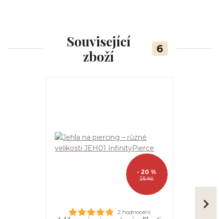
Související
6
zboží
- 20 %
25 Kč
2 hodnocení