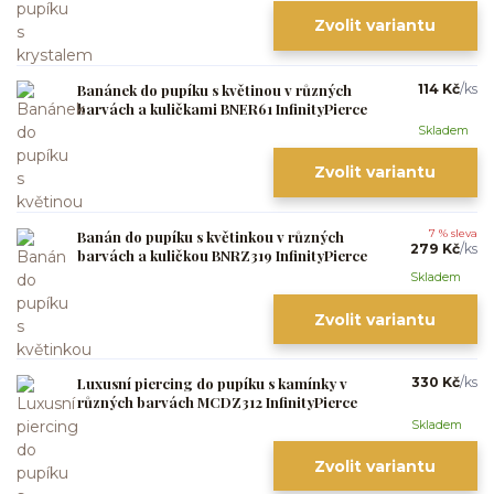
Zvolit variantu
Banánek do pupíku s květinou v různých
114 Kč
/
ks
barvách a kuličkami BNER61 InfinityPierce
Skladem
Zvolit variantu
Banán do pupíku s květinkou v různých
7 % sleva
279 Kč
/
ks
barvách a kuličkou BNRZ319 InfinityPierce
Skladem
Zvolit variantu
Luxusní piercing do pupíku s kamínky v
330 Kč
/
ks
různých barvách MCDZ312 InfinityPierce
Skladem
Zvolit variantu