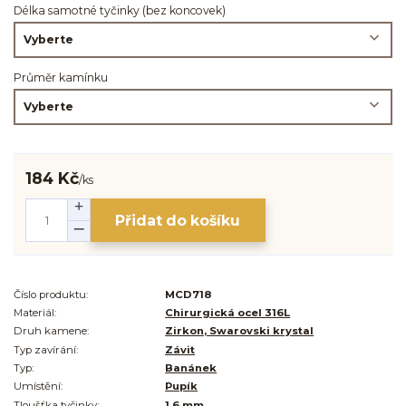
Délka samotné tyčinky (bez koncovek)
Průměr kamínku
184 Kč
/
ks
Přidat do košíku
Číslo produktu:
MCD718
Materiál:
Chirurgická ocel 316L
Druh kamene:
Zirkon, Swarovski krystal
Typ zavírání:
Závit
Typ:
Banánek
Umístění:
Pupík
Tloušťka tyčinky:
1,6 mm