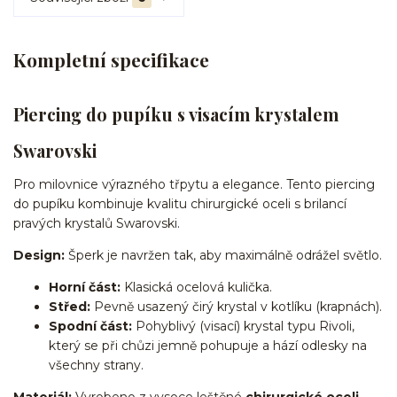
Kompletní specifikace
Piercing do pupíku s visacím krystalem
Swarovski
Pro milovnice výrazného třpytu a elegance. Tento piercing
do pupíku kombinuje kvalitu chirurgické oceli s brilancí
pravých krystalů Swarovski.
Design:
Šperk je navržen tak, aby maximálně odrážel světlo.
Horní část:
Klasická ocelová kulička.
Střed:
Pevně usazený čirý krystal v kotlíku (krapnách).
Spodní část:
Pohyblivý (visací) krystal typu Rivoli,
který se při chůzi jemně pohupuje a hází odlesky na
všechny strany.
Materiál:
Vyrobeno z vysoce leštěné
chirurgické oceli