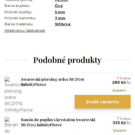
Barva krystalu:
Čirá
Průměr kuličky:
5 mm
Průměr kamínku:
7 mm
Barva materiálu:
Stříbrná
Hlídat cenu / dostupnost
Podobné produkty
Swarovski piercing srdce MCD716
7 % sleva
280 Kč
/
ks
InfinityPierce
Skladem
Zvolit variantu
Banán do pupíku s krystalem Swarovski
7 % sleva
333 Kč
/
ks
MCD713 InfinityPierce
Skladem