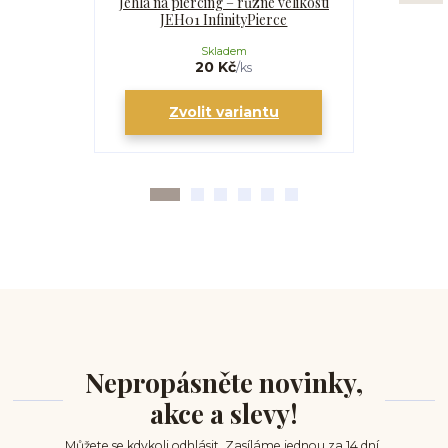
Jehla na piercing – různé velikosti
Kanyla
JEH01 InfinityPierce
I
Skladem
20 Kč
/
ks
Zvolit variantu
Zv
Nepropásněte novinky,
akce a slevy!
Můžete se kdykoli odhlásit. Zasíláme jednou za 14 dní.