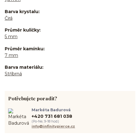
Barva krystalu
Čirá
Průměr kuličky
5 mm
Průměr kamínku
7 mm
Barva materiálu
Stříbrná
Potřebujete poradit?
Markéta Badurová
+420 731 681 038
(Po-Ne, 9-18 hod.)
info@infinitypierce.cz