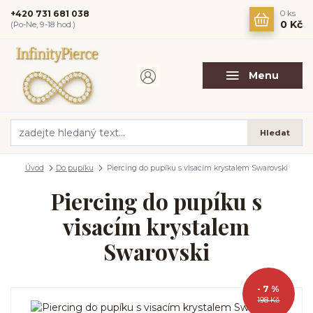
+420 731 681 038
0
ks
0 Kč
(Po-Ne, 9-18 hod.)
Menu
Hledat
Úvod
Do pupíku
Piercing do pupíku s visacím krystalem Swarovski
Piercing do pupíku s
visacím krystalem
Swarovski
- 7 %
198 Kč