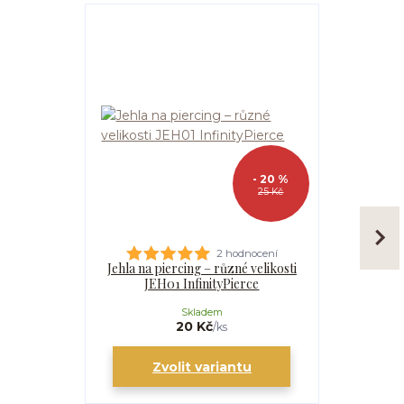
- 20 %
25 Kč
2 hodnocení
Jehla na piercing – různé velikosti
Kanyla
JEH01 InfinityPierce
I
Skladem
20 Kč
/
ks
Zvolit variantu
Zv