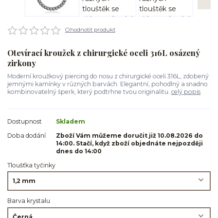
Ohodnotit produkt
Otevírací kroužek z chirurgické oceli 316L osázený
zirkony
Moderní kroužkový piercing do nosu z chirurgické oceli 316L, zdobený
jemnými kamínky v různých barvách. Elegantní, pohodlný a snadno
kombinovatelný šperk, který podtrhne tvou originalitu.
celý popis
Dostupnost
Skladem
Doba dodání
Zboží Vám můžeme doručit již 10.08.2026 do
14:00. Stačí, když zboží objednáte nejpozději
dnes do 14:00
Tloušťka tyčinky
Barva krystalu