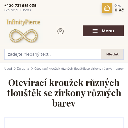
+420 731 681 038
0
ks
0 Kč
(Po-Ne, 9-18 hod.)
Menu
Hledat
Úvod
Do ucha
Otevírací kroužek různých tlouštěk se zirkony různých barev
Otevírací kroužek různých
tlouštěk se zirkony různých
barev