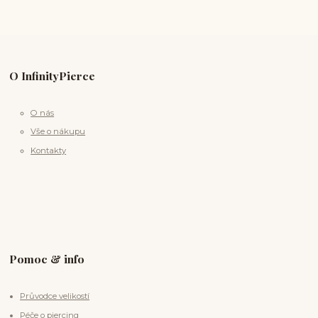
O InfinityPierce
O nás
Vše o nákupu
Kontakty
Pomoc & info
Průvodce velikostí
Péče o piercing