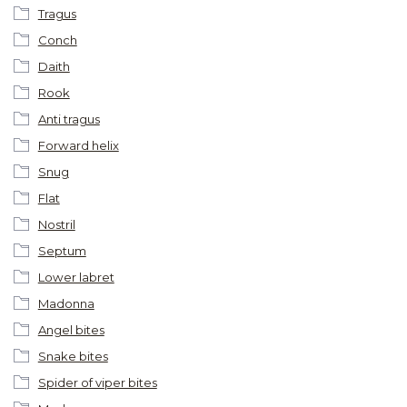
Tragus
Conch
Daith
Rook
Anti tragus
Forward helix
Snug
Flat
Nostril
Septum
Lower labret
Madonna
Angel bites
Snake bites
Spider of viper bites