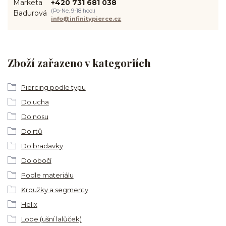
+420 731 681 038
(Po-Ne, 9-18 hod.)
info@infinitypierce.cz
Zboží zařazeno v kategoriích
Piercing podle typu
Do ucha
Do nosu
Do rtů
Do bradavky
Do obočí
Podle materiálu
Kroužky a segmenty
Helix
Lobe (ušní lalůček)