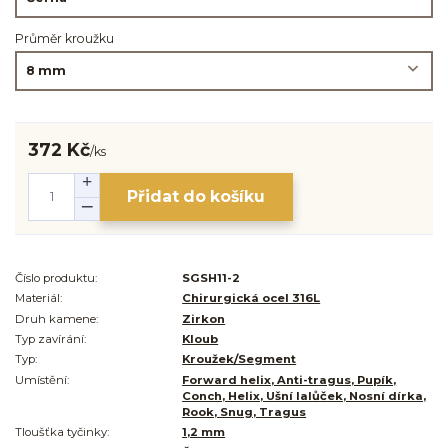
Průměr kroužku
372 Kč
/
ks
Přidat do košíku
Číslo produktu:
SGSH11-2
Materiál:
Chirurgická ocel 316L
Druh kamene:
Zirkon
Typ zavírání:
Kloub
Typ:
Kroužek/Segment
Umístění:
Forward helix, Anti-tragus, Pupík,
Conch, Helix, Ušní lalůček, Nosní dírka,
Rook, Snug, Tragus
Tloušťka tyčinky:
1,2 mm