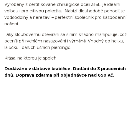
Vyrobený z certifikované chirurgické oceli 316L, je ideální
volbou i pro citlivou pokožku. Nabízí dlouhodobé pohodlí, je
voděodolný a nerezaví – perfektní společník pro každodenní
nošení.
Díky kloubovému otevírání se s ním snadno manipuluje, což
oceníš při rychlém nasazování i výměně. Vhodný do helixu,
lalůčku i dalších ušních piercingů.
Krása, na kterou je spoleh.
Dodáváno v dárkové krabičce. Dodání do 3 pracovních
dnů. Doprava zdarma při objednávce nad 650 Kč.
kroužek/segment/ring/segmentový kroužek/clicker/Do
ucha/pupíkovka//pupek/pupík/helix/lobe/ušní
lalůček/tragus/conch/daith/rook/anti tragus/forward
helix/snug/flat/Do nosu/nostril/septum/bridge/do rtů/lower
labret/madonna/angel bites/snake bites/spides of viper
bites/medusa/do pupíku/do pupku/do bradavky/bradavka/do
obočí/chirurgická ocel/316L