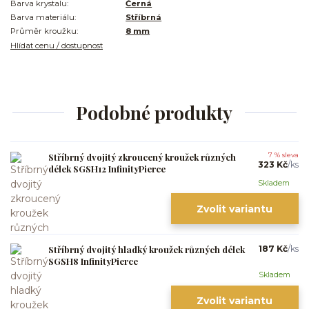
Barva krystalu:
Černá
Barva materiálu:
Stříbrná
Průměr kroužku:
8 mm
Hlídat cenu / dostupnost
Podobné produkty
Stříbrný dvojitý zkroucený kroužek různých
7 % sleva
323 Kč
/
ks
délek SGSH12 InfinityPierce
Skladem
Zvolit variantu
Stříbrný dvojitý hladký kroužek různých délek
187 Kč
/
ks
SGSH8 InfinityPierce
Skladem
Zvolit variantu