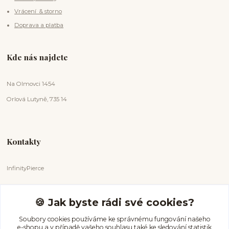
Vrácení & storno
Doprava a platba
Kde nás najdete
Na Olmovci 1454
Orlová Lutyně, 735 14
Kontakty
InfinityPierce
Markéta Badurová
+420 731 681 038
🍪 Jak byste rádi své cookies?
(Po-Ne, 9-18 hod.)
Soubory cookies používáme ke správnému fungování našeho
e-shopu a v případě vašeho souhlasu také ke sledování statistik