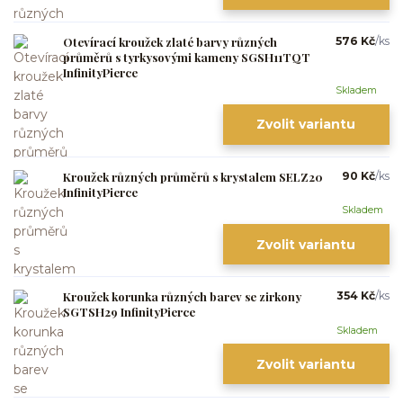
Otevírací kroužek zlaté barvy různých
576 Kč
/
ks
průměrů s tyrkysovými kameny SGSH11TQT
InfinityPierce
Skladem
Zvolit variantu
Kroužek různých průměrů s krystalem SELZ20
90 Kč
/
ks
InfinityPierce
Skladem
Zvolit variantu
Kroužek korunka různých barev se zirkony
354 Kč
/
ks
SGTSH29 InfinityPierce
Skladem
Zvolit variantu