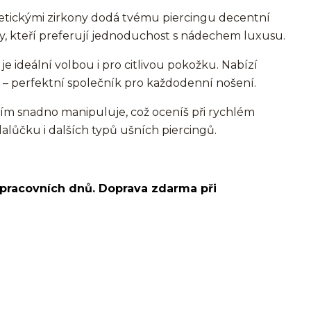
etickými zirkony dodá tvému piercingu decentní
 ty, kteří preferují jednoduchost s nádechem luxusu.
je ideální volbou i pro citlivou pokožku. Nabízí
 – perfektní společník pro každodenní nošení.
ím snadno manipuluje, což oceníš při rychlém
lalůčku i dalších typů ušních piercingů.
 pracovních dnů. Doprava zdarma při
o ucha/pupíkovka//pupek/pupík/helix/lobe/ušní
d helix/snug/flat/Do nosu/nostril/septum/bridge/do
spides of viper bites/medusa/do pupíku/do pupku/do