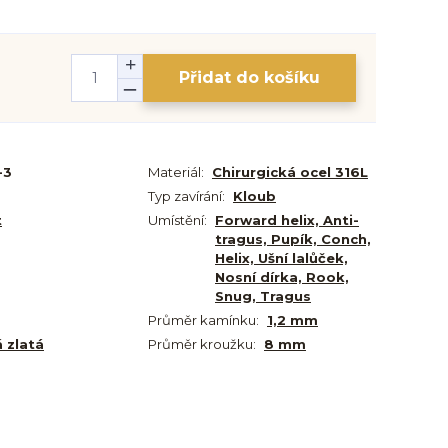
Přidat do košíku
-3
Materiál:
Chirurgická ocel 316L
Typ zavírání:
Kloub
t
Umístění:
Forward helix, Anti-
tragus, Pupík, Conch,
Helix, Ušní lalůček,
Nosní dírka, Rook,
Snug, Tragus
Průměr kamínku:
1,2 mm
 zlatá
Průměr kroužku:
8 mm