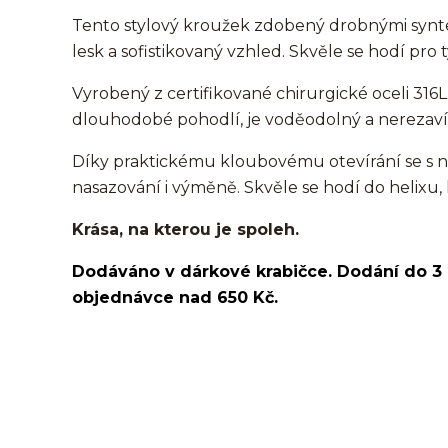
Tento stylový kroužek zdobený drobnými synt
lesk a sofistikovaný vzhled. Skvěle se hodí pro
Vyrobený z certifikované chirurgické oceli 316L 
dlouhodobé pohodlí, je voděodolný a nerezaví
Díky praktickému kloubovému otevírání se s n
nasazování i výměně. Skvěle se hodí do helixu, 
Krása, na kterou je spoleh.
Dodáváno v dárkové krabičce. Dodání do 3
objednávce nad 650 Kč.
kroužek/segment/ring/segmentový kroužek/clicker/D
lalůček/tragus/conch/daith/rook/anti tragus/forwar
rtů/lower labret/madonna/angel bites/snake bites/
bradavky/bradavka/do obočí/chirurgická ocel/316L