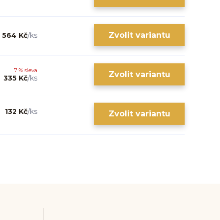
Zvolit variantu
564 Kč
/
ks
7 % sleva
Zvolit variantu
335 Kč
/
ks
132 Kč
/
ks
Zvolit variantu