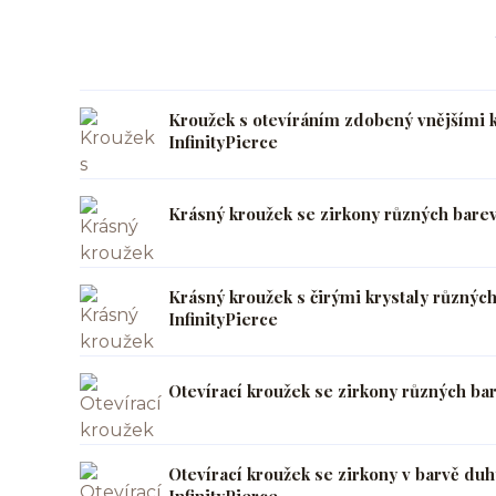
Kroužek s otevíráním zdobený vnějšími 
InfinityPierce
Krásný kroužek se zirkony různých bare
Krásný kroužek s čirými krystaly různ
InfinityPierce
Otevírací kroužek se zirkony různých ba
Otevírací kroužek se zirkony v barvě d
InfinityPierce