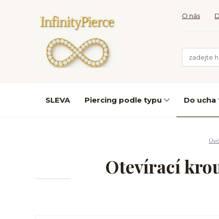
O nás
D
SLEVA
Piercing podle typu
Do ucha
Úv
Otevírací kro