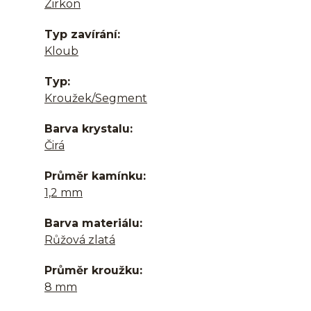
Zirkon
Typ zavírání
Kloub
Typ
Kroužek/Segment
Barva krystalu
Čirá
Průměr kamínku
1,2 mm
Barva materiálu
Růžová zlatá
Průměr kroužku
8 mm