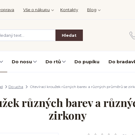
oprava
Vše o nákupu
Kontakty
Blog
Hledat
Do nosu
Do rtů
Do pupíku
Do bradav
od
Do ucha
Otevírací kroužek různých barev a různých průměrů se zir
užek různých barev a různ
zirkony