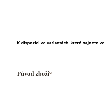
kroužek/segment/ring/segmentový kroužek/clicker/D
lalůček/tragus/conch/daith/rook/anti tragus/forwar
rtů/lower labret/madonna/angel bites/snake bites/
bradavky/bradavka/do obočí/chirurgická ocel/316L
K dispozici ve variantách, které najdete ve 
Původ zboží