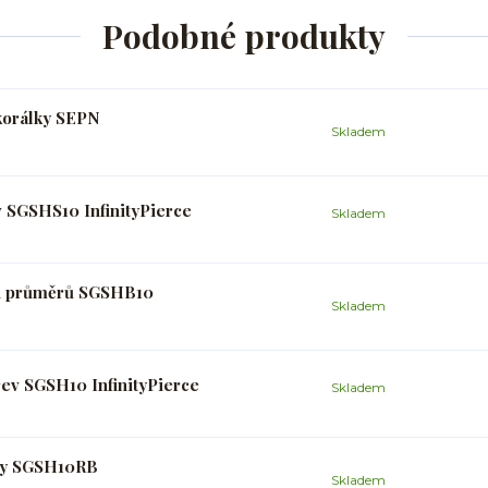
Podobné produkty
korálky SEPN
Skladem
v SGSHS10 InfinityPierce
Skladem
ých průměrů SGSHB10
Skladem
rev SGSH10 InfinityPierce
Skladem
uhy SGSH10RB
Skladem