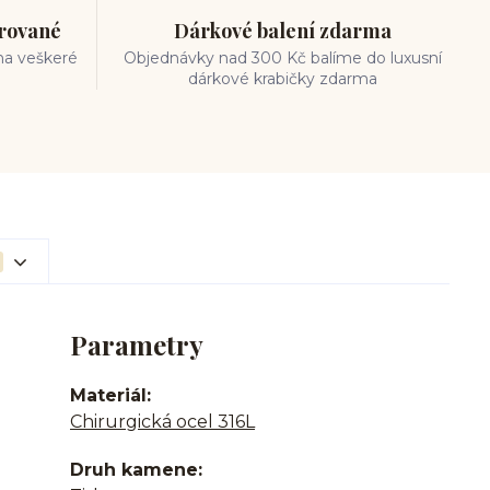
trované
Dárkové balení zdarma
na veškeré
Objednávky nad 300 Kč balíme do luxusní
dárkové krabičky zdarma
Parametry
Materiál
Chirurgická ocel 316L
Druh kamene