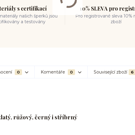
eriály s certifikací
10% SLEVA pro regis
ateriály našich šperků jsou
Pro registrované sleva 10% 
tifikovány a testovány
zboží
ocení
Komentáře
Související zboží
0
0
6
atý, růžový, černý i stříbrný