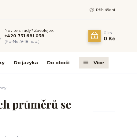
Přihlášení
Nevíte si rady? Zavolejte.
0
ks
+420 731 681 038
0 Kč
(Po-Ne, 9-18 hod.)
ky
Do jazyka
Do obočí
Více
kony
ých průměrů se