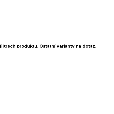
o ucha/pupíkovka//pupek/pupík/helix/lobe/ušní
d helix/snug/flat/Do nosu/nostril/septum/bridge/do
spides of viper bites/medusa/do pupíku/do pupku/do
filtrech produktu. Ostatní varianty na dotaz.