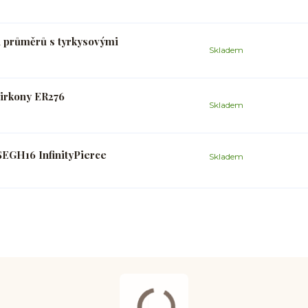
h průměrů s tyrkysovými
Skladem
zirkony ER276
Skladem
SEGH16 InfinityPierce
Skladem