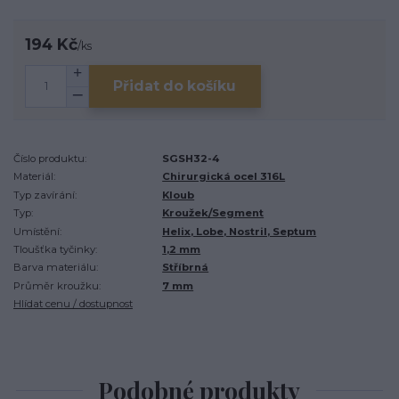
194 Kč
/
ks
Přidat do košíku
Číslo produktu:
SGSH32-4
Materiál:
Chirurgická ocel 316L
Typ zavírání:
Kloub
Typ:
Kroužek/Segment
Umístění:
Helix, Lobe, Nostril, Septum
Tloušťka tyčinky:
1,2 mm
Barva materiálu:
Stříbrná
Průměr kroužku:
7 mm
Hlídat cenu / dostupnost
Podobné produkty