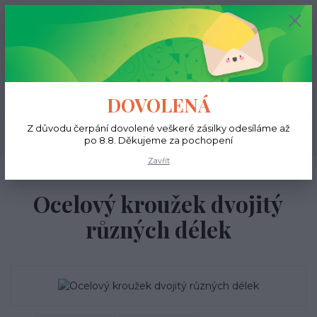
+420 731 681 038
0
ks
0 Kč
(Po-Ne, 9-18 hod.)
Menu
DOVOLENÁ
Z důvodu čerpání dovolené veškeré zásilky odesíláme až
Hledat
po 8.8. Děkujeme za pochopení
Zavřít
Úvod
Do ucha
Ocelový kroužek dvojitý různých délek
Ocelový kroužek dvojitý
různých délek