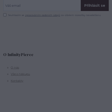
Přihlásit se
Souhlasím se
zpracováním osobních údajů
za účelem rozesílky newsletteru.
O InfinityPierce
O nás
Vše o nákupu
Kontakty