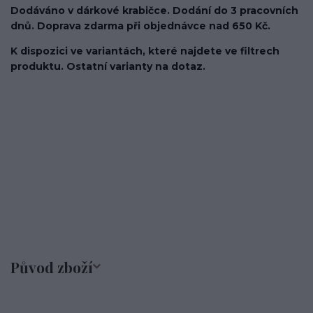
Dodáváno v dárkové krabičce. Dodání do 3 pracovních
dnů. Doprava zdarma při objednávce nad 650 Kč.
K dispozici ve variantách, které najdete ve filtrech
produktu. Ostatní varianty na dotaz.
kroužek/segment/ring/segmentový kroužek/clicker/Do
ucha/pupíkovka//pupek/pupík/helix/lobe/ušní
lalůček/tragus/conch/daith/rook/anti tragus/forward
helix/snug/flat/Do nosu/nostril/septum/bridge/do rtů/lower
labret/madonna/angel bites/snake bites/spides of viper
bites/medusa/do pupíku/do pupku/do bradavky/bradavka/do
obočí/chirurgická ocel/316L
Původ zboží