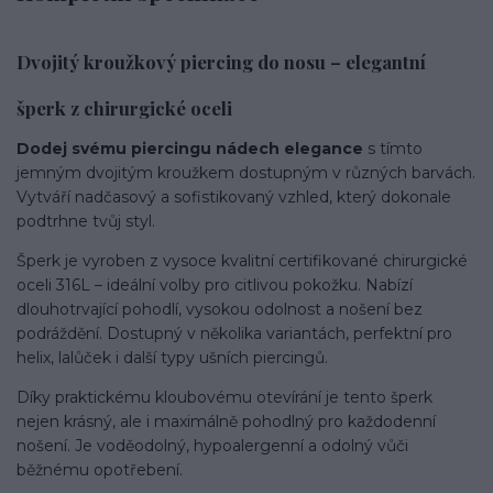
Dvojitý kroužkový piercing do nosu – elegantní
šperk z chirurgické oceli
Dodej svému piercingu nádech elegance
s tímto
jemným dvojitým kroužkem dostupným v různých barvách.
Vytváří nadčasový a sofistikovaný vzhled, který dokonale
podtrhne tvůj styl.
Šperk je vyroben z vysoce kvalitní certifikované chirurgické
oceli 316L – ideální volby pro citlivou pokožku. Nabízí
dlouhotrvající pohodlí, vysokou odolnost a nošení bez
podráždění. Dostupný v několika variantách, perfektní pro
helix, lalůček i další typy ušních piercingů.
Díky praktickému kloubovému otevírání je tento šperk
nejen krásný, ale i maximálně pohodlný pro každodenní
nošení. Je voděodolný, hypoalergenní a odolný vůči
běžnému opotřebení.