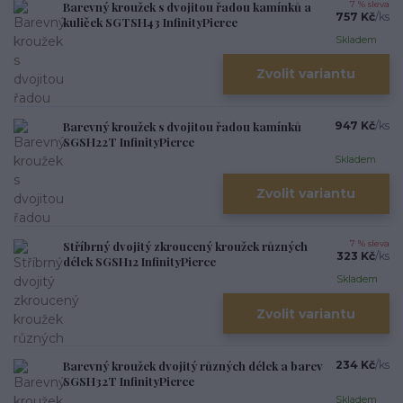
Barevný kroužek s dvojitou řadou kamínků a
7 % sleva
757 Kč
/
ks
kuliček SGTSH43 InfinityPierce
Skladem
Zvolit variantu
Barevný kroužek s dvojitou řadou kamínků
947 Kč
/
ks
SGSH22T InfinityPierce
Skladem
Zvolit variantu
Stříbrný dvojitý zkroucený kroužek různých
7 % sleva
323 Kč
/
ks
délek SGSH12 InfinityPierce
Skladem
Zvolit variantu
Barevný kroužek dvojitý různých délek a barev
234 Kč
/
ks
SGSH32T InfinityPierce
Skladem