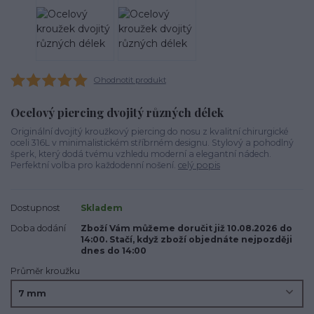
Ohodnotit produkt
Ocelový piercing dvojitý různých délek
Originální dvojitý kroužkový piercing do nosu z kvalitní chirurgické
oceli 316L v minimalistickém stříbrném designu. Stylový a pohodlný
šperk, který dodá tvému vzhledu moderní a elegantní nádech.
Perfektní volba pro každodenní nošení.
celý popis
Dostupnost
Skladem
Doba dodání
Zboží Vám můžeme doručit již 10.08.2026 do
14:00. Stačí, když zboží objednáte nejpozději
dnes do 14:00
Průměr kroužku