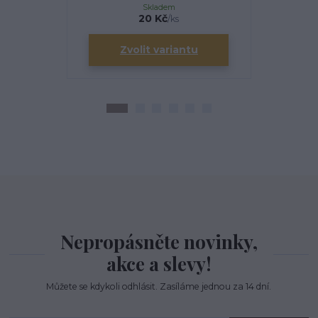
Skladem
20 Kč
/
ks
Zvolit variantu
Zv
Nepropásněte novinky,
akce a slevy!
Můžete se kdykoli odhlásit. Zasíláme jednou za 14 dní.