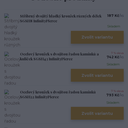
Stříbrný dvojitý hladký kroužek různých délek
187 Kč
/
ks
SGSH8 InfinityPierce
Skladem
Zvolit variantu
Ocelový kroužek s dvojitou řadou kamínků a
7 % sleva
742 Kč
/
ks
kuliček SGSH43 InfinityPierce
Skladem
Zvolit variantu
Ocelový kroužek s dvojitou řadou kamínků
7 % sleva
793 Kč
/
ks
SGSH22 InfinityPierce
Skladem
Zvolit variantu