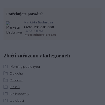
Potřebujete poradit?
Markéta Badurová
+420 731 681 038
(Po-Ne, 9-18 hod.)
info@infinitypierce.cz
Zboží zařazeno v kategoriích
Piercing podle typu
Do ucha
Do nosu
Do rtů
Do bradavky
Do obočí