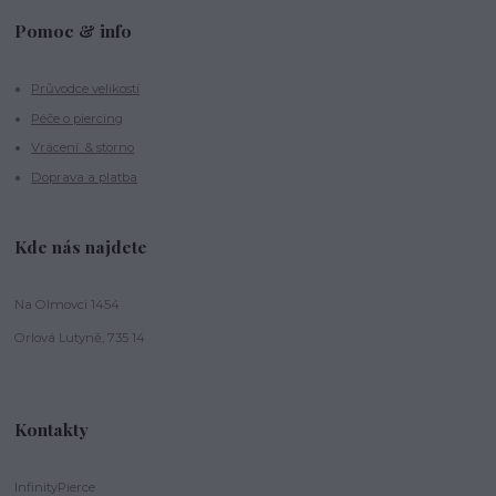
Pomoc & info
Průvodce velikostí
Péče o piercing
Vrácení & storno
Doprava a platba
Kde nás najdete
Na Olmovci 1454
Orlová Lutyně, 735 14
Kontakty
InfinityPierce