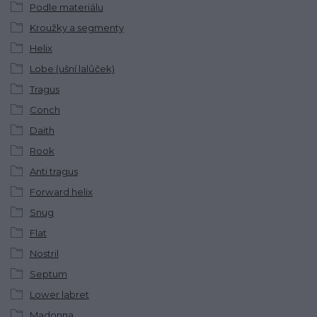
Podle materiálu
Kroužky a segmenty
Helix
Lobe (ušní lalůček)
Tragus
Conch
Daith
Rook
Anti tragus
Forward helix
Snug
Flat
Nostril
Septum
Lower labret
Madonna