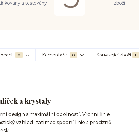
tifikovány a testovány
zboží
ocení
Komentáře
Související zboží
0
0
6
liček a krystaly
í design s maximální odolností. Vrchní linie
ický vzhled, zatímco spodní linie s precizně
esk.