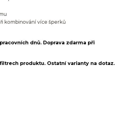
smu
při kombinování více šperků
 pracovních dnů. Doprava zdarma při
filtrech produktu. Ostatní varianty na dotaz.
o ucha/pupíkovka//pupek/pupík/helix/lobe/ušní
d helix/snug/flat/Do nosu/nostril/septum/bridge/do
spides of viper bites/medusa/do pupíku/do pupku/do