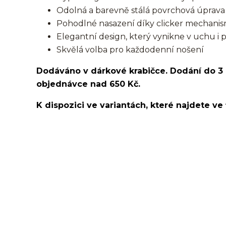
Odolná a barevně stálá povrchová úprava
Pohodlné nasazení díky clicker mechani
Elegantní design, který vynikne v uchu i 
Skvělá volba pro každodenní nošení
Dodáváno v dárkové krabičce. Dodání do 3
objednávce nad 650 Kč.
K dispozici ve variantách, které najdete ve 
kroužek/segment/ring/segmentový kroužek/clicker/D
lalůček/tragus/conch/daith/rook/anti tragus/forwar
rtů/lower labret/madonna/angel bites/snake bites/
bradavky/bradavka/do obočí/chirurgická ocel/316L