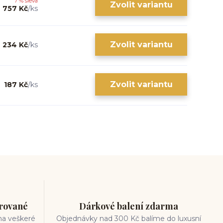
7 % sleva
Zvolit variantu
757 Kč
/
ks
Zvolit variantu
234 Kč
/
ks
Zvolit variantu
187 Kč
/
ks
trované
Dárkové balení zdarma
na veškeré
Objednávky nad 300 Kč balíme do luxusní