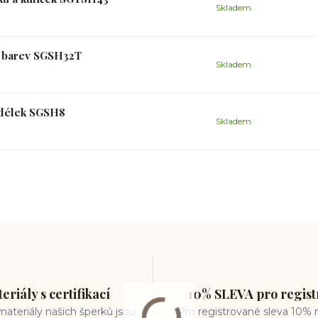
Skladem
a barev SGSH32T
Skladem
h délek SGSH8
Skladem
eriály s certifikací
10% SLEVA pro regis
ateriály našich šperků jsou
Pro registrované sleva 10% 