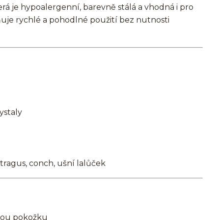
terá je hypoalergenní, barevně stálá a vhodná i pro
je rychlé a pohodlné použití bez nutnosti
ystaly
, tragus, conch, ušní lalůček
ivou pokožku