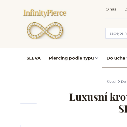
O nás
D
SLEVA
Piercing podle typu
Do ucha
Úvod
Do 
Luxusní krou
S