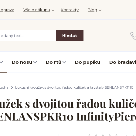
oprava
Vše o nákupu
Kontakty
Blog
Hledat
Do nosu
Do rtů
Do pupíku
Do bradav
ucha
Luxusní kroužek s dvojitou řadou kuliček a krystaly SENLANSPKR10 In
žek s dvojitou řadou kulič
ENLANSPKR10 InfinityPier