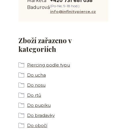
+420 731 681 038
(Po-Ne, 9-18 hod.)
info@infinitypierce.cz
Zboží zařazeno v
kategoriích
Piercing podle typu
Do ucha
Do nosu
Do rtů
Do pupíku
Do bradavky
Do obočí