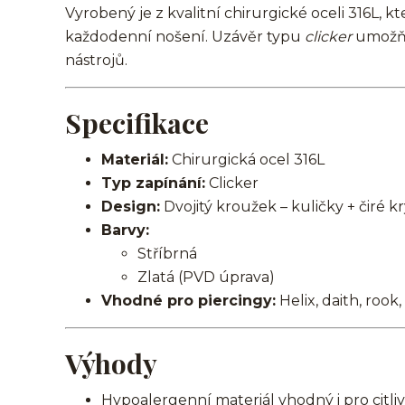
Vyrobený je z kvalitní chirurgické oceli 316L, k
každodenní nošení. Uzávěr typu
clicker
umožňu
nástrojů.
Specifikace
Materiál:
Chirurgická ocel 316L
Typ zapínání:
Clicker
Design:
Dvojitý kroužek – kuličky + čiré kr
Barvy:
Stříbrná
Zlatá (PVD úprava)
Vhodné pro piercingy:
Helix, daith, rook
Výhody
Hypoalergenní materiál vhodný i pro citl