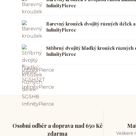
InfinityPierce
Barevný kroužek dvojitý různých délek 
InfinityPierce
Stříbrný dvojitý hladký kroužek různýc
InfinityPierce
Osobní odběr a doprava nad 650 Kč
Mat
zdarma
Veškeré m