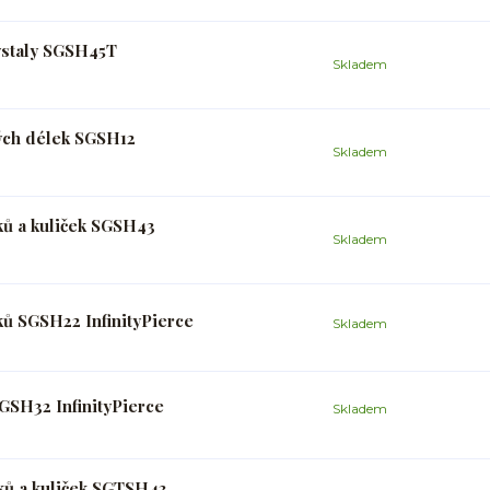
rystaly SGSH45T
Skladem
ných délek SGSH12
Skladem
ků a kuliček SGSH43
Skladem
ků SGSH22 InfinityPierce
Skladem
GSH32 InfinityPierce
Skladem
ků a kuliček SGTSH43