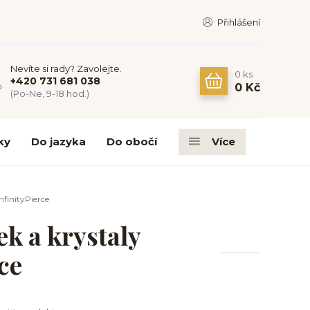
Přihlášení
Nevíte si rady? Zavolejte.
0
ks
+420 731 681 038
0 Kč
(Po-Ne, 9-18 hod.)
ky
Do jazyka
Do obočí
Více
finityPierce
ek a krystaly
ce