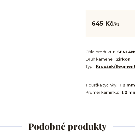
645 Kč
/
ks
Číslo produktu:
SENLAN
Druh kamene:
Zirkon
Typ:
Kroužek/Segmen
Tloušťka tyčinky:
1,2 mm
Průměr kamínku:
1,2 m
Podobné produkty