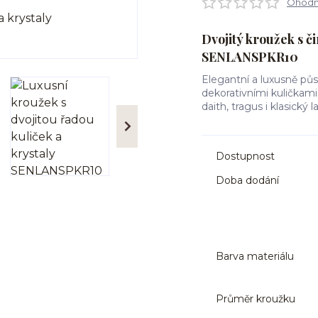
Ohodno
Dvojitý kroužek s č
SENLANSPKR10
Elegantní a luxusně půs
dekorativními kuličkami 
daith, tragus i klasický 
Dostupnost
Doba dodání
Barva materiálu
Průměr kroužku