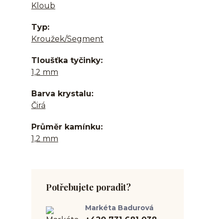
Kloub
Typ
Kroužek/Segment
Tloušťka tyčinky
1,2 mm
Barva krystalu
Čirá
Průměr kamínku
1,2 mm
Potřebujete poradit?
Markéta Badurová