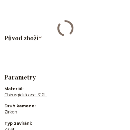
bites/medusa/chirurgická ocel/316L
Původ zboží
Parametry
Materiál
Chirurgická ocel 316L
Druh kamene
Zirkon
Typ zavírání
Závit