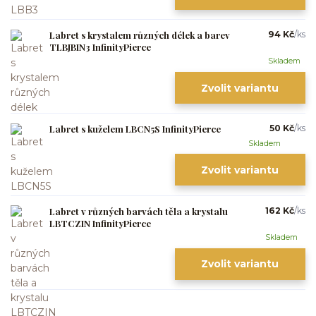
Labret s krystalem různých délek a barev
94 Kč
/
ks
TLBJBIN3 InfinityPierce
Skladem
Zvolit variantu
Labret s kuželem LBCN5S InfinityPierce
50 Kč
/
ks
Skladem
Zvolit variantu
Labret v různých barvách těla a krystalu
162 Kč
/
ks
LBTCZIN InfinityPierce
Skladem
Zvolit variantu