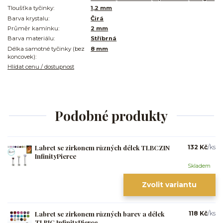
Tloušťka tyčinky:
1,2 mm
Barva krystalu:
Čirá
Průměr kamínku:
2 mm
Barva materiálu:
Stříbrná
Délka samotné tyčinky (bez
8 mm
koncovek):
Hlídat cenu / dostupnost
Podobné produkty
Labret se zirkonem různých délek TLBCZIN
132 Kč
/
ks
InfinityPierce
Skladem
Zvolit variantu
Labret se zirkonem různých barev a délek
118 Kč
/
ks
TLBIC InfinityPierce