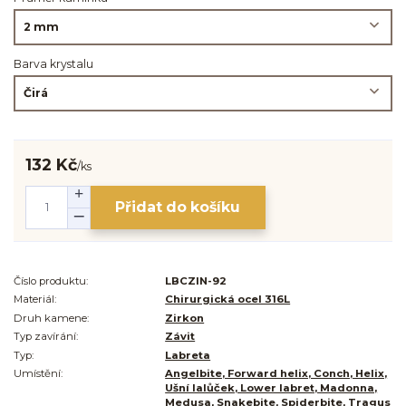
Barva krystalu
132 Kč
/
ks
Přidat do košíku
Číslo produktu:
LBCZIN-92
Materiál:
Chirurgická ocel 316L
Druh kamene:
Zirkon
Typ zavírání:
Závit
Typ:
Labreta
Umístění:
Angelbite, Forward helix, Conch, Helix,
Ušní lalůček, Lower labret, Madonna,
Medusa, Snakebite, Spiderbite, Tragus