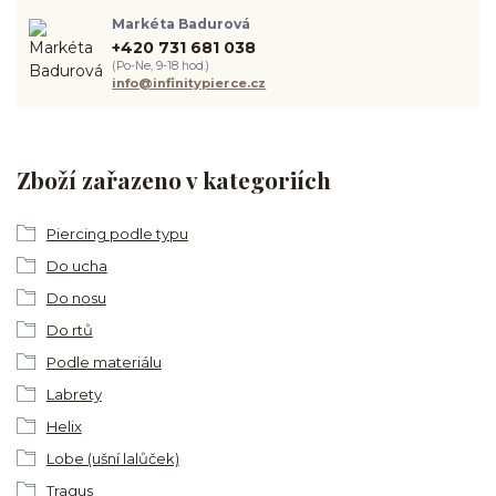
Markéta Badurová
+420 731 681 038
(Po-Ne, 9-18 hod.)
info@infinitypierce.cz
Zboží zařazeno v kategoriích
Piercing podle typu
Do ucha
Do nosu
Do rtů
Podle materiálu
Labrety
Helix
Lobe (ušní lalůček)
Tragus