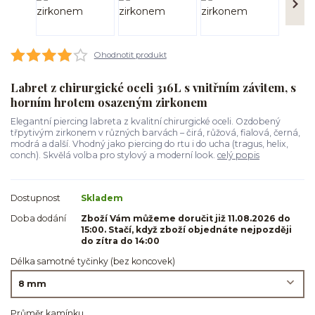
Ohodnotit produkt
Labret z chirurgické oceli 316L s vnitřním závitem, s
horním hrotem osazeným zirkonem
Elegantní piercing labreta z kvalitní chirurgické oceli. Ozdobený
třpytivým zirkonem v různých barvách – čirá, růžová, fialová, černá,
modrá a další. Vhodný jako piercing do rtu i do ucha (tragus, helix,
conch). Skvělá volba pro stylový a moderní look.
celý popis
Dostupnost
Skladem
Doba dodání
Zboží Vám můžeme doručit již 11.08.2026 do
15:00. Stačí, když zboží objednáte nejpozději
do zítra do 14:00
Délka samotné tyčinky (bez koncovek)
Průměr kamínku