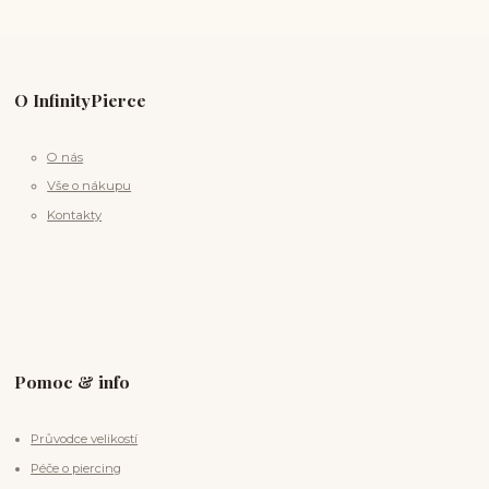
O InfinityPierce
O nás
Vše o nákupu
Kontakty
Pomoc & info
Průvodce velikostí
Péče o piercing