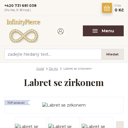
+420 731 681 038
0
ks
0 Kč
(Po-Ne, 9-18 hod.)
Menu
Hledat
Úvod
Do rtů
Labret se zirkonem
Labret se zirkonem
TOP produkt