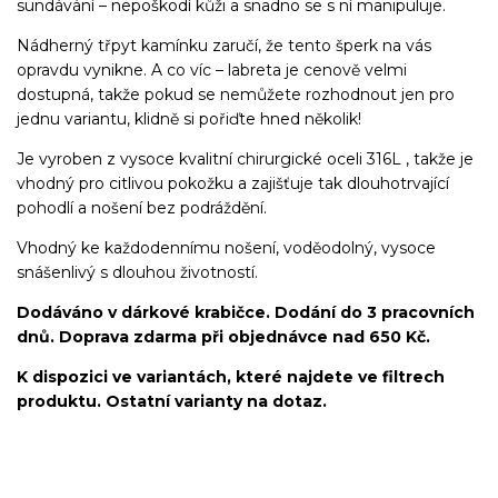
sundávání – nepoškodí kůži a snadno se s ní manipuluje.
Nádherný třpyt kamínku zaručí, že tento šperk na vás
opravdu vynikne. A co víc – labreta je cenově velmi
dostupná, takže pokud se nemůžete rozhodnout jen pro
jednu variantu, klidně si pořiďte hned několik!
Je vyroben z vysoce kvalitní chirurgické oceli 316L , takže je
vhodný pro citlivou pokožku a zajišťuje tak dlouhotrvající
pohodlí a nošení bez podráždění.
Vhodný ke každodennímu nošení, voděodolný, vysoce
snášenlivý s dlouhou životností.
Dodáváno v dárkové krabičce. Dodání do 3 pracovních
dnů. Doprava zdarma při objednávce nad 650 Kč.
K dispozici ve variantách, které najdete ve filtrech
produktu. Ostatní varianty na dotaz.
Labret/labretka/flat back piercing/stříbrný/Do ucha/lobe/ušní
lalůček/helix/tragus/conch/forward helix/flat/do nosu/nostril/do
rtů/lower labret/madonna/angel bites/snake bites/spider of viper