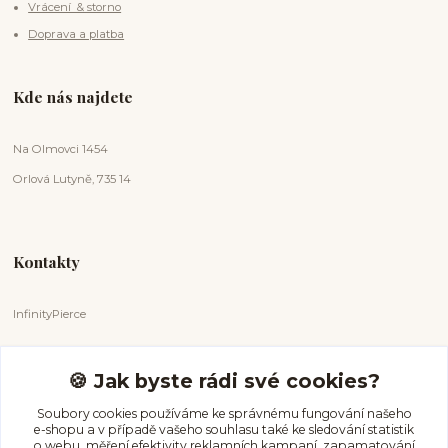
Vrácení & storno
Doprava a platba
Kde nás najdete
Na Olmovci 1454
Orlová Lutyně, 735 14
Kontakty
InfinityPierce
Markéta Badurová
+420 731 681 038
🍪 Jak byste rádi své cookies?
(Po-Ne, 9-18 hod.)
Soubory cookies používáme ke správnému fungování našeho
e-shopu a v případě vašeho souhlasu také ke sledování statistik
info@infinitypierce.cz
o webu, měření efektivity reklamních kampaní, zapamatování