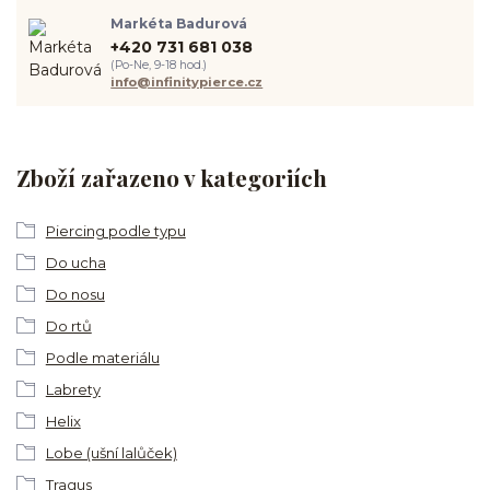
Markéta Badurová
+420 731 681 038
(Po-Ne, 9-18 hod.)
info@infinitypierce.cz
Zboží zařazeno v kategoriích
Piercing podle typu
Do ucha
Do nosu
Do rtů
Podle materiálu
Labrety
Helix
Lobe (ušní lalůček)
Tragus