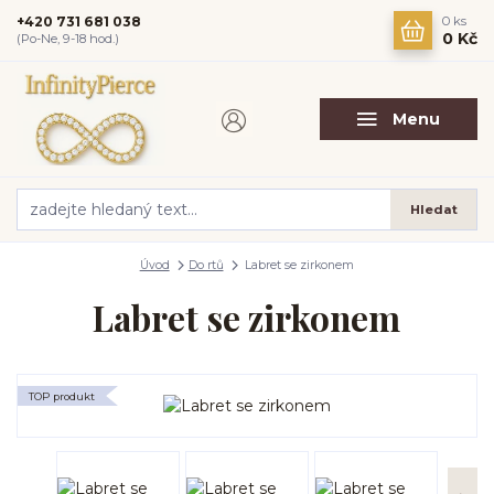
+420 731 681 038
0
ks
0 Kč
(Po-Ne, 9-18 hod.)
Menu
Hledat
Úvod
Do rtů
Labret se zirkonem
Labret se zirkonem
TOP produkt