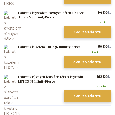
Labret s krystalem různých délek a barev
94 Kč
/
ks
TLBJBIN3 InfinityPierce
Skladem
Zvolit variantu
Labret s kuželem LBCN5S InfinityPierce
50 Kč
/
ks
Skladem
Zvolit variantu
Labret v různých barvách těla a krystalu
162 Kč
/
ks
LBTCZIN InfinityPierce
Skladem
Zvolit variantu