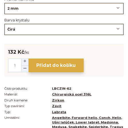
Barva krystalu
132 Kč
/
ks
Přidat do košíku
Číslo produktu:
LBCZIN-62
Materiál:
Chirurgická ocel 316L
Druh kamene:
Zirkon
Typ zavírání:
Závit
Typ:
Labreta
Umístění:
Angelbite, Forward helix, Conch, Helix,
Ušní lalůček, Lower labret, Madonna,
Medusa, Snakebite, Spiderbite, Tragus