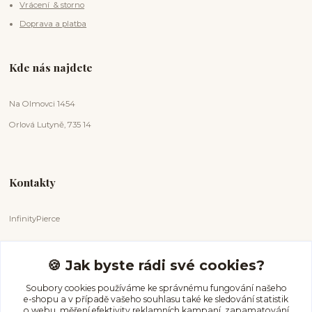
Vrácení & storno
Doprava a platba
Kde nás najdete
Na Olmovci 1454
Orlová Lutyně, 735 14
Kontakty
InfinityPierce
Markéta Badurová
+420 731 681 038
🍪 Jak byste rádi své cookies?
(Po-Ne, 9-18 hod.)
Soubory cookies používáme ke správnému fungování našeho
e-shopu a v případě vašeho souhlasu také ke sledování statistik
info@infinitypierce.cz
o webu, měření efektivity reklamních kampaní, zapamatování