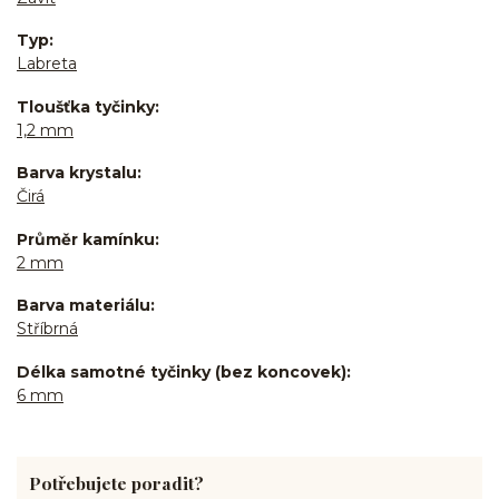
Typ
Labreta
Tloušťka tyčinky
1,2 mm
Barva krystalu
Čirá
Průměr kamínku
2 mm
Barva materiálu
Stříbrná
Délka samotné tyčinky (bez koncovek)
6 mm
Potřebujete poradit?