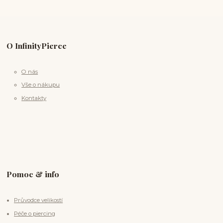
O InfinityPierce
O nás
Vše o nákupu
Kontakty
Pomoc & info
Průvodce velikostí
Péče o piercing