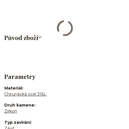
bites/medusa/chirurgická ocel/316L
Původ zboží
Parametry
Materiál
Chirurgická ocel 316L
Druh kamene
Zirkon
Typ zavírání
Závit