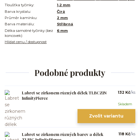
Tloušťka tyčinky:
1,2 mm
Barva krystalu:
Čirá
Průměr kamínku:
2 mm
Barva materiálu:
Stříbrná
Délka samotné tyčinky (bez
6 mm
koncovek):
Hlídat cenu / dostupnost
Podobné produkty
Labret se zirkonem různých délek TLBCZIN
132 Kč
/
ks
InfinityPierce
Skladem
Zvolit variantu
Labret se zirkonem různých barev a délek
118 Kč
/
ks
TLBIC InfinityPierce