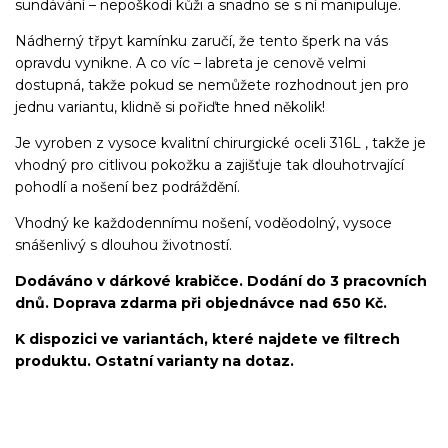
sundávání – nepoškodí kůži a snadno se s ní manipuluje.
Nádherný třpyt kamínku zaručí, že tento šperk na vás
opravdu vynikne. A co víc – labreta je cenově velmi
dostupná, takže pokud se nemůžete rozhodnout jen pro
jednu variantu, klidně si pořiďte hned několik!
Je vyroben z vysoce kvalitní chirurgické oceli 316L , takže je
vhodný pro citlivou pokožku a zajišťuje tak dlouhotrvající
pohodlí a nošení bez podráždění.
Vhodný ke každodennímu nošení, voděodolný, vysoce
snášenlivý s dlouhou životností.
Dodáváno v dárkové krabičce. Dodání do 3 pracovních
dnů. Doprava zdarma při objednávce nad 650 Kč.
K dispozici ve variantách, které najdete ve filtrech
produktu. Ostatní varianty na dotaz.
Labret/labretka/flat back piercing/stříbrný/Do ucha/lobe/ušní
lalůček/helix/tragus/conch/forward helix/flat/do nosu/nostril/do
rtů/lower labret/madonna/angel bites/snake bites/spider of viper