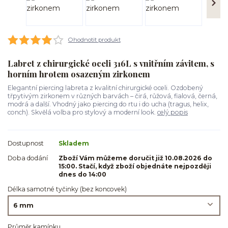
Ohodnotit produkt
Labret z chirurgické oceli 316L s vnitřním závitem, s
horním hrotem osazeným zirkonem
Elegantní piercing labreta z kvalitní chirurgické oceli. Ozdobený
třpytivým zirkonem v různých barvách – čirá, růžová, fialová, černá,
modrá a další. Vhodný jako piercing do rtu i do ucha (tragus, helix,
conch). Skvělá volba pro stylový a moderní look.
celý popis
Dostupnost
Skladem
Doba dodání
Zboží Vám můžeme doručit již 10.08.2026 do
15:00. Stačí, když zboží objednáte nejpozději
dnes do 14:00
Délka samotné tyčinky (bez koncovek)
Průměr kamínku