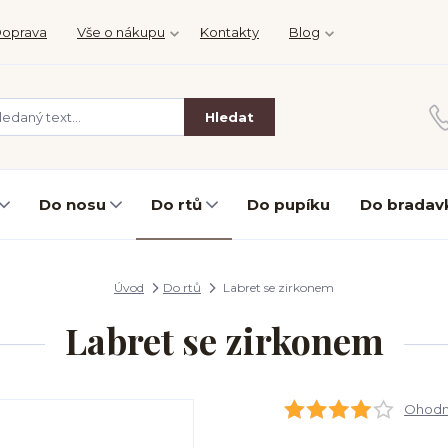
oprava
Vše o nákupu
Kontakty
Blog
Hledat
Do nosu
Do rtů
Do pupíku
Do bradav
Úvod
Do rtů
Labret se zirkonem
Labret se zirkonem
Ohodno