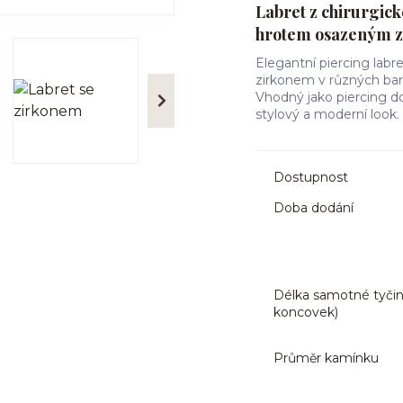
Labret z chirurgick
hrotem osazeným 
Elegantní piercing labr
zirkonem v různých barvá
Vhodný jako piercing do 
stylový a moderní look.
Dostupnost
Doba dodání
Délka samotné tyčin
koncovek)
Průměr kamínku