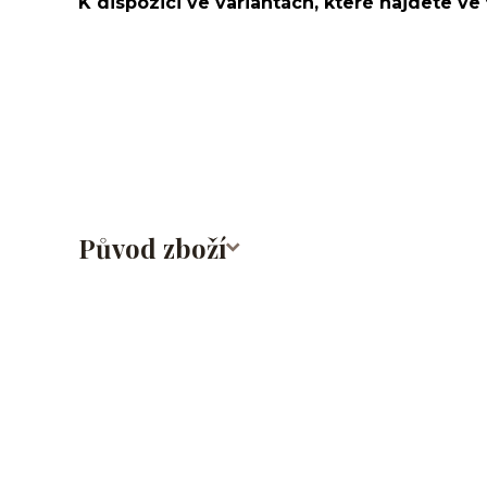
K dispozici ve variantách, které najdete ve 
Labret/labretka/flat back piercing/stříbrný/Do ucha/
nosu/nostril/do rtů/lower labret/madonna/angel bite
ocel/316L
Původ zboží