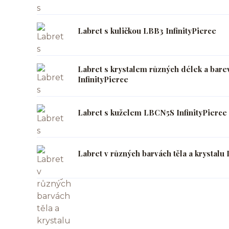
Labret s kuličkou LBB3 InfinityPierce
Labret s krystalem různých délek a bar
InfinityPierce
Labret s kuželem LBCN5S InfinityPierce
Labret v různých barvách těla a krystalu