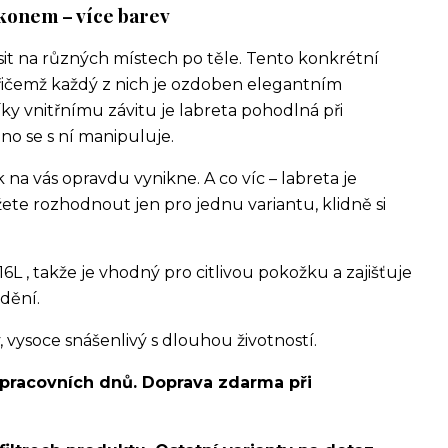
rkonem – více barev
sit na různých místech po těle. Tento konkrétní
řičemž každý z nich je ozdoben elegantním
ky vnitřnímu závitu je labreta pohodlná při
no se s ní manipuluje.
na vás opravdu vynikne. A co víc – labreta je
te rozhodnout jen pro jednu variantu, klidně si
16L , takže je vhodný pro citlivou pokožku a zajišťuje
dění.
ysoce snášenlivý s dlouhou životností.
 pracovních dnů. Doprava zdarma při