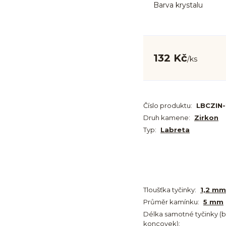
Barva krystalu
132 Kč
/
ks
Číslo produktu:
LBCZIN
Druh kamene:
Zirkon
Typ:
Labreta
Tloušťka tyčinky:
1,2 mm
Průměr kamínku:
5 mm
Délka samotné tyčinky (
koncovek):