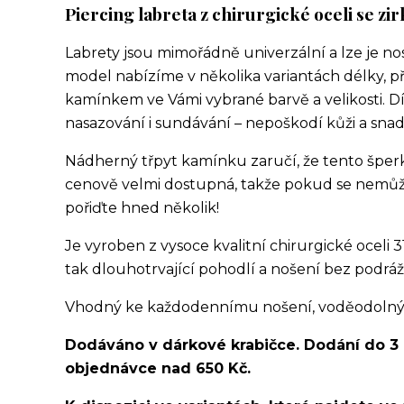
Piercing labreta z chirurgické oceli se zi
Labrety jsou mimořádně univerzální a lze je no
model nabízíme v několika variantách délky, p
kamínkem ve Vámi vybrané barvě a velikosti. Dí
nasazování i sundávání – nepoškodí kůži a snad
Nádherný třpyt kamínku zaručí, že tento šperk 
cenově velmi dostupná, takže pokud se nemůže
pořiďte hned několik!
Je vyroben z vysoce kvalitní chirurgické oceli 3
tak dlouhotrvající pohodlí a nošení bez podráž
Vhodný ke každodennímu nošení, voděodolný, v
Dodáváno v dárkové krabičce. Dodání do 3
objednávce nad 650 Kč.