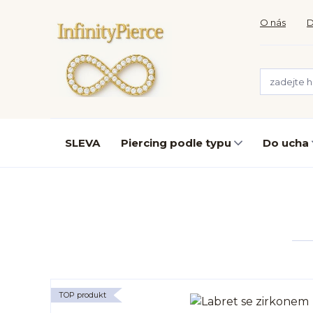
O nás
D
SLEVA
Piercing podle typu
Do ucha
TOP produkt