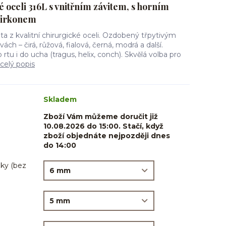
é oceli 316L s vnitřním závitem, s horním
zirkonem
eta z kvalitní chirurgické oceli. Ozdobený třpytivým
ch – čirá, růžová, fialová, černá, modrá a další.
rtu i do ucha (tragus, helix, conch). Skvělá volba pro
celý popis
Skladem
Zboží Vám můžeme doručit již
10.08.2026 do 15:00. Stačí, když
zboží objednáte nejpozději dnes
do 14:00
ky (bez