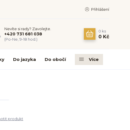
Přihlášení
Nevíte si rady? Zavolejte.
0
ks
+420 731 681 038
0 Kč
(Po-Ne, 9-18 hod.)
ky
Do jazyka
Do obočí
Více
tit produkt