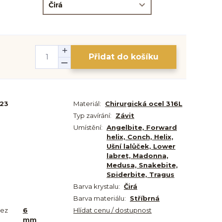
Přidat do košíku
-23
Materiál:
Chirurgická ocel 316L
Typ zavírání:
Závit
Umístění:
Angelbite, Forward
helix, Conch, Helix,
Ušní lalůček, Lower
labret, Madonna,
Medusa, Snakebite,
Spiderbite, Tragus
Barva krystalu:
Čirá
Barva materiálu:
Stříbrná
bez
6
Hlídat cenu / dostupnost
mm