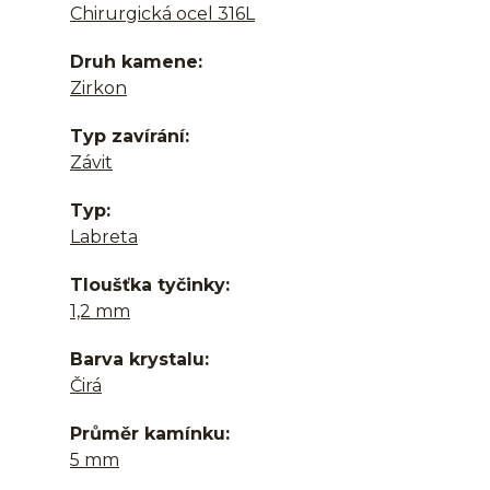
Chirurgická ocel 316L
Druh kamene
Zirkon
Typ zavírání
Závit
Typ
Labreta
Tloušťka tyčinky
1,2 mm
Barva krystalu
Čirá
Průměr kamínku
5 mm