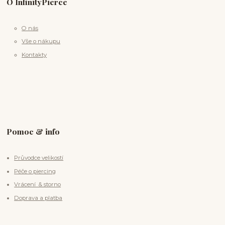
O InfinityPierce
O nás
Vše o nákupu
Kontakty
Pomoc & info
Průvodce velikostí
Péče o piercing
Vrácení & storno
Doprava a platba