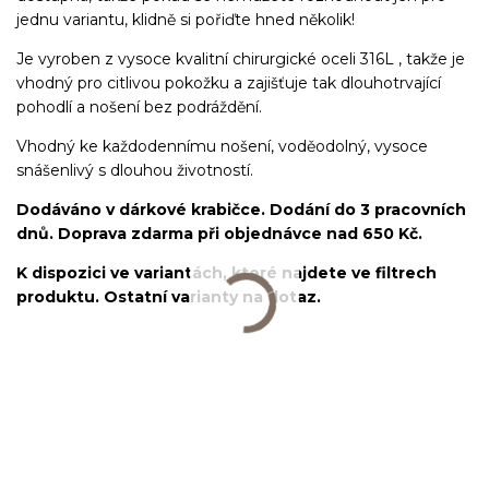
jednu variantu, klidně si pořiďte hned několik!
Je vyroben z vysoce kvalitní chirurgické oceli 316L , takže je
vhodný pro citlivou pokožku a zajišťuje tak dlouhotrvající
pohodlí a nošení bez podráždění.
Vhodný ke každodennímu nošení, voděodolný, vysoce
snášenlivý s dlouhou životností.
Dodáváno v dárkové krabičce. Dodání do 3 pracovních
dnů. Doprava zdarma při objednávce nad 650 Kč.
K dispozici ve variantách, které najdete ve filtrech
produktu. Ostatní varianty na dotaz.
Labret/labretka/flat back piercing/stříbrný/Do ucha/lobe/ušní
lalůček/helix/tragus/conch/forward helix/flat/do nosu/nostril/do
rtů/lower labret/madonna/angel bites/snake bites/spider of viper
bites/medusa/chirurgická ocel/316L