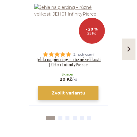
- 20 %
25 Kč
2 hodnocení
Jehla na piercing – různé velikosti
Kanyla
JEH01 InfinityPierce
I
Skladem
20 Kč
/
ks
Zvolit variantu
Zv