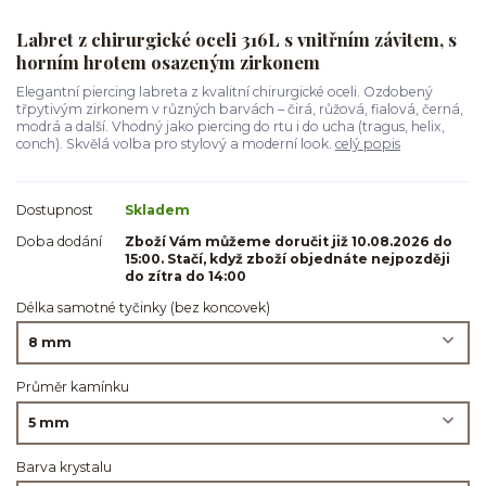
Labret z chirurgické oceli 316L s vnitřním závitem, s
horním hrotem osazeným zirkonem
Elegantní piercing labreta z kvalitní chirurgické oceli. Ozdobený
třpytivým zirkonem v různých barvách – čirá, růžová, fialová, černá,
modrá a další. Vhodný jako piercing do rtu i do ucha (tragus, helix,
conch). Skvělá volba pro stylový a moderní look.
celý popis
Dostupnost
Skladem
Doba dodání
Zboží Vám můžeme doručit již 10.08.2026 do
15:00. Stačí, když zboží objednáte nejpozději
do zítra do 14:00
Délka samotné tyčinky (bez koncovek)
Průměr kamínku
Barva krystalu