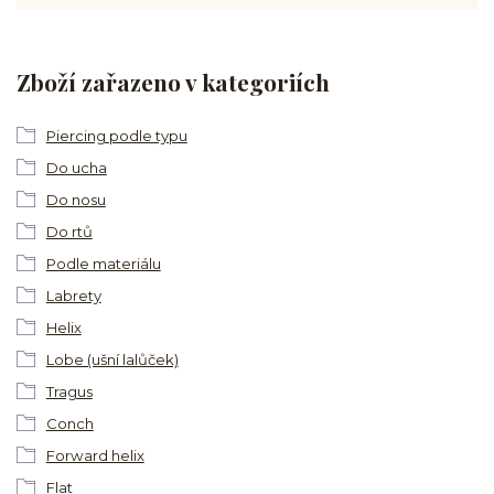
Zboží zařazeno v kategoriích
Piercing podle typu
Do ucha
Do nosu
Do rtů
Podle materiálu
Labrety
Helix
Lobe (ušní lalůček)
Tragus
Conch
Forward helix
Flat