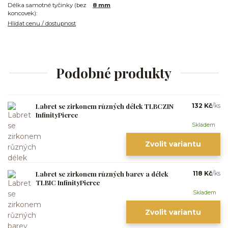
Délka samotné tyčinky (bez
8 mm
koncovek):
Hlídat cenu / dostupnost
Podobné produkty
Labret se zirkonem různých délek TLBCZIN
132 Kč
/
ks
InfinityPierce
Skladem
Zvolit variantu
Labret se zirkonem různých barev a délek
118 Kč
/
ks
TLBIC InfinityPierce
Skladem
Zvolit variantu