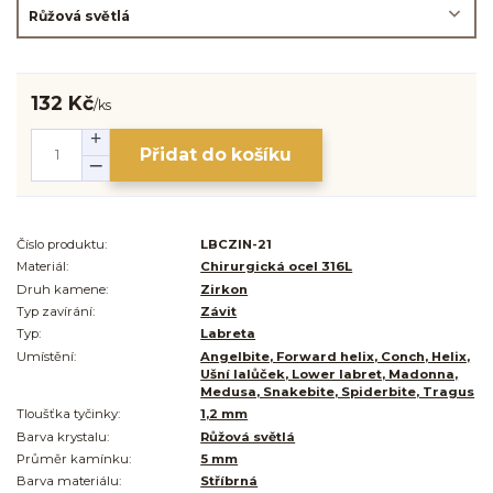
132 Kč
/
ks
Přidat do košíku
Číslo produktu:
LBCZIN-21
Materiál:
Chirurgická ocel 316L
Druh kamene:
Zirkon
Typ zavírání:
Závit
Typ:
Labreta
Umístění:
Angelbite, Forward helix, Conch, Helix,
Ušní lalůček, Lower labret, Madonna,
Medusa, Snakebite, Spiderbite, Tragus
Tloušťka tyčinky:
1,2 mm
Barva krystalu:
Růžová světlá
Průměr kamínku:
5 mm
Barva materiálu:
Stříbrná