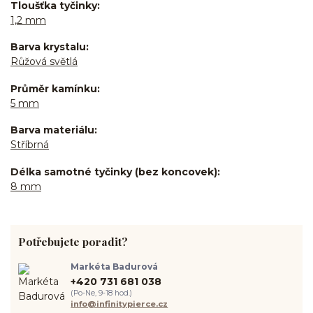
Tloušťka tyčinky
1,2 mm
Barva krystalu
Růžová světlá
Průměr kamínku
5 mm
Barva materiálu
Stříbrná
Délka samotné tyčinky (bez koncovek)
8 mm
Potřebujete poradit?
Markéta Badurová
+420 731 681 038
(Po-Ne, 9-18 hod.)
info@infinitypierce.cz