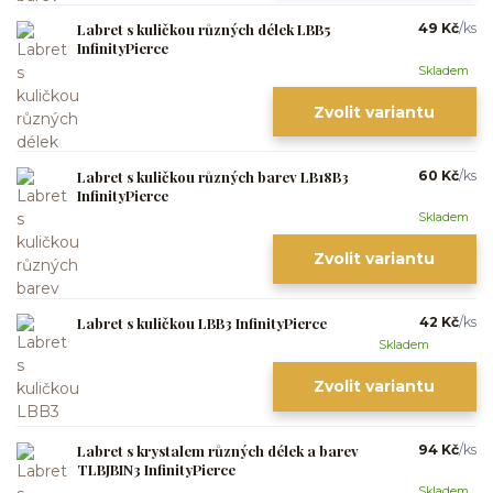
Labret s kuličkou různých délek LBB5
49 Kč
/
ks
InfinityPierce
Skladem
Zvolit variantu
Labret s kuličkou různých barev LB18B3
60 Kč
/
ks
InfinityPierce
Skladem
Zvolit variantu
Labret s kuličkou LBB3 InfinityPierce
42 Kč
/
ks
Skladem
Zvolit variantu
Labret s krystalem různých délek a barev
94 Kč
/
ks
TLBJBIN3 InfinityPierce
Skladem