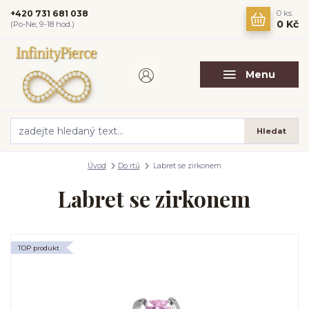
+420 731 681 038
0
ks
0 Kč
(Po-Ne, 9-18 hod.)
Menu
Hledat
Úvod
Do rtů
Labret se zirkonem
Labret se zirkonem
TOP produkt