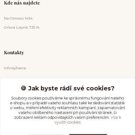
Kde nás najdete
Na Olmovci 1454
Orlová Lutyně, 735 14
Kontakty
InfinityPierce
Markéta Badurová
+420 731 681 038
🍪 Jak byste rádi své cookies?
(Po-Ne, 9-18 hod.)
Soubory cookies používáme ke správnému fungování našeho
e-shopu a v případě vašeho souhlasu také ke sledování statistik
info@infinitypierce.cz
o webu, měření efektivity reklamních kampaní, zapamatování
vašeho oblíbeného nastavení při používání stránek, či
zobrazení reklam odpovídajících vašim preferencím.
Více k
využití cookies