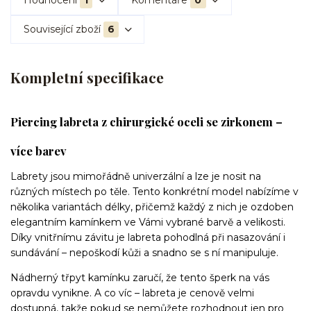
Hodnocení
1
Komentáře
0
Související zboží
6
Kompletní specifikace
Piercing labreta z chirurgické oceli se zirkonem –
více barev
Labrety jsou mimořádně univerzální a lze je nosit na
různých místech po těle. Tento konkrétní model nabízíme v
několika variantách délky, přičemž každý z nich je ozdoben
elegantním kamínkem ve Vámi vybrané barvě a velikosti.
Díky vnitřnímu závitu je labreta pohodlná při nasazování i
sundávání – nepoškodí kůži a snadno se s ní manipuluje.
Nádherný třpyt kamínku zaručí, že tento šperk na vás
opravdu vynikne. A co víc – labreta je cenově velmi
dostupná, takže pokud se nemůžete rozhodnout jen pro