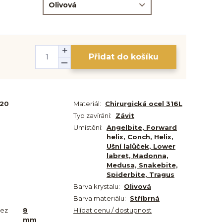
Přidat do košíku
-20
Materiál:
Chirurgická ocel 316L
Typ zavírání:
Závit
Umístění:
Angelbite, Forward
helix, Conch, Helix,
Ušní lalůček, Lower
labret, Madonna,
Medusa, Snakebite,
Spiderbite, Tragus
Barva krystalu:
Olivová
Barva materiálu:
Stříbrná
bez
8
Hlídat cenu / dostupnost
mm