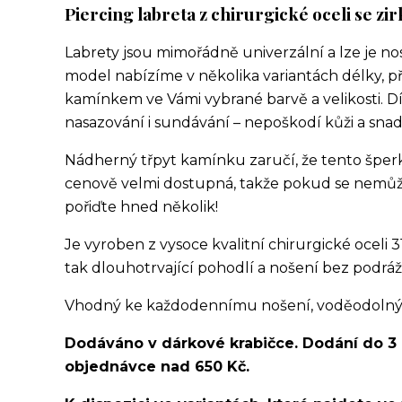
Piercing labreta z chirurgické oceli se zi
Labrety jsou mimořádně univerzální a lze je no
model nabízíme v několika variantách délky, p
kamínkem ve Vámi vybrané barvě a velikosti. Dí
nasazování i sundávání – nepoškodí kůži a snad
Nádherný třpyt kamínku zaručí, že tento šperk 
cenově velmi dostupná, takže pokud se nemůže
pořiďte hned několik!
Je vyroben z vysoce kvalitní chirurgické oceli 3
tak dlouhotrvající pohodlí a nošení bez podráž
Vhodný ke každodennímu nošení, voděodolný, v
Dodáváno v dárkové krabičce. Dodání do 3
objednávce nad 650 Kč.