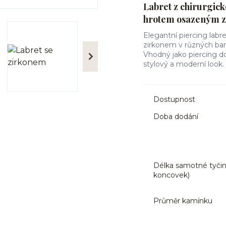
Labret z chirurgick
hrotem osazeným 
Elegantní piercing labr
zirkonem v různých barvá
Vhodný jako piercing do 
stylový a moderní look.
Dostupnost
Doba dodání
Délka samotné tyčin
koncovek)
Průměr kamínku