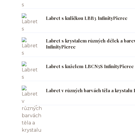
Labret s kuličkou LBB3 InfinityPierce
Labret s krystalem různých délek a bar
InfinityPierce
Labret s kuželem LBCN5S InfinityPierce
Labret v různých barvách těla a krystalu