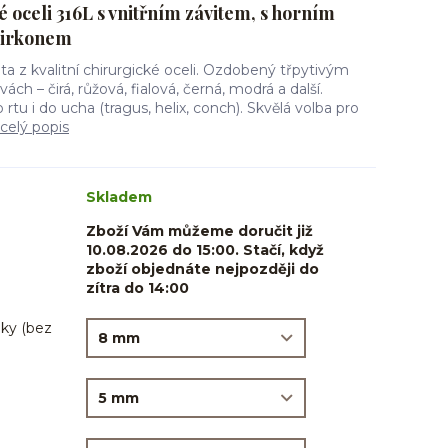
é oceli 316L s vnitřním závitem, s horním
zirkonem
eta z kvalitní chirurgické oceli. Ozdobený třpytivým
ch – čirá, růžová, fialová, černá, modrá a další.
rtu i do ucha (tragus, helix, conch). Skvělá volba pro
celý popis
Skladem
Zboží Vám můžeme doručit již
10.08.2026 do 15:00. Stačí, když
zboží objednáte nejpozději do
zítra do 14:00
ky (bez