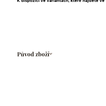
K dispozici ve variantách, které najdete ve 
Labret/labretka/flat back piercing/stříbrný/Do ucha/
nosu/nostril/do rtů/lower labret/madonna/angel bite
ocel/316L
Původ zboží