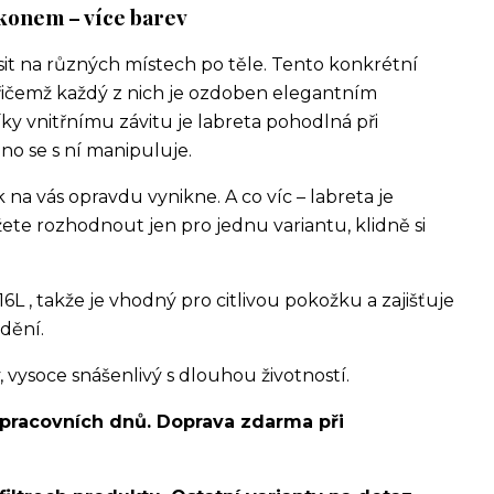
rkonem – více barev
sit na různých místech po těle. Tento konkrétní
řičemž každý z nich je ozdoben elegantním
ky vnitřnímu závitu je labreta pohodlná při
no se s ní manipuluje.
na vás opravdu vynikne. A co víc – labreta je
te rozhodnout jen pro jednu variantu, klidně si
16L , takže je vhodný pro citlivou pokožku a zajišťuje
dění.
ysoce snášenlivý s dlouhou životností.
 pracovních dnů. Doprava zdarma při