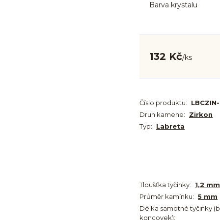
Barva krystalu
132 Kč
/
ks
Číslo produktu:
LBCZIN
Druh kamene:
Zirkon
Typ:
Labreta
Tloušťka tyčinky:
1,2 mm
Průměr kamínku:
5 mm
Délka samotné tyčinky (
koncovek):