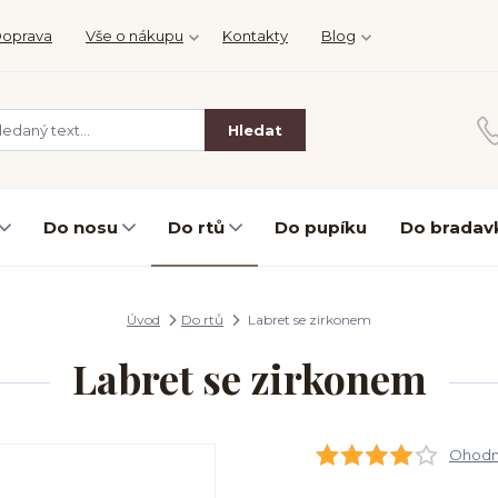
oprava
Vše o nákupu
Kontakty
Blog
Hledat
Do nosu
Do rtů
Do pupíku
Do bradav
Úvod
Do rtů
Labret se zirkonem
Labret se zirkonem
Ohodno