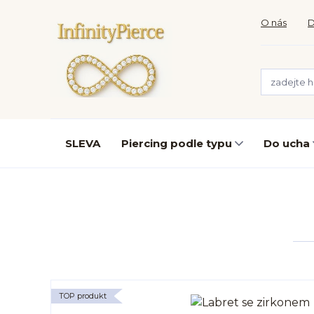
O nás
D
SLEVA
Piercing podle typu
Do ucha
TOP produkt