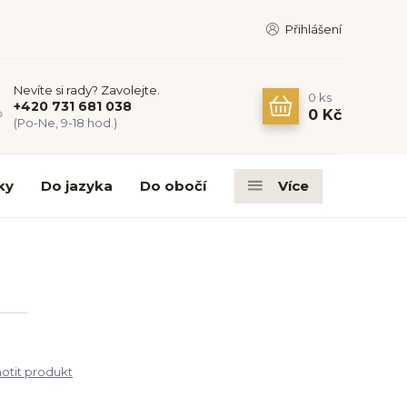
Přihlášení
Nevíte si rady? Zavolejte.
0
ks
+420 731 681 038
0 Kč
(Po-Ne, 9-18 hod.)
ky
Do jazyka
Do obočí
Více
tit produkt