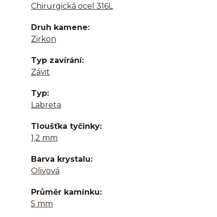
Chirurgická ocel 316L
Druh kamene
Zirkon
Typ zavírání
Závit
Typ
Labreta
Tloušťka tyčinky
1,2 mm
Barva krystalu
Olivová
Průměr kamínku
5 mm