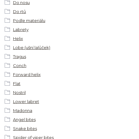
Do nosu
Do rtů
Podle materiálu
Labrety
Helix
Lobe (ušní lalůček)
Tragus
Conch
Forward helix
Flat
Nostril
Lower labret
Madonna
Angel bites
Snake bites
Spider of viper bites