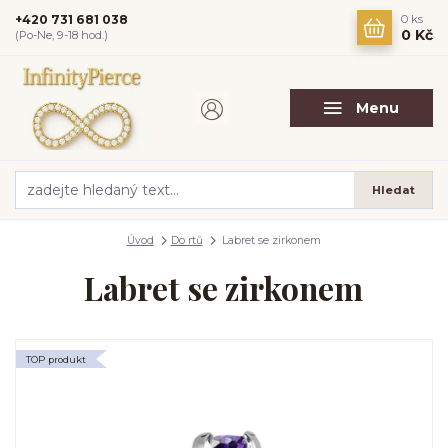
+420 731 681 038
0
ks
0 Kč
(Po-Ne, 9-18 hod.)
Menu
Hledat
Úvod
Do rtů
Labret se zirkonem
Labret se zirkonem
TOP produkt