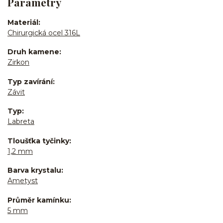
Parametry
Materiál
Chirurgická ocel 316L
Druh kamene
Zirkon
Typ zavírání
Závit
Typ
Labreta
Tloušťka tyčinky
1,2 mm
Barva krystalu
Ametyst
Průměr kamínku
5 mm