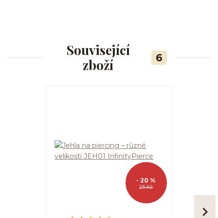
Související
6
zboží
- 20 %
25 Kč