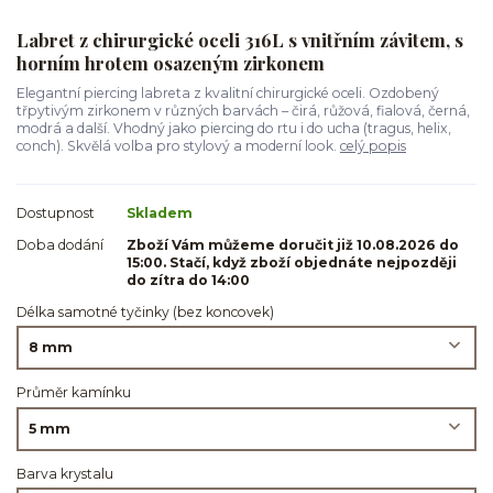
Labret z chirurgické oceli 316L s vnitřním závitem, s
horním hrotem osazeným zirkonem
Elegantní piercing labreta z kvalitní chirurgické oceli. Ozdobený
třpytivým zirkonem v různých barvách – čirá, růžová, fialová, černá,
modrá a další. Vhodný jako piercing do rtu i do ucha (tragus, helix,
conch). Skvělá volba pro stylový a moderní look.
celý popis
Dostupnost
Skladem
Doba dodání
Zboží Vám můžeme doručit již 10.08.2026 do
15:00. Stačí, když zboží objednáte nejpozději
do zítra do 14:00
Délka samotné tyčinky (bez koncovek)
Průměr kamínku
Barva krystalu