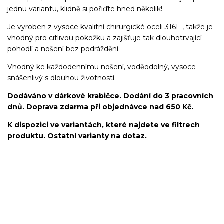
jednu variantu, klidně si pořiďte hned několik!
Je vyroben z vysoce kvalitní chirurgické oceli 316L , takže je
vhodný pro citlivou pokožku a zajišťuje tak dlouhotrvající
pohodlí a nošení bez podráždění.
Vhodný ke každodennímu nošení, voděodolný, vysoce
snášenlivý s dlouhou životností.
Dodáváno v dárkové krabičce. Dodání do 3 pracovních
dnů. Doprava zdarma při objednávce nad 650 Kč.
K dispozici ve variantách, které najdete ve filtrech
produktu. Ostatní varianty na dotaz.
Labret/labretka/flat back piercing/stříbrný/Do ucha/lobe/ušní
lalůček/helix/tragus/conch/forward helix/flat/do nosu/nostril/do
rtů/lower labret/madonna/angel bites/snake bites/spider of viper
bites/medusa/chirurgická ocel/316L