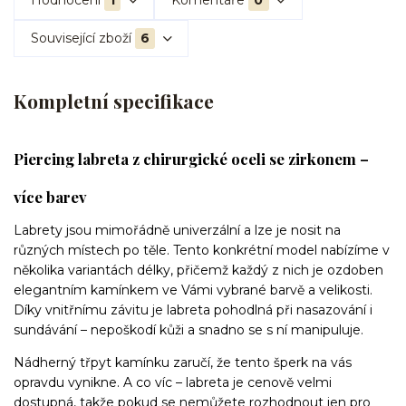
Hodnocení
1
Komentáře
0
Související zboží
6
Kompletní specifikace
Piercing labreta z chirurgické oceli se zirkonem –
více barev
Labrety jsou mimořádně univerzální a lze je nosit na
různých místech po těle. Tento konkrétní model nabízíme v
několika variantách délky, přičemž každý z nich je ozdoben
elegantním kamínkem ve Vámi vybrané barvě a velikosti.
Díky vnitřnímu závitu je labreta pohodlná při nasazování i
sundávání – nepoškodí kůži a snadno se s ní manipuluje.
Nádherný třpyt kamínku zaručí, že tento šperk na vás
opravdu vynikne. A co víc – labreta je cenově velmi
dostupná, takže pokud se nemůžete rozhodnout jen pro