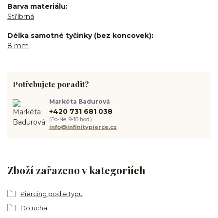
Barva materiálu
Stříbrná
Délka samotné tyčinky (bez koncovek)
8 mm
Potřebujete poradit?
Markéta Badurová
+420 731 681 038
(Po-Ne, 9-18 hod.)
info@infinitypierce.cz
Zboží zařazeno v kategoriích
Piercing podle typu
Do ucha