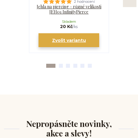
2 hodnocení
Jehla na piercing – různé velikosti
Kanyla
JEH01 InfinityPierce
I
Skladem
20 Kč
/
ks
Zvolit variantu
Zv
Nepropásněte novinky,
akce a slevy!