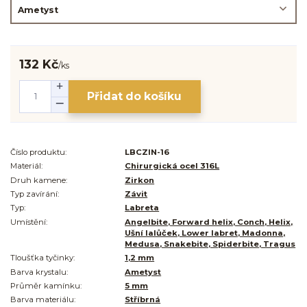
132 Kč
/
ks
Přidat do košíku
Číslo produktu:
LBCZIN-16
Materiál:
Chirurgická ocel 316L
Druh kamene:
Zirkon
Typ zavírání:
Závit
Typ:
Labreta
Umístění:
Angelbite, Forward helix, Conch, Helix,
Ušní lalůček, Lower labret, Madonna,
Medusa, Snakebite, Spiderbite, Tragus
Tloušťka tyčinky:
1,2 mm
Barva krystalu:
Ametyst
Průměr kamínku:
5 mm
Barva materiálu:
Stříbrná