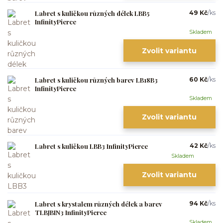
Labret s kuličkou různých délek LBB5
49 Kč
/
ks
InfinityPierce
Skladem
Zvolit variantu
Labret s kuličkou různých barev LB18B3
60 Kč
/
ks
InfinityPierce
Skladem
Zvolit variantu
Labret s kuličkou LBB3 InfinityPierce
42 Kč
/
ks
Skladem
Zvolit variantu
Labret s krystalem různých délek a barev
94 Kč
/
ks
TLBJBIN3 InfinityPierce
Skladem