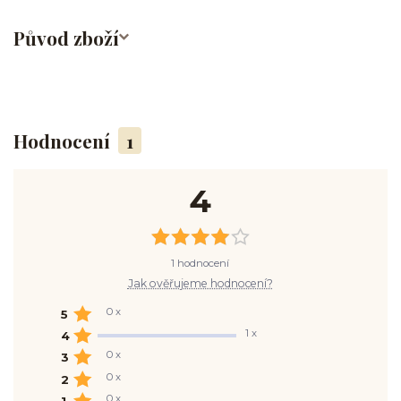
Původ zboží
Hodnocení
1
4
1 hodnocení
Jak ověřujeme hodnocení?
0 x
5
1 x
4
0 x
3
0 x
2
0 x