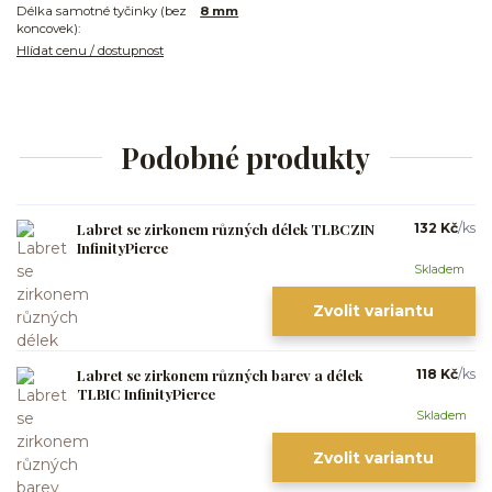
Délka samotné tyčinky (bez
8 mm
koncovek):
Hlídat cenu / dostupnost
Podobné produkty
Labret se zirkonem různých délek TLBCZIN
132 Kč
/
ks
InfinityPierce
Skladem
Zvolit variantu
Labret se zirkonem různých barev a délek
118 Kč
/
ks
TLBIC InfinityPierce
Skladem
Zvolit variantu