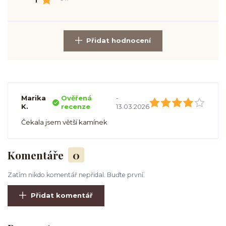
1
Přidat hodnocení
Marika
Ověřená
-
K.
recenze
13.03.2026
Čekala jsem větší kamínek
Komentáře
0
Zatím nikdo komentář nepřidal. Buďte první.
Přidat komentář