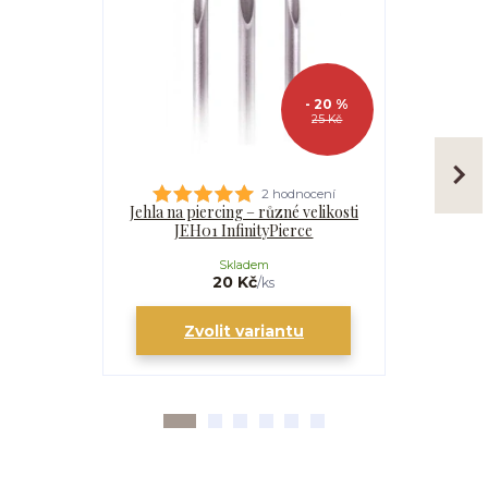
- 20 %
25 Kč
2 hodnocení
Jehla na piercing – různé velikosti
Kanyla
JEH01 InfinityPierce
I
Skladem
20 Kč
/
ks
Zvolit variantu
Zv