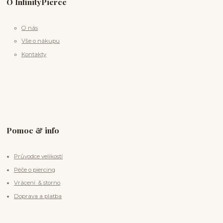
O InfinityPierce
O nás
Vše o nákupu
Kontakty
Pomoc & info
Průvodce velikostí
Péče o piercing
Vrácení & storno
Doprava a platba