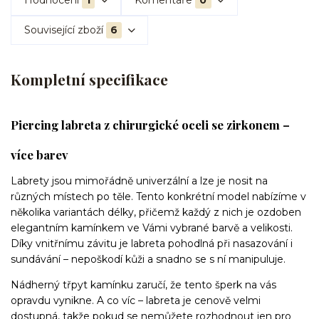
Hodnocení
1
Komentáře
0
Související zboží
6
Kompletní specifikace
Piercing labreta z chirurgické oceli se zirkonem –
více barev
Labrety jsou mimořádně univerzální a lze je nosit na
různých místech po těle. Tento konkrétní model nabízíme v
několika variantách délky, přičemž každý z nich je ozdoben
elegantním kamínkem ve Vámi vybrané barvě a velikosti.
Díky vnitřnímu závitu je labreta pohodlná při nasazování i
sundávání – nepoškodí kůži a snadno se s ní manipuluje.
Nádherný třpyt kamínku zaručí, že tento šperk na vás
opravdu vynikne. A co víc – labreta je cenově velmi
dostupná, takže pokud se nemůžete rozhodnout jen pro