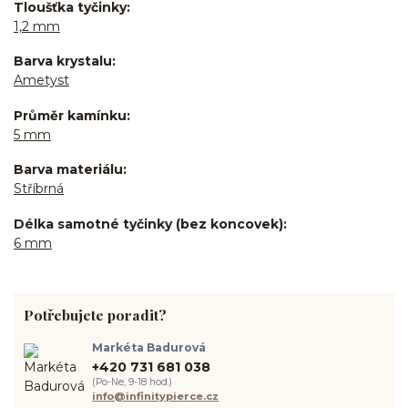
Tloušťka tyčinky
1,2 mm
Barva krystalu
Ametyst
Průměr kamínku
5 mm
Barva materiálu
Stříbrná
Délka samotné tyčinky (bez koncovek)
6 mm
Potřebujete poradit?
Markéta Badurová
+420 731 681 038
(Po-Ne, 9-18 hod.)
info@infinitypierce.cz