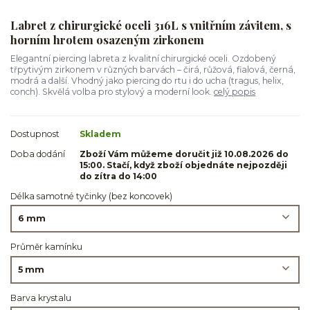
Labret z chirurgické oceli 316L s vnitřním závitem, s
horním hrotem osazeným zirkonem
Elegantní piercing labreta z kvalitní chirurgické oceli. Ozdobený
třpytivým zirkonem v různých barvách – čirá, růžová, fialová, černá,
modrá a další. Vhodný jako piercing do rtu i do ucha (tragus, helix,
conch). Skvělá volba pro stylový a moderní look.
celý popis
Dostupnost
Skladem
Doba dodání
Zboží Vám můžeme doručit již 10.08.2026 do
15:00. Stačí, když zboží objednáte nejpozději
do zítra do 14:00
Délka samotné tyčinky (bez koncovek)
Průměr kamínku
Barva krystalu