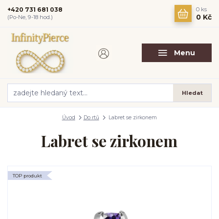
+420 731 681 038
0
ks
0 Kč
(Po-Ne, 9-18 hod.)
Menu
Hledat
Úvod
Do rtů
Labret se zirkonem
Labret se zirkonem
TOP produkt