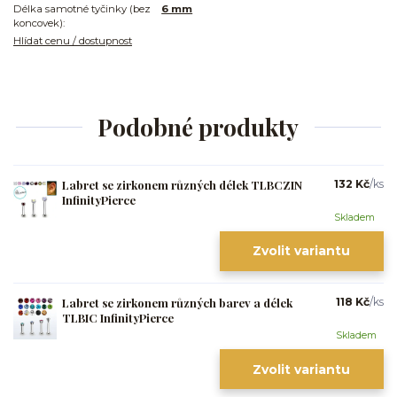
Délka samotné tyčinky (bez
6 mm
koncovek):
Hlídat cenu / dostupnost
Podobné produkty
Labret se zirkonem různých délek TLBCZIN
132 Kč
/
ks
InfinityPierce
Skladem
Zvolit variantu
Labret se zirkonem různých barev a délek
118 Kč
/
ks
TLBIC InfinityPierce
Skladem
Zvolit variantu