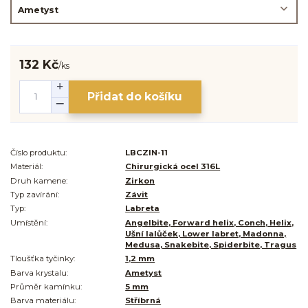
132 Kč
/
ks
Přidat do košíku
Číslo produktu:
LBCZIN-11
Materiál:
Chirurgická ocel 316L
Druh kamene:
Zirkon
Typ zavírání:
Závit
Typ:
Labreta
Umístění:
Angelbite, Forward helix, Conch, Helix,
Ušní lalůček, Lower labret, Madonna,
Medusa, Snakebite, Spiderbite, Tragus
Tloušťka tyčinky:
1,2 mm
Barva krystalu:
Ametyst
Průměr kamínku:
5 mm
Barva materiálu:
Stříbrná