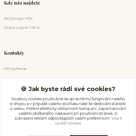
Kde nás najdete
Na Olmovci 1454
Orlová Lutyně, 735 14
Kontakty
InfinityPierce
Markéta Badurová
+420 731 681 038
🍪 Jak byste rádi své cookies?
(Po-Ne, 9-18 hod.)
Soubory cookies používáme ke správnému fungování našeho
e-shopu a v případě vašeho souhlasu také ke sledování statistik
info@infinitypierce.cz
o webu, měření efektivity reklamních kampaní, zapamatování
vašeho oblíbeného nastavení při používání stránek, či
zobrazení reklam odpovídajících vašim preferencím.
Více k
využití cookies