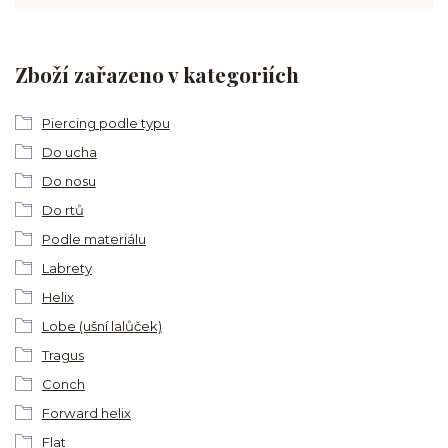
Zboží zařazeno v kategoriích
Piercing podle typu
Do ucha
Do nosu
Do rtů
Podle materiálu
Labrety
Helix
Lobe (ušní lalůček)
Tragus
Conch
Forward helix
Flat