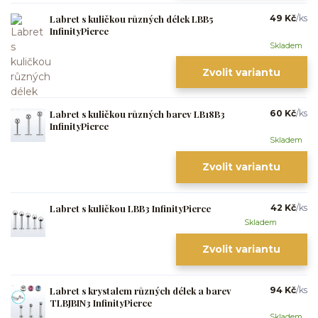
Labret s kuličkou různých délek LBB5
49 Kč
/
ks
InfinityPierce
Skladem
Zvolit variantu
Labret s kuličkou různých barev LB18B3
60 Kč
/
ks
InfinityPierce
Skladem
Zvolit variantu
Labret s kuličkou LBB3 InfinityPierce
42 Kč
/
ks
Skladem
Zvolit variantu
Labret s krystalem různých délek a barev
94 Kč
/
ks
TLBJBIN3 InfinityPierce
Skladem