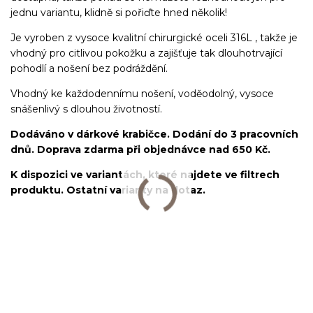
jednu variantu, klidně si pořiďte hned několik!
Je vyroben z vysoce kvalitní chirurgické oceli 316L , takže je
vhodný pro citlivou pokožku a zajišťuje tak dlouhotrvající
pohodlí a nošení bez podráždění.
Vhodný ke každodennímu nošení, voděodolný, vysoce
snášenlivý s dlouhou životností.
Dodáváno v dárkové krabičce. Dodání do 3 pracovních
dnů. Doprava zdarma při objednávce nad 650 Kč.
K dispozici ve variantách, které najdete ve filtrech
produktu. Ostatní varianty na dotaz.
Labret/labretka/flat back piercing/stříbrný/Do ucha/lobe/ušní
lalůček/helix/tragus/conch/forward helix/flat/do nosu/nostril/do
rtů/lower labret/madonna/angel bites/snake bites/spider of viper
bites/medusa/chirurgická ocel/316L