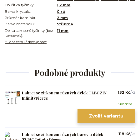
Tloušťka tyčinky:
1,2 mm
Barva krystalu:
Čirá
Průměr kamínku:
2 mm
Barva materiálu:
Stříbrná
Délka samotné tyčinky (bez
11 mm
koncovek):
Hlídat cenu / dostupnost
Podobné produkty
Labret se zirkonem různých délek TLBCZIN
132 Kč
/
ks
InfinityPierce
Skladem
Zvolit variantu
Labret se zirkonem různých barev a délek
118 Kč
/
ks
TLBIC InfinityPierce