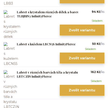
Labret s krystalem různých délek a barev
94 Kč
/
ks
TLBJBIN3 InfinityPierce
Skladem
Zvolit variantu
Labret s kuželem LBCN5S InfinityPierce
50 Kč
/
ks
Skladem
Zvolit variantu
Labret v různých barvách těla a krystalu
162 Kč
/
ks
LBTCZIN InfinityPierce
Skladem
Zvolit variantu