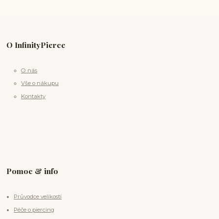
O InfinityPierce
O nás
Vše o nákupu
Kontakty
Pomoc & info
Průvodce velikostí
Péče o piercing