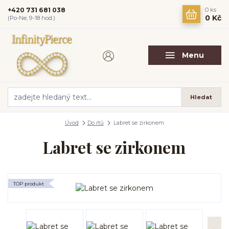
+420 731 681 038
0
ks
0 Kč
(Po-Ne, 9-18 hod.)
Menu
Hledat
Úvod
Do rtů
Labret se zirkonem
Labret se zirkonem
TOP produkt