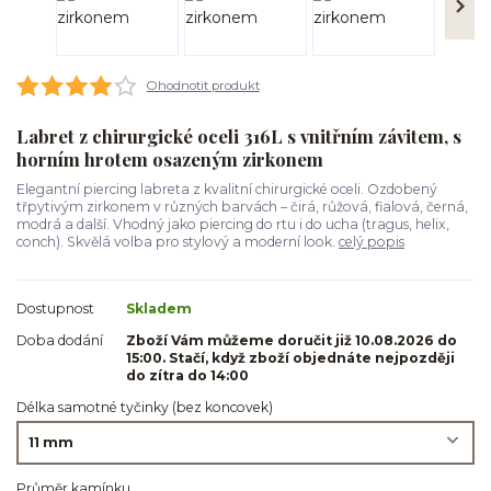
Ohodnotit produkt
Labret z chirurgické oceli 316L s vnitřním závitem, s
horním hrotem osazeným zirkonem
Elegantní piercing labreta z kvalitní chirurgické oceli. Ozdobený
třpytivým zirkonem v různých barvách – čirá, růžová, fialová, černá,
modrá a další. Vhodný jako piercing do rtu i do ucha (tragus, helix,
conch). Skvělá volba pro stylový a moderní look.
celý popis
Dostupnost
Skladem
Doba dodání
Zboží Vám můžeme doručit již 10.08.2026 do
15:00. Stačí, když zboží objednáte nejpozději
do zítra do 14:00
Délka samotné tyčinky (bez koncovek)
Průměr kamínku