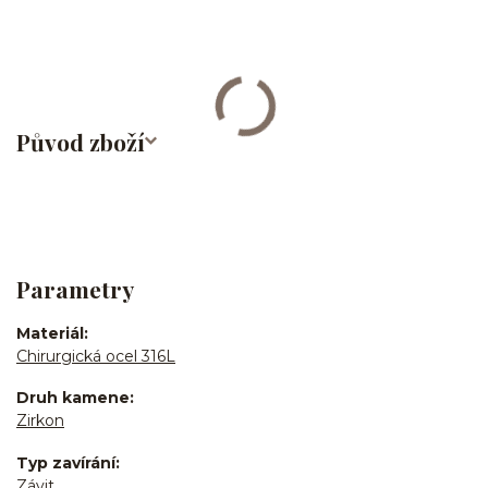
bites/medusa/chirurgická ocel/316L
Původ zboží
Parametry
Materiál
Chirurgická ocel 316L
Druh kamene
Zirkon
Typ zavírání
Závit