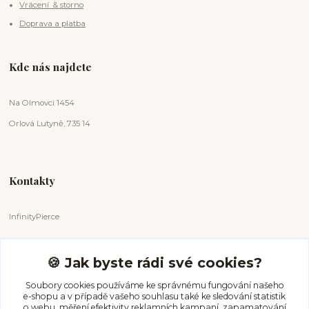
Vrácení & storno
Doprava a platba
Kde nás najdete
Na Olmovci 1454
Orlová Lutyně, 735 14
Kontakty
InfinityPierce
Markéta Badurová
+420 731 681 038
🍪 Jak byste rádi své cookies?
(Po-Ne, 9-18 hod.)
Soubory cookies používáme ke správnému fungování našeho
e-shopu a v případě vašeho souhlasu také ke sledování statistik
info@infinitypierce.cz
o webu, měření efektivity reklamních kampaní, zapamatování