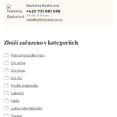
Markéta Badurová
+420 731 681 038
(Po-Ne, 9-18 hod.)
info@infinitypierce.cz
Zboží zařazeno v kategoriích
Piercing podle typu
Do ucha
Do nosu
Do rtů
Podle materiálu
Labrety
Helix
Lobe (ušní lalůček)
Tragus