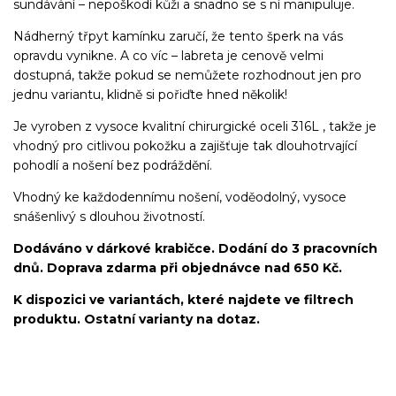
sundávání – nepoškodí kůži a snadno se s ní manipuluje.
Nádherný třpyt kamínku zaručí, že tento šperk na vás
opravdu vynikne. A co víc – labreta je cenově velmi
dostupná, takže pokud se nemůžete rozhodnout jen pro
jednu variantu, klidně si pořiďte hned několik!
Je vyroben z vysoce kvalitní chirurgické oceli 316L , takže je
vhodný pro citlivou pokožku a zajišťuje tak dlouhotrvající
pohodlí a nošení bez podráždění.
Vhodný ke každodennímu nošení, voděodolný, vysoce
snášenlivý s dlouhou životností.
Dodáváno v dárkové krabičce. Dodání do 3 pracovních
dnů. Doprava zdarma při objednávce nad 650 Kč.
K dispozici ve variantách, které najdete ve filtrech
produktu. Ostatní varianty na dotaz.
Labret/labretka/flat back piercing/stříbrný/Do ucha/lobe/ušní
lalůček/helix/tragus/conch/forward helix/flat/do nosu/nostril/do
rtů/lower labret/madonna/angel bites/snake bites/spider of viper