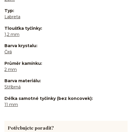
Typ
Labreta
Tloušťka tyčinky
1,2 mm
Barva krystalu
Čirá
Průměr kamínku
2 mm
Barva materiálu
Stříbrná
Délka samotné tyčinky (bez koncovek)
11 mm
Potřebujete poradit?