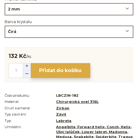
Barva krystalu
132 Kč
/
ks
Přidat do košíku
Číslo produktu:
LBCZIN-182
Materiál:
Chirurgická ocel 316L
Druh kamene:
Zirkon
Typ zavírání:
Závit
Typ:
Labreta
Umístění:
Angelbite, Forward helix, Conch, Helix,
Ušní lalůček, Lower labret, Madonna,
Medusa, Snakebite, Spiderbite, Tragus