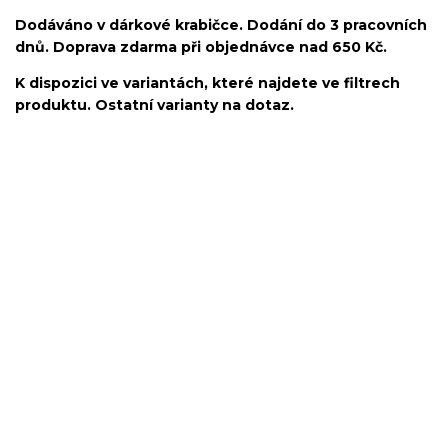
Dodáváno v dárkové krabičce. Dodání do 3 pracovních
dnů. Doprava zdarma při objednávce nad 650 Kč.
K dispozici ve variantách, které najdete ve filtrech
produktu. Ostatní varianty na dotaz.
hruška/slza/kroužek/segment/ring/segmentový kroužek/clicker/Do
ucha/pupíkovka//pupek/pupík/helix/lobe/ušní
lalůček/tragus/conch/daith/rook/anti tragus/forward helix/snug/flat/Do
nosu/nostril/septum/bridge/do rtů/lower labret/madonna/angel bites/snake
bites/spides of viper bites/medusa/do pupíku/do pupku/do
bradavky/bradavka/do obočí/chirurgická ocel/316L
srdce/kroužek/segment/ring/segmentový kroužek/clicker/Do
ucha/pupíkovka//pupek/pupík/helix/lobe/ušní
lalůček/tragus/conch/daith/rook/anti tragus/forward
helix/snug/flat/Do nosu/nostril/septum/bridge/do rtů/lower
labret/madonna/angel bites/snake bites/spides of viper
bites/medusa/do pupíku/do pupku/do bradavky/bradavka/do
obočí/titan/G23