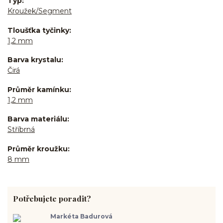
Typ
Kroužek/Segment
Tloušťka tyčinky
1,2 mm
Barva krystalu
Čirá
Průměr kamínku
1,2 mm
Barva materiálu
Stříbrná
Průměr kroužku
8 mm
Potřebujete poradit?
Markéta Badurová