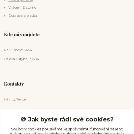
Vrácení & storno
Doprava a platba
Kde nás najdete
Na Olmovci 1454
Orlová Lutyně, 735 14
Kontakty
InfinityPierce
Markéta Badurová
+420 731 681 038
🍪 Jak byste rádi své cookies?
(Po-Ne, 9-18 hod.)
Soubory cookies používáme ke správnému fungování našeho
e-shopu a v případě vašeho souhlasu také ke sledování statistik