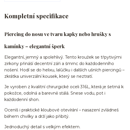
Kompletní specifikace
Piercing do nosu ve tvaru kapky nebo hrušky s
kamínky – elegantní šperk
Elegantní, jemný a spolehlivý. Tento kroužek se třpytivými
zirkony přináší decentní záři a šmrnc do každodenního
nošení. Hodí se do helixu, lalůčku i dalších ušních piercingů –
zkrátka univerzální kousek, který se neztratí.
Je vyroben z kvalitní chirurgické oceli 316L, která je šetrná k
pokožce, odolná a barevně stálá. Snese vodu, pot i
každodenní shon.
Oceníš i praktické kloubové otevírání – nasazení zvládneš
během chvilky a drží jako přibitý.
Jednoduchý detail s velkým efektem.