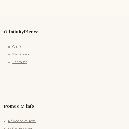
O InfinityPierce
O nás
Vše o nákupu
Kontakty
Pomoc & info
Průvodce velikostí
Péče o piercing