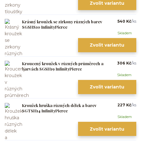
Zvolit variantu
Krásný kroužek se zirkony různých barev
540 Kč
/
ks
SGSHS10 InfinityPierce
Skladem
Zvolit variantu
Kroucený kroužek v různých průměrech a
306 Kč
/
ks
barvách SGSH19 InfinityPierce
Skladem
Zvolit variantu
Kroužek hruška různých délek a barev
227 Kč
/
ks
SGTSH14 InfinityPierce
Skladem
Zvolit variantu