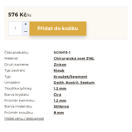
576 Kč
/
ks
Přidat do košíku
Číslo produktu:
SGSH15-1
Materiál:
Chirurgická ocel 316L
Druh kamene:
Zirkon
Typ zavírání:
Kloub
Typ:
Kroužek/Segment
Umístění:
Daith, Nostril, Septum
Tloušťka tyčinky:
1,2 mm
Barva krystalu:
Čirá
Průměr kamínku:
1,2 mm
Barva materiálu:
Stříbrná
Průměr kroužku:
8 mm
Hlídat cenu / dostupnost