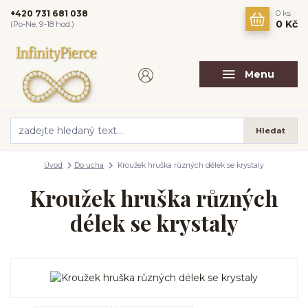
+420 731 681 038
0
ks
0 Kč
(Po-Ne, 9-18 hod.)
Menu
Hledat
Úvod
Do ucha
Kroužek hruška různých délek se krystaly
Kroužek hruška různých
délek se krystaly