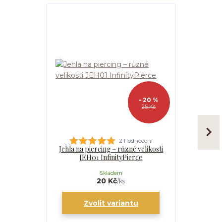
- 20 %
25 Kč
2 hodnocení
Jehla na piercing – různé velikosti
Kanyla
JEH01 InfinityPierce
I
Skladem
20 Kč
/
ks
Zvolit variantu
Zv