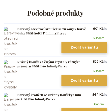
Podobné produkty
Barevný otevírací kroužek se zirkony v barvě
601 Kč
/
ks
duhy SGSH10RBT InfinityPierce
Skladem
Zvolit variantu
Krásný kroužek s čirými krystaly různých
522 Kč
/
ks
průměrů SGSHB10 InfinityPierce
Skladem
Zvolit variantu
Barevný kroužek se zirkony tloušťky 1 mm
564 Kč
/
ks
SGTSHS10 InfinityPierce
Skladem