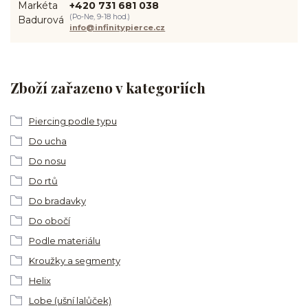
+420 731 681 038
(Po-Ne, 9-18 hod.)
info@infinitypierce.cz
Zboží zařazeno v kategoriích
Piercing podle typu
Do ucha
Do nosu
Do rtů
Do bradavky
Do obočí
Podle materiálu
Kroužky a segmenty
Helix
Lobe (ušní lalůček)