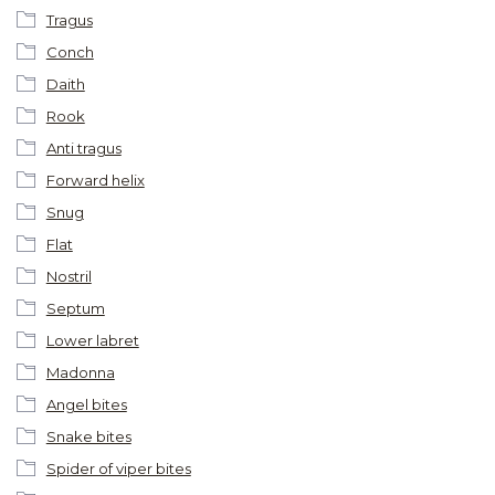
Tragus
Conch
Daith
Rook
Anti tragus
Forward helix
Snug
Flat
Nostril
Septum
Lower labret
Madonna
Angel bites
Snake bites
Spider of viper bites