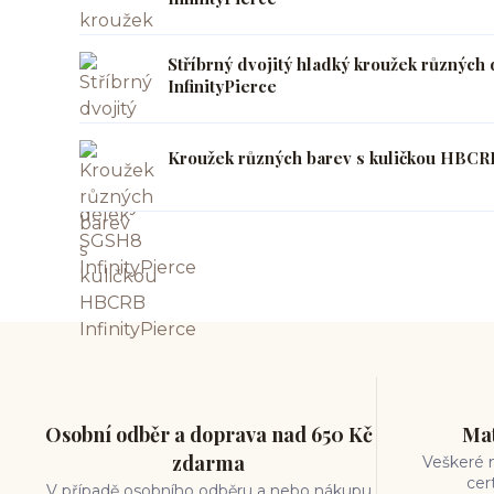
Stříbrný dvojitý hladký kroužek různýc
InfinityPierce
Kroužek různých barev s kuličkou HBCRB
Osobní odběr a doprava nad 650 Kč
Mat
zdarma
Veškeré m
cer
V případě osobního odběru a nebo nákupu