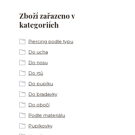
Zboží zařazeno v
kategoriích
Piercing podle typu
Do ucha
Do nosu
Do rtů
Do pupíku
Do bradavky
Do obočí
Podle materiálu
Pupíkovky