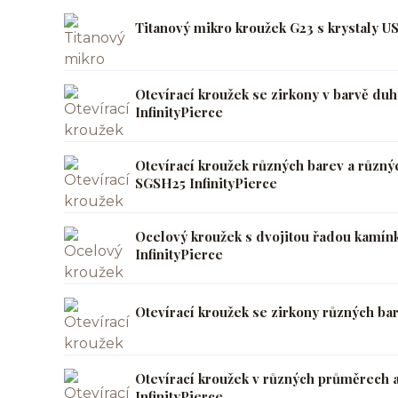
Titanový mikro kroužek G23 s krystaly U
Otevírací kroužek se zirkony v barvě d
InfinityPierce
Otevírací kroužek různých barev a různý
SGSH25 InfinityPierce
Ocelový kroužek s dvojitou řadou kamín
InfinityPierce
Otevírací kroužek se zirkony různých ba
Otevírací kroužek v různých průměrech
InfinityPierce