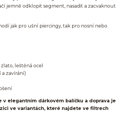
ačí jemně odklopit segment, nasadit a zacvaknout
í jak pro ušní piercingy, tak pro nosní nebo
zlato, leštěná ocel
 a zavírání)
ošení
 v elegantním dárkovém balíčku a doprava je
ci ve variantách, které najdete ve filtrech
o ucha/pupíkovka//pupek/pupík/helix/lobe/ušní