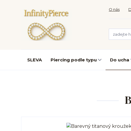
O nás
D
SLEVA
Piercing podle typu
Do ucha
B