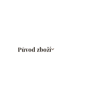
lalůček/tragus/conch/daith/rook/anti tragus/forwar
rtů/lower labret/madonna/angel bites/snake bites/
bradavky/bradavka/do obočí/titan/G23
Původ zboží