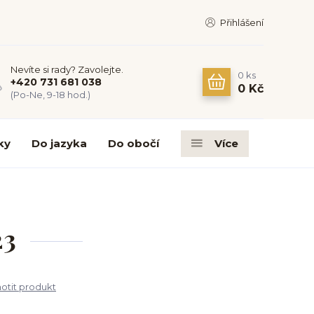
Přihlášení
Nevíte si rady? Zavolejte.
0
ks
+420 731 681 038
0 Kč
(Po-Ne, 9-18 hod.)
ky
Do jazyka
Do obočí
Více
23
tit produkt