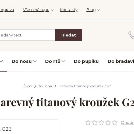
oprava
Vše o nákupu
Kontakty
Blog
Hledat
Do nosu
Do rtů
Do pupíku
Do bradav
Úvod
Do ucha
Barevný titanový kroužek G23
arevný titanový kroužek G
Ohodno