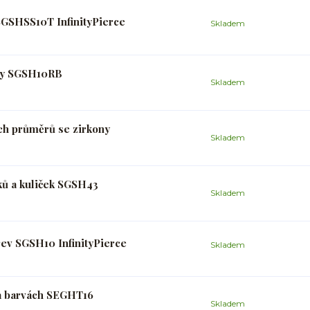
SGSHSS10T InfinityPierce
Skladem
uhy SGSH10RB
Skladem
ch průměrů se zirkony
Skladem
ků a kuliček SGSH43
Skladem
rev SGSH10 InfinityPierce
Skladem
 a barvách SEGHT16
Skladem