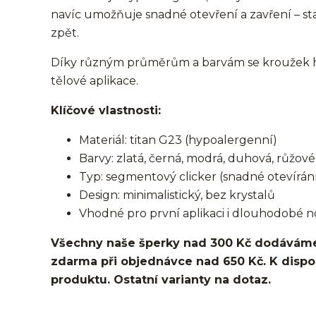
navíc umožňuje snadné otevření a zavření – st
zpět.
Díky různým průměrům a barvám se kroužek hod
tělové aplikace.
Klíčové vlastnosti:
Materiál: titan G23 (hypoalergenní)
Barvy: zlatá, černá, modrá, duhová, růžové 
Typ: segmentový clicker (snadné otevírání
Design: minimalistický, bez krystalů
Vhodné pro první aplikaci i dlouhodobé n
Všechny naše šperky nad 300 Kč dodáváme
zdarma při objednávce nad 650 Kč. K dispozi
produktu. Ostatní varianty na dotaz.
kroužek/segment/ring/segmentový kroužek/clicker/D