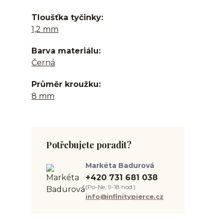
Tloušťka tyčinky
1,2 mm
Barva materiálu
Černá
Průměr kroužku
8 mm
Potřebujete poradit?
Markéta Badurová
+420 731 681 038
(Po-Ne, 9-18 hod.)
info@infinitypierce.cz