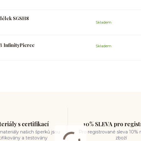
h délek SGSH8
Skladem
 InfinityPierce
Skladem
eriály s certifikací
10% SLEVA pro regis
ateriály našich šperků jsou
Pro registrované sleva 10% 
tifikovány a testovány
zboží