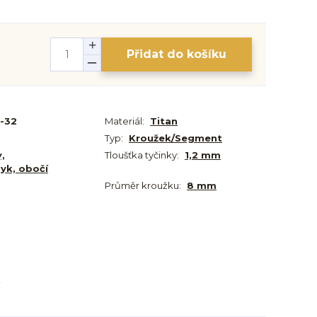
Přidat do košíku
-32
Materiál:
Titan
Typ:
Kroužek/Segment
y,
Tloušťka tyčinky:
1,2 mm
zyk, obočí
Průměr kroužku:
8 mm