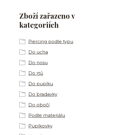
Zboží zařazeno v
kategoriích
Piercing podle typu
Do ucha
Do nosu
Do rtů
Do pupíku
Do bradavky
Do obočí
Podle materiálu
Pupíkovky