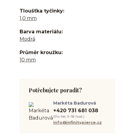
Tloušťka tyčinky
1,0 mm
Barva materiálu
Modrá
Průměr kroužku
10 mm
Potřebujete poradit?
Markéta Badurová
+420 731 681 038
(Po-Ne, 9-18 hod.)
info@infinitypierce.cz