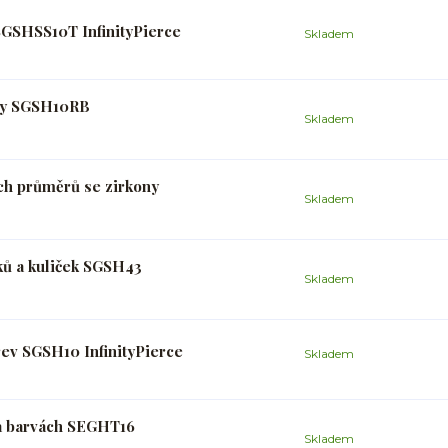
SGSHSS10T InfinityPierce
Skladem
uhy SGSH10RB
Skladem
ch průměrů se zirkony
Skladem
ků a kuliček SGSH43
Skladem
rev SGSH10 InfinityPierce
Skladem
 a barvách SEGHT16
Skladem