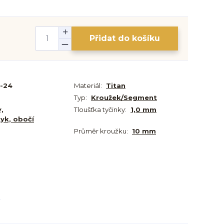
Přidat do košíku
-24
Materiál:
Titan
Typ:
Kroužek/Segment
y,
Tloušťka tyčinky:
1,0 mm
zyk, obočí
Průměr kroužku:
10 mm