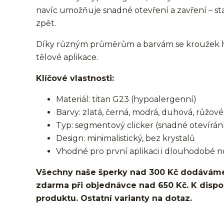
navíc umožňuje snadné otevření a zavření – st
zpět.
Díky různým průměrům a barvám se kroužek hod
tělové aplikace.
Klíčové vlastnosti:
Materiál: titan G23 (hypoalergenní)
Barvy: zlatá, černá, modrá, duhová, růžové 
Typ: segmentový clicker (snadné otevírání
Design: minimalistický, bez krystalů
Vhodné pro první aplikaci i dlouhodobé n
Všechny naše šperky nad 300 Kč dodáváme
zdarma při objednávce nad 650 Kč. K dispozi
produktu. Ostatní varianty na dotaz.
kroužek/segment/ring/segmentový kroužek/clicker/D