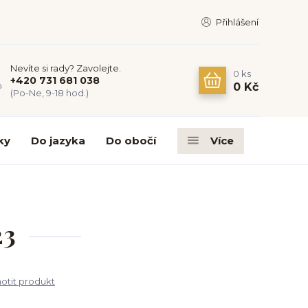
Přihlášení
Nevíte si rady? Zavolejte.
0
ks
+420 731 681 038
0 Kč
(Po-Ne, 9-18 hod.)
ky
Do jazyka
Do obočí
Více
23
tit produkt