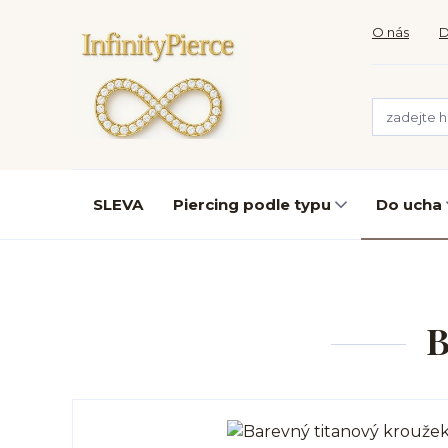
O nás
D
SLEVA
Piercing podle typu
Do ucha
B