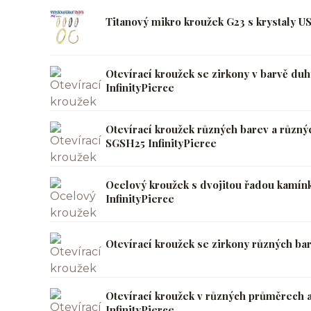
Titanový mikro kroužek G23 s krystaly U
Otevírací kroužek se zirkony v barvě d
InfinityPierce
Otevírací kroužek různých barev a různý
SGSH25 InfinityPierce
Ocelový kroužek s dvojitou řadou kamín
InfinityPierce
Otevírací kroužek se zirkony různých ba
Otevírací kroužek v různých průměrech
InfinityPierce