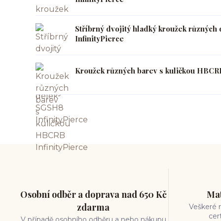
Stříbrný dvojitý hladký kroužek různýc
InfinityPierce
Kroužek různých barev s kuličkou HBCRB
Osobní odběr a doprava nad 650 Kč
Mat
zdarma
Veškeré m
cer
V případě osobního odběru a nebo nákupu