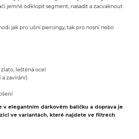
ačí jemně odklopit segment, nasadit a zacvaknout
í jak pro ušní piercingy, tak pro nosní nebo
zlato, leštěná ocel
 a zavírání)
ošení
 v elegantním dárkovém balíčku a doprava je
ci ve variantách, které najdete ve filtrech
o ucha/pupíkovka//pupek/pupík/helix/lobe/ušní