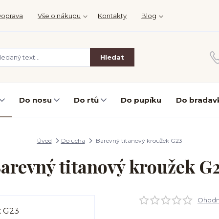
oprava
Vše o nákupu
Kontakty
Blog
Hledat
Do nosu
Do rtů
Do pupíku
Do bradav
Úvod
Do ucha
Barevný titanový kroužek G23
arevný titanový kroužek G
Ohodno