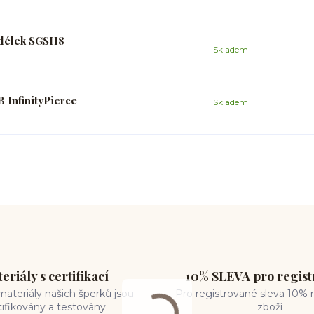
h délek SGSH8
Skladem
 InfinityPierce
Skladem
eriály s certifikací
10% SLEVA pro regis
ateriály našich šperků jsou
Pro registrované sleva 10% 
tifikovány a testovány
zboží