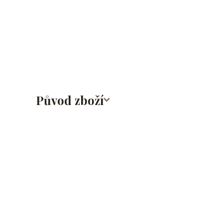
lalůček/tragus/conch/daith/rook/anti tragus/forwar
rtů/lower labret/madonna/angel bites/snake bites/
bradavky/bradavka/do obočí/titan/G23
Původ zboží